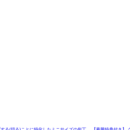
する(切る)ことに特化したミニサイズの包丁。
【豪華特典付き】 グ