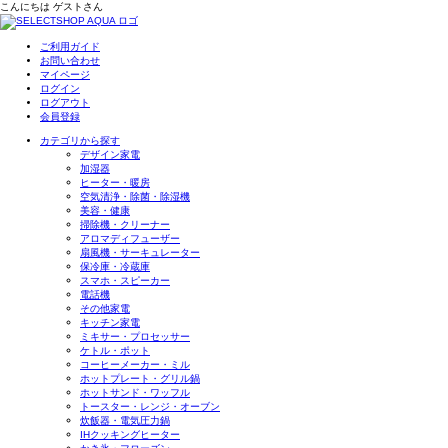
こんにちは
ゲスト
さん
ご利用ガイド
お問い合わせ
マイページ
ログイン
ログアウト
会員登録
カテゴリから探す
デザイン家電
加湿器
ヒーター・暖房
空気清浄・除菌・除湿機
美容・健康
掃除機・クリーナー
アロマディフューザー
扇風機・サーキュレーター
保冷庫・冷蔵庫
スマホ・スピーカー
電話機
その他家電
キッチン家電
ミキサー・プロセッサー
ケトル・ポット
コーヒーメーカー・ミル
ホットプレート・グリル鍋
ホットサンド・ワッフル
トースター・レンジ・オーブン
炊飯器・電気圧力鍋
IHクッキングヒーター