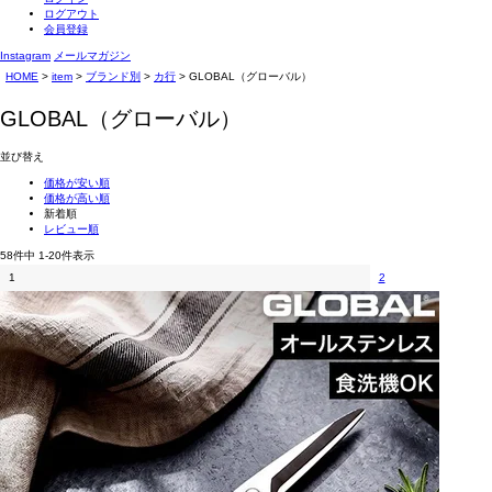
ログアウト
会員登録
Instagram
メールマガジン
HOME
item
ブランド別
カ行
GLOBAL（グローバル）
GLOBAL（グローバル）
並び替え
価格が安い順
価格が高い順
新着順
レビュー順
58
件中
1
-
20
件表示
1
2