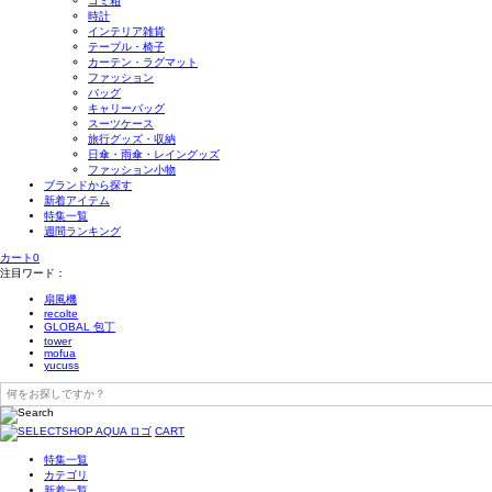
ゴミ箱
時計
インテリア雑貨
テーブル・椅子
カーテン・ラグマット
ファッション
バッグ
キャリーバッグ
スーツケース
旅行グッズ・収納
日傘・雨傘・レイングッズ
ファッション小物
ブランドから探す
新着アイテム
特集一覧
週間ランキング
カート
0
注目ワード：
扇風機
recolte
GLOBAL 包丁
tower
mofua
yucuss
CART
特集一覧
カテゴリ
新着一覧