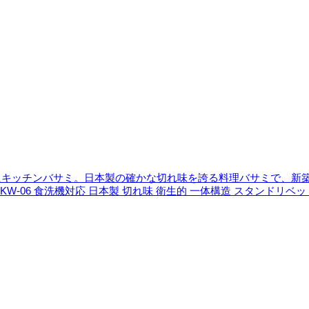
級キッチンバサミ。日本製の確かな切れ味を誇る料理バサミで、新
W-06 食洗機対応 日本製 切れ味 衛生的 一体構造 スタンドリベッ