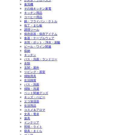
かき氷・フローズン
食洗機
その他キッチン家電
キッチン用品
コーヒー用品
鍋・フライパン・ケトル
包丁・まな板
調理ツール
保存容器・保存アイテム
食器・テーブルウェア
水筒・ポット・浄水・炭酸
ビール・ワイン関連
収納
キッチン
バス・洗面・ランドリー
衣類
玄関・屋外
リビング・居室
掃除用具
生活雑貨
バス・洗面
掃除・洗濯
ペット関連グッズ
キッズ・ベビー
エコ加湿器
生活用品
コスメ＆アロマ
文具・電卓
遊具
インテリア
照明・ライト
寝具・まくら