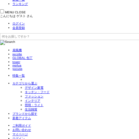
ランキング
MENU
CLOSE
こんにちは
ゲスト
さん
ログイン
会員登録
扇風機
recolte
GLOBAL 包丁
tower
mofua
yucuss
特集一覧
カテゴリから選ぶ
デザイン家電
キッチン・フード
ファッション
インテリア
照明・ライト
生活雑貨
ブランドから探す
新着アイテム
ご利用ガイド
お問い合わせ
マイページ
ログイン