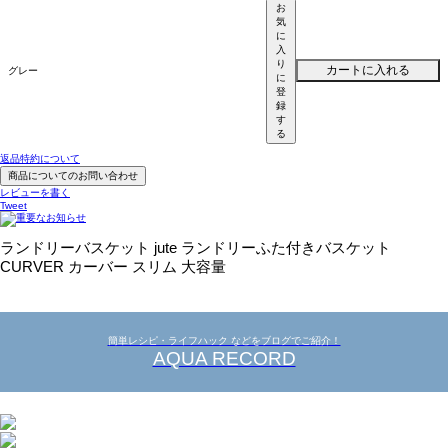
お
気
に
入
り
カートに入れる
グレー
に
登
録
す
る
返品特約について
商品についてのお問い合わせ
レビューを書く
Tweet
ランドリーバスケット jute ランドリーふた付きバスケット
CURVER カーバー スリム 大容量
簡単レシピ・ライフハック などをブログでご紹介！
AQUA RECORD