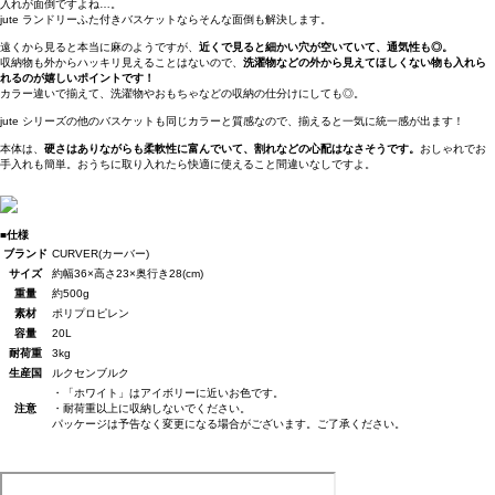
入れが面倒ですよね…。
jute ランドリーふた付きバスケットならそんな面倒も解決します。
遠くから見ると本当に麻のようですが、
近くで見ると細かい穴が空いていて、通気性も◎。
収納物も外からハッキリ見えることはないので、
洗濯物などの外から見えてほしくない物も入れら
れるのが嬉しいポイントです！
カラー違いで揃えて、洗濯物やおもちゃなどの収納の仕分けにしても◎。
jute シリーズの他のバスケットも同じカラーと質感なので、揃えると一気に統一感が出ます！
本体は、
硬さはありながらも柔軟性に富んでいて、割れなどの心配はなさそうです。
おしゃれでお
手入れも簡単。おうちに取り入れたら快適に使えること間違いなしですよ。
■仕様
ブランド
CURVER(カーバー)
サイズ
約幅36×高さ23×奥行き28(cm)
重量
約500g
素材
ポリプロピレン
容量
20L
耐荷重
3kg
生産国
ルクセンブルク
・「ホワイト」はアイボリーに近いお色です。
注意
・耐荷重以上に収納しないでください。
パッケージは予告なく変更になる場合がございます。ご了承ください。