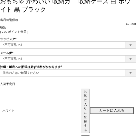
おもちゃ かわいい 収納カゴ 収納ケース 白 ホワ
イト 黒 ブラック
当店特別価格
¥
2,200
税込
[
220
ポイント進呈 ]
ラッピング
(必
須)
メール便
(必
須)
沖縄・離島への配送は必ず送料がかかります
(必
須)
入荷予定日
お
気
に
入
り
カートに入れる
ホワイト
に
登
録
す
る