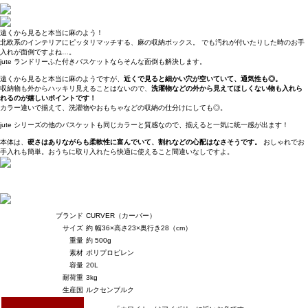
遠くから見ると本当に麻のよう！
北欧系のインテリアにピッタリマッチする、麻の収納ボックス。 でも汚れが付いたりした時のお手
入れが面倒ですよね…。
jute ランドリーふた付きバスケットならそんな面倒も解決します。
遠くから見ると本当に麻のようですが、
近くで見ると細かい穴が空いていて、通気性も◎。
収納物も外からハッキリ見えることはないので、
洗濯物などの外から見えてほしくない物も入れら
れるのが嬉しいポイントです！
カラー違いで揃えて、洗濯物やおもちゃなどの収納の仕分けにしても◎。
jute シリーズの他のバスケットも同じカラーと質感なので、揃えると一気に統一感が出ます！
本体は、
硬さはありながらも柔軟性に富んでいて、割れなどの心配はなさそうです。
おしゃれでお
手入れも簡単。おうちに取り入れたら快適に使えること間違いなしですよ。
ブランド
CURVER（カーバー）
サイズ
約 幅36×高さ23×奥行き28（cm）
重量
約 500g
素材
ポリプロピレン
容量
20L
耐荷重
3kg
生産国
ルクセンブルク