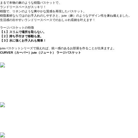
まるで本物の麻のような樹脂バスケットで、
ランドリースペースがスッキリ！
樹脂で、リネンのような爽やかな質感を再現したバスケット。
樹脂素材ならではのお手入れのしやすさと、jute（麻）のようなデザイン性を兼ね備えました。
生活感の出やすいランドリースペースでのおしゃれ収納を叶えます！
ラージバスケットの特徴
【１】スリムで場所を取らない。
【２】持ち手付きで移動も楽。
【３】水に強くお手入れも簡単！
juteバスケットシリーズで揃えれば、統一感のあるお部屋を作ることが出来ますよ。
CURVER（カーバー）jute（ジュート） ラージバスケット