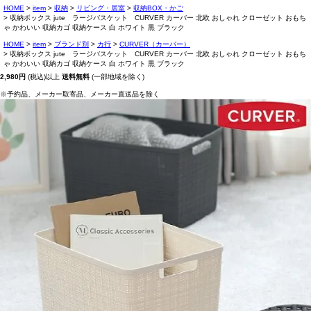
HOME
item
収納
リビング・居室
収納BOX・かご
収納ボックス jute ラージバスケット CURVER カーバー 北欧 おしゃれ クローゼット おもち
ゃ かわいい 収納カゴ 収納ケース 白 ホワイト 黒 ブラック
HOME
item
ブランド別
カ行
CURVER（カーバー）
収納ボックス jute ラージバスケット CURVER カーバー 北欧 おしゃれ クローゼット おもち
ゃ かわいい 収納カゴ 収納ケース 白 ホワイト 黒 ブラック
2,980円
(税込)以上
送料無料
(一部地域を除く)
※予約品、メーカー取寄品、メーカー直送品を除く