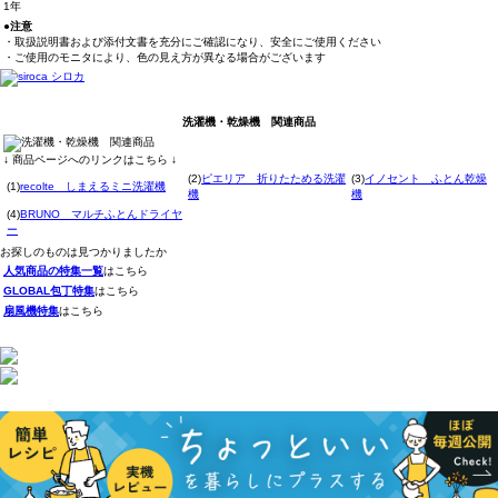
1年
●注意
・取扱説明書および添付文書を充分にご確認になり、安全にご使用ください
・ご使用のモニタにより、色の見え方が異なる場合がございます
洗濯機・乾燥機 関連商品
↓ 商品ページへのリンクはこちら ↓
(2)
ピエリア 折りたためる洗濯
(3)
イノセント ふとん乾燥
(1)
recolte しまえるミニ洗濯機
機
機
(4)
BRUNO マルチふとんドライヤ
ー
お探しのものは見つかりましたか
人気商品の特集一覧
はこちら
GLOBAL包丁特集
はこちら
扇風機特集
はこちら