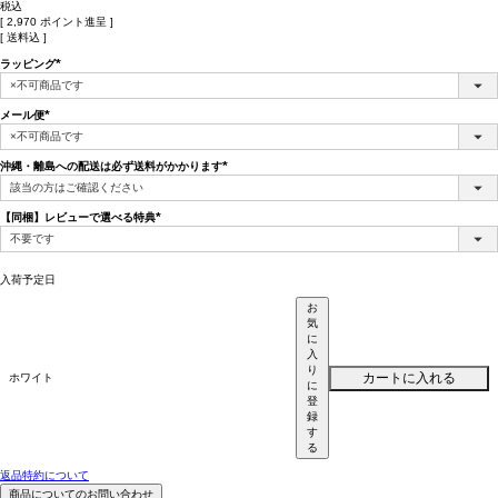
税込
[
2,970
ポイント進呈 ]
送料込
ラッピング
(必
須)
メール便
(必
須)
沖縄・離島への配送は必ず送料がかかります
(必
須)
【同梱】レビューで選べる特典
(必
須)
入荷予定日
お
気
に
入
り
カートに入れる
ホワイト
に
登
録
す
る
返品特約について
商品についてのお問い合わせ