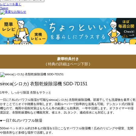
レビューを書く
Tweet
豪華特典付き
( 特典の詳細はページ下部 )
siroca(シロカ) 衣類乾燥除湿機 SDD-7D151
1年中、しっかり除湿 衣類もサラッと
一日に7.6Lのパワフル除湿が可能なsiroca(シロカ) 衣類乾燥除湿機。部屋干しでも洗濯物を素早く乾
かすことでニオイや雑菌を抑制します。自動ルーバーで効率的な送風も可能。デシカント式の除湿
機なので、梅雨や花粉対策はもちろん冬の結露にも効果的、一年中活躍します。オフタイマーや湿
度設定、衣類乾燥運転など機能充実。省エネ、2Lタンク、連続排水にも対応します。
●一日7.6Lのパワフル除湿
500ml ペットボトル約15本もの除湿を1日にこなすパワフル除湿機！広めのリビングや寝室、玄関
や脱衣所など多様な場所で活躍します。