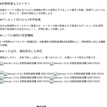
●衣類乾燥もスピーディ
自動ルーバーで風を当てながら洗濯物の周りの湿度を下げることで素早く乾燥。部屋干しのイヤな
ニオイ、乾きムラ、室内の湿気などを抑制します。
●デシカント式だから1年中快適
水分を乾燥剤のフィルターに吸着させ、ヒーターの熱で乾燥させて除湿するデシカント式を採用。
室温で除湿能力が左右されにくく、年間を通して活躍します。
●シンプル操作の充実機能
1〜8時間のオフタイマー/風量設定・自動運転/衣類乾燥運転/除湿運転など、簡単便利に使える機能
を搭載。
●タンクは2L、連続排水にも対応
着脱がしやすく、水捨て時にこぼれにくい蓋つきのタンク。付属ホースで排水も可能です。
商品仕様