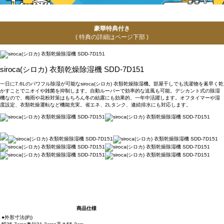
豪華特典付き
( 特典の詳細はページ下部 )
siroca(シロカ) 衣類乾燥除湿機 SDD-7D151
一日に7.6Lのパワフル除湿が可能なsiroca(シロカ) 衣類乾燥除湿機。部屋干しでも洗濯物を素早く乾
かすことでニオイや雑菌を抑制します。自動ルーバーで効率的な送風も可能。デシカント式の除湿
機なので、梅雨や花粉対策はもちろん冬の結露にも効果的、一年中活躍します。オフタイマーや湿
度設定、衣類乾燥運転など機能充実。省エネ、2Lタンク、連続排水にも対応します。
商品仕様
●外形寸法(約)