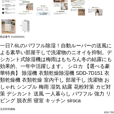
商品番号
310000301
一日7.6Lのパワフル除湿！自動ルーバーの送風に
よる素早い部屋干しで洗濯物のニオイを抑制。デ
シカント式除湿機は梅雨はもちろん冬の結露にも
効果的、一年中活躍します。
シロカ 【選べる豪
華特典】 除湿機 衣類乾燥除湿機 SDD-7D151 衣
類乾燥機 衣類乾燥 室内干し 部屋干し 洗濯物 お
しゃれ シンプル 梅雨 湿気 結露 花粉対策 カビ対
策 デシカント 送風 一人暮らし パワフル 強力 リ
ビング 脱衣所 寝室 キッチン siroca
当店特別価格
¥
29,700