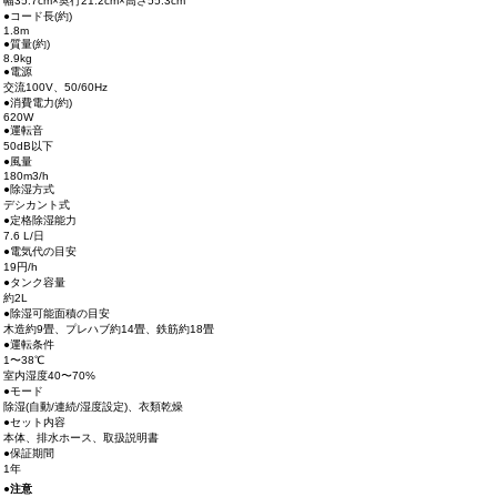
幅35.7cm×奥行21.2cm×高さ55.3cm
●コード長(約)
1.8m
●質量(約)
8.9kg
●電源
交流100V、50/60Hz
●消費電力(約)
620W
●運転音
50dB以下
●風量
180m3/h
●除湿方式
デシカント式
●定格除湿能力
7.6 L/日
●電気代の目安
19円/h
●タンク容量
約2L
●除湿可能面積の目安
木造約9畳、プレハブ約14畳、鉄筋約18畳
●運転条件
1〜38℃
室内湿度40〜70%
●モード
除湿(自動/連続/湿度設定)、衣類乾燥
●セット内容
本体、排水ホース、取扱説明書
●保証期間
1年
●注意