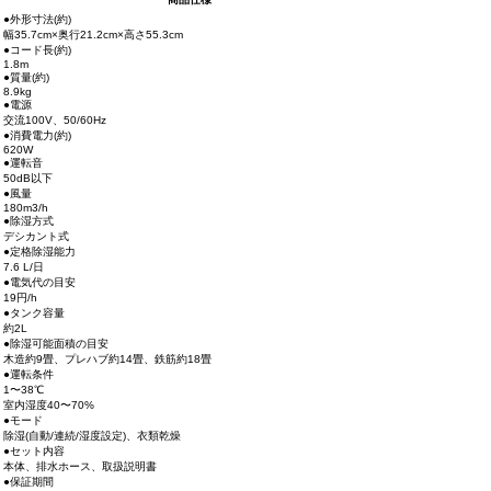
●外形寸法(約)
幅35.7cm×奥行21.2cm×高さ55.3cm
●コード長(約)
1.8m
●質量(約)
8.9kg
●電源
交流100V、50/60Hz
●消費電力(約)
620W
●運転音
50dB以下
●風量
180m3/h
●除湿方式
デシカント式
●定格除湿能力
7.6 L/日
●電気代の目安
19円/h
●タンク容量
約2L
●除湿可能面積の目安
木造約9畳、プレハブ約14畳、鉄筋約18畳
●運転条件
1〜38℃
室内湿度40〜70%
●モード
除湿(自動/連続/湿度設定)、衣類乾燥
●セット内容
本体、排水ホース、取扱説明書
●保証期間