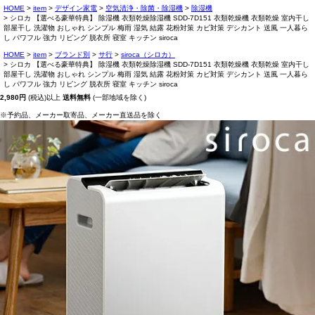
HOME
item
デザイン家電
空気清浄・除菌・除湿機
除湿機
シロカ 【選べる豪華特典】 除湿機 衣類乾燥除湿機 SDD-7D151 衣類乾燥機 衣類乾燥 室内干し
部屋干し 洗濯物 おしゃれ シンプル 梅雨 湿気 結露 花粉対策 カビ対策 デシカント 送風 一人暮ら
し パワフル 強力 リビング 脱衣所 寝室 キッチン siroca
HOME
item
ブランド別
サ行
siroca（シロカ）
シロカ 【選べる豪華特典】 除湿機 衣類乾燥除湿機 SDD-7D151 衣類乾燥機 衣類乾燥 室内干し
部屋干し 洗濯物 おしゃれ シンプル 梅雨 湿気 結露 花粉対策 カビ対策 デシカント 送風 一人暮ら
し パワフル 強力 リビング 脱衣所 寝室 キッチン siroca
2,980円
(税込)以上
送料無料
(一部地域を除く)
※予約品、メーカー取寄品、メーカー直送品を除く