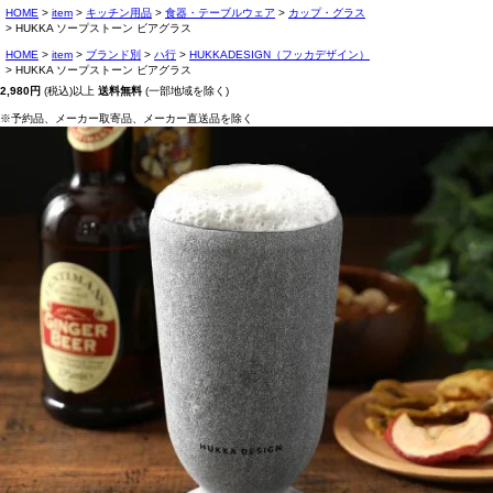
HOME
item
キッチン用品
食器・テーブルウェア
カップ・グラス
HUKKA ソープストーン ビアグラス
HOME
item
ブランド別
ハ行
HUKKADESIGN（フッカデザイン）
HUKKA ソープストーン ビアグラス
2,980円
(税込)以上
送料無料
(一部地域を除く)
※予約品、メーカー取寄品、メーカー直送品を除く