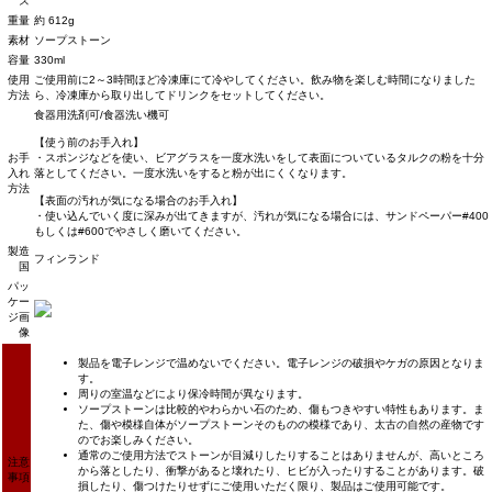
ズ
重量
約 612g
素材
ソープストーン
容量
330ml
使用
ご使用前に2～3時間ほど冷凍庫にて冷やしてください。飲み物を楽しむ時間になりました
方法
ら、冷凍庫から取り出してドリンクをセットしてください。
食器用洗剤可/食器洗い機可
【使う前のお手入れ】
お手
・スポンジなどを使い、ビアグラスを一度水洗いをして表面についているタルクの粉を十分
入れ
落としてください。一度水洗いをすると粉が出にくくなります。
方法
【表面の汚れが気になる場合のお手入れ】
・使い込んでいく度に深みが出てきますが、汚れが気になる場合には、サンドペーパー#400
もしくは#600でやさしく磨いてください。
製造
フィンランド
国
パッ
ケー
ジ画
像
製品を電子レンジで温めないでください。電子レンジの破損やケガの原因となりま
す。
周りの室温などにより保冷時間が異なります。
ソープストーンは比較的やわらかい石のため、傷もつきやすい特性もあります。ま
た、傷や模様自体がソープストーンそのものの模様であり、太古の自然の産物です
のでお楽しみください。
通常のご使用方法でストーンが目減りしたりすることはありませんが、高いところ
注意
から落としたり、衝撃があると壊れたり、ヒビが入ったりすることがあります。破
事項
損したり、傷つけたりせずにご使用いただく限り、製品はご使用可能です。