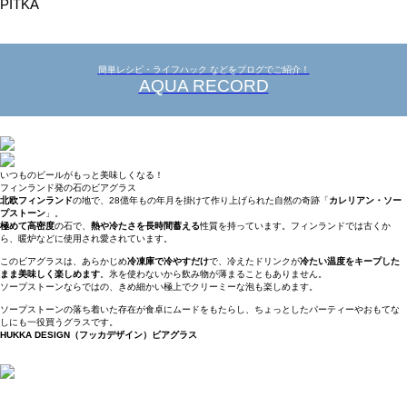
PITKA
簡単レシピ・ライフハック などをブログでご紹介！
AQUA RECORD
いつものビールがもっと美味しくなる！
フィンランド発の石のビアグラス
北欧フィンランド
の地で、28億年もの年月を掛けて作り上げられた自然の奇跡「
カレリアン・ソー
プストーン
」。
極めて高密度
の石で、
熱や冷たさを長時間蓄える
性質を持っています。フィンランドでは古くか
ら、暖炉などに使用され愛されています。
このビアグラスは、あらかじめ
冷凍庫で冷やすだけ
で、冷えたドリンクが
冷たい温度をキープした
まま美味しく楽しめます
。氷を使わないから飲み物が薄まることもありません。
ソープストーンならではの、きめ細かい極上でクリーミーな泡も楽しめます。
ソープストーンの落ち着いた存在が食卓にムードをもたらし、ちょっとしたパーティーやおもてな
しにも一役買うグラスです。
HUKKA DESIGN（フッカデザイン）ビアグラス