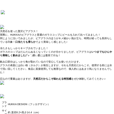
天然石を使った贅沢ビアグラス！
実際に、HUKKAのビアグラスと普通のガラスコップにビールを入れて比べてみました！
同じように注いでみましたが、ビアグラスのほうがキメ細かい泡が立ち、時間が経っても長持ちし
ている印象！
口当たりも滑らか
でより美味しく感じました♪
冷たさもしっかりキープされていました！
ガラスのコップはだんだんぬるくなっていくのが分かりましたが、ビアグラスは
いつまでもひんや
り美味しく飲めました
(*´v｀)暑い夏には最高ですね！
飲み口部分はしっかり角が取れているので安心してお使いただけます。
グラスの表面には白い粉（タルク）が発生しますが、それも天然石だからこそ。使用する前には水
で洗い流してください。食品に直接使用しても無害なので、個人的にはあまり気になりませんでし
た！
石なので重量はありますが、
天然石だからこそ味わえる特別感
をぜひ体験してみてください♪
ブラ
HUKKA DESIGN（フッカデザイン）
ンド
サイ
約 直径8.2×高さ14.4（cm）