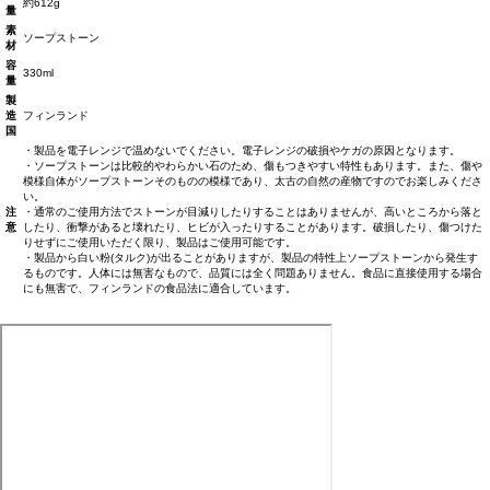
約612g
量
素
ソープストーン
材
容
330ml
量
製
造
フィンランド
国
・製品を電子レンジで温めないでください。電子レンジの破損やケガの原因となります。
・ソープストーンは比較的やわらかい石のため、傷もつきやすい特性もあります。また、傷や
模様自体がソープストーンそのものの模様であり、太古の自然の産物ですのでお楽しみくださ
い。
注
・通常のご使用方法でストーンが目減りしたりすることはありませんが、高いところから落と
意
したり、衝撃があると壊れたり、ヒビが入ったりすることがあります。破損したり、傷つけた
りせずにご使用いただく限り、製品はご使用可能です。
・製品から白い粉(タルク)が出ることがありますが、製品の特性上ソープストーンから発生す
るものです。人体には無害なもので、品質には全く問題ありません。食品に直接使用する場合
にも無害で、フィンランドの食品法に適合しています。