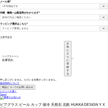
メール便
(必
須)
沖縄・離島へは配送料がかかります
(必
須)
ラッピング選択はこちら
(必
須)
入荷予定日
お
気
に
入
ソープストーン
り
—
在庫切れ
に
登
録
す
る
申し訳ございません。ただいま在庫がございません。
返品特約について
商品についてのお問い合わせ
レビューを書く
Tweet
ビアグラス ビール カップ 保冷 天然石 北欧 HUKKA DESIGN Y X