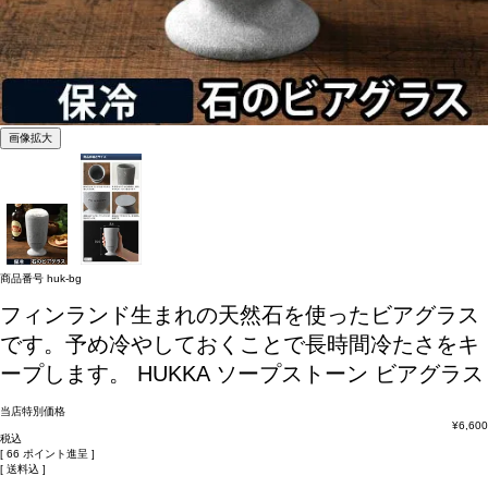
画像拡大
商品番号
huk-bg
フィンランド生まれの天然石を使ったビアグラス
です。予め冷やしておくことで長時間冷たさをキ
ープします。
HUKKA ソープストーン ビアグラス
当店特別価格
¥
6,600
税込
[
66
ポイント進呈 ]
送料込