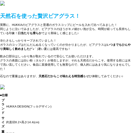
天然石を使った贅沢ビアグラス！
実際に、HUKKAのビアグラスと普通のガラスコップにビールを入れて比べてみました！
同じように注いでみましたが、ビアグラスのほうがキメ細かい泡が立ち、時間が経っても長持ちし
ている印象！
口当たりも滑らか
でより美味しく感じました♪
冷たさもしっかりキープされていました！
ガラスのコップはだんだんぬるくなっていくのが分かりましたが、ビアグラスは
いつまでもひんや
り美味しく飲めました
(*´v｀)暑い夏には最高ですね！
飲み口部分はしっかり角が取れているので安心してお使いただけます。
グラスの表面には白い粉（タルク）が発生しますが、それも天然石だからこそ。使用する前には水
で洗い流してください。食品に直接使用しても無害なので、個人的にはあまり気になりませんでし
た！
石なので重量はありますが、
天然石だからこそ味わえる特別感
をぜひ体験してみてください♪
■仕様
ブ
ラ
HUKKA DESIGN(フッカデザイン)
ン
ド
サ
イ
約直径8.2×高さ14.4(cm)
ズ
重