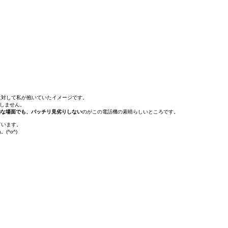
に対して私が抱いていたイメージです。
をしません。
共的な場面でも、バッチリ見劣りしない
のがこの電話機の素晴らしいところです。
ています。
^o^)
。