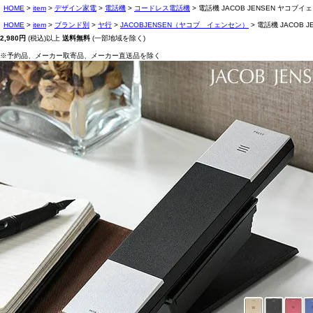
HOME
item
デザイン家電
電話機
コードレス電話機
電話機 JACOB JENSEN ヤコブ
HOME
item
ブランド別
ヤ行
JACOBJENSEN（ヤコブ イェンセン）
電話機 JACOB
2,980円
(税込)以上
送料無料
(一部地域を除く)
※予約品、メーカー取寄品、メーカー直送品を除く