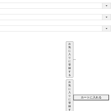
お
気
に
入
り
—
に
登
録
す
る
お
気
に
入
り
カートに入れる
に
登
録
す