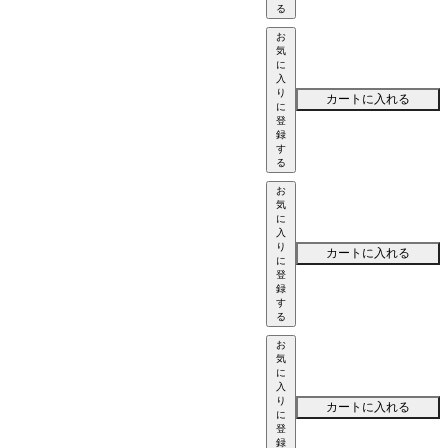
る
お
気
に
入
り
カートに入れる
に
登
録
す
る
お
気
に
入
り
カートに入れる
に
登
録
す
る
お
気
に
入
り
カートに入れる
に
登
録