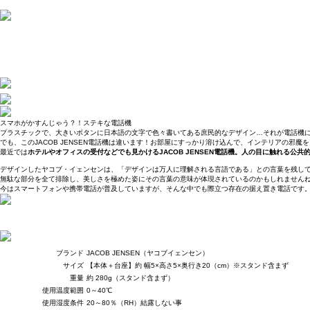
スマホがかすんじゃう？！ステキな電話機
プラスチックで、大きいボタンに日本語の文字で色々書いてある庶民的なデザイン…それが電話機
でも、このJACOB JENSEN電話機は違います！お部屋にすっかり溶け込んで、インテリアの邪魔
最近では
ホテルやオフィスの受付などでも見かけるJACOB JENSEN電話機。人の目に触れる公
デザインしたヤコブ・イェンセンは、「デザインは万人に理解される言語である」との言葉を残し
無駄な部分を全て排除し、美しさを極めた姿にその言葉の意味が体現されているのかもしれませんね。(
今はスマートフォンや携帯電話が普及していますが、そんな中でも際立つ存在の据え置き電話です
ブランド
JACOB JENSEN（ヤコブイェンセン）
サイズ
【本体＋台座】約 幅5×高さ5×奥行き20（cm）※スタンド含まず
重量
約 280g（スタンド含まず）
使用温度範囲
0～40℃
使用湿度条件
20～80％（RH）結露しない事