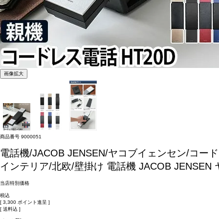
画像拡大
商品番号
9000051
電話機/JACOB JENSEN/ヤコブイェンセン/コ
インテリア/北欧/壁掛け
電話機 JACOB JENS
当店特別価格
税込
[
3,300
ポイント進呈 ]
送料込