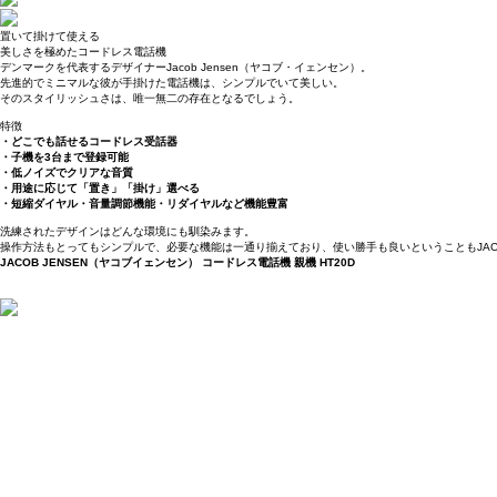
置いて掛けて使える
美しさを極めたコードレス電話機
デンマークを代表するデザイナーJacob Jensen（ヤコブ・イェンセン）。
先進的でミニマルな彼が手掛けた電話機は、シンプルでいて美しい。
そのスタイリッシュさは、唯一無二の存在となるでしょう。
特徴
・どこでも話せるコードレス受話器
・子機を3台まで登録可能
・低ノイズでクリアな音質
・用途に応じて「置き」「掛け」選べる
・短縮ダイヤル・音量調節機能・リダイヤルなど機能豊富
洗練されたデザインはどんな環境にも馴染みます。
操作方法もとってもシンプルで、必要な機能は一通り揃えており、使い勝手も良いということもJACO
JACOB JENSEN（ヤコブイェンセン） コードレス電話機 親機 HT20D