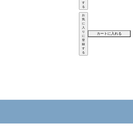
す
る
お
気
に
入
り
カートに入れる
に
登
録
す
る