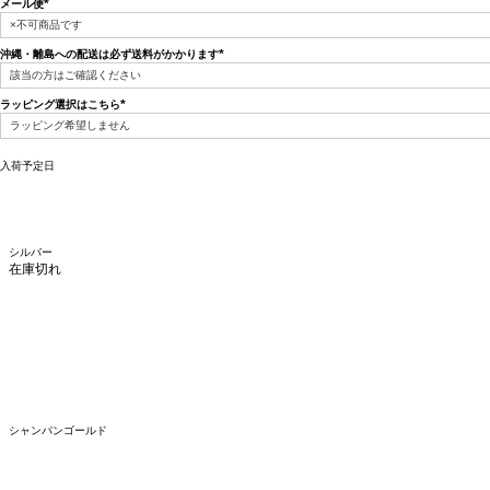
メール便
(必
須)
沖縄・離島への配送は必ず送料がかかります
(必
須)
ラッピング選択はこちら
(必
須)
入荷予定日
シルバー
在庫切れ
シャンパンゴールド