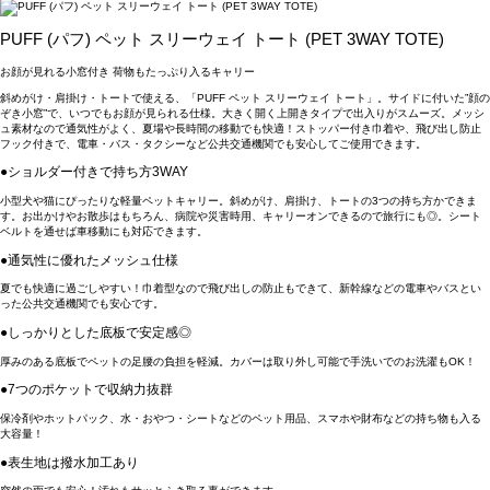
PUFF (パフ) ペット スリーウェイ トート (PET 3WAY TOTE)
お顔が見れる小窓付き 荷物もたっぷり入るキャリー
斜めがけ・肩掛け・トートで使える、「PUFF ペット スリーウェイ トート」。サイドに付いた”顔の
ぞき小窓”で、いつでもお顔が見られる仕様。大きく開く上開きタイプで出入りがスムーズ。メッシ
ュ素材なので通気性がよく、夏場や長時間の移動でも快適！ストッパー付き巾着や、飛び出し防止
フック付きで、電車・バス・タクシーなど公共交通機関でも安心してご使用できます。
●ショルダー付きで持ち方3WAY
小型犬や猫にぴったりな軽量ペットキャリー。斜めがけ、肩掛け、トートの3つの持ち方かできま
す。お出かけやお散歩はもちろん、病院や災害時用、キャリーオンできるので旅行にも◎。シート
ベルトを通せば車移動にも対応できます。
●通気性に優れたメッシュ仕様
夏でも快適に過ごしやすい！巾着型なので飛び出しの防止もできて、新幹線などの電車やバスとい
った公共交通機関でも安心です。
●しっかりとした底板で安定感◎
厚みのある底板でペットの足腰の負担を軽減。カバーは取り外し可能で手洗いでのお洗濯もOK！
●7つのポケットで収納力抜群
保冷剤やホットパック、水・おやつ・シートなどのペット用品、スマホや財布などの持ち物も入る
大容量！
●表生地は撥水加工あり