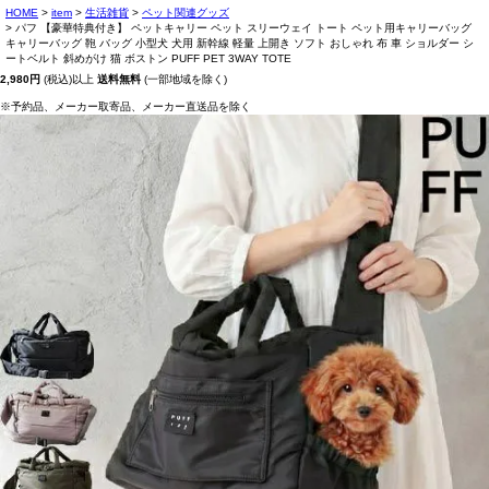
HOME
item
生活雑貨
ペット関連グッズ
パフ 【豪華特典付き】 ペットキャリー ペット スリーウェイ トート ペット用キャリーバッグ
キャリーバッグ 鞄 バッグ 小型犬 犬用 新幹線 軽量 上開き ソフト おしゃれ 布 車 ショルダー シ
ートベルト 斜めがけ 猫 ボストン PUFF PET 3WAY TOTE
2,980円
(税込)以上
送料無料
(一部地域を除く)
※予約品、メーカー取寄品、メーカー直送品を除く