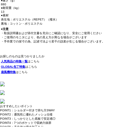
●重さ（g）
880
●耐荷重（kg）
13
●素材
表生地：ポリエステル（REPET）（撥水）
裏地：コットン・ポリエステル
●注意
・取扱説明書および添付文書を充分にご確認になり、安全にご使用ください
・ご使用のモニタにより、色の見え方が異なる場合がございます
・手作業での採寸の為、記述寸法より若干の誤差が生じる場合がございます。
お探しのものは見つかりましたか
人気商品の特集一覧
はこちら
GLOBAL包丁特集
はこちら
扇風機特集
はこちら
おすすめしたいポイント
POINT1：ショルダー付きで持ち方3WAY
POINT2：通気性に優れたメッシュ仕様
POINT3：しっかりとした底板で安定感◎
POINT4：7つのポケットで収納力抜群
POINT5：表生地は撥水加工あり
斜めがけ・肩掛け・トートで使える、「PUFF ペット スリーウェイ トート」。サイドに付いた”顔の