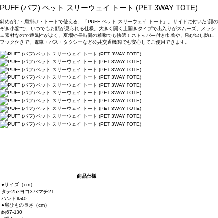
PUFF (パフ) ペット スリーウェイ トート (PET 3WAY TOTE)
斜めがけ・肩掛け・トートで使える、「PUFF ペット スリーウェイ トート」。サイドに付いた”顔の
ぞき小窓”で、いつでもお顔が見られる仕様。大きく開く上開きタイプで出入りがスムーズ。メッシ
ュ素材なので通気性がよく、夏場や長時間の移動でも快適！ストッパー付き巾着や、飛び出し防止
フック付きで、電車・バス・タクシーなど公共交通機関でも安心してご使用できます。
商品仕様
●サイズ（cm）
タテ25×ヨコ37×マチ21
ハンドル40
●肩ひもの長さ（cm）
約67-130