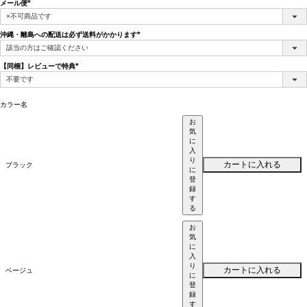
メール便
(必
須)
沖縄・離島への配送は必ず送料がかかります
(必
須)
【同梱】レビューで特典
(必
須)
カラー名
お
気
に
入
り
カートに入れる
ブラック
に
登
録
す
る
お
気
に
入
り
カートに入れる
ベージュ
に
登
録
す