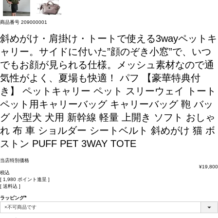
商品番号
209000001
斜めがけ・肩掛け・トートで使える3wayペットキ
ャリー。サイドに付いた”顔のぞき小窓”で、いつ
でもお顔が見られる仕様。メッシュ素材なので通
気性がよく、夏場も快適！
パフ 【豪華特典付
き】 ペットキャリー ペット スリーウェイ トート
ペット用キャリーバッグ キャリーバッグ 鞄 バッ
グ 小型犬 犬用 新幹線 軽量 上開き ソフト おしゃ
れ 布 車 ショルダー シートベルト 斜めがけ 猫 ボ
ストン PUFF PET 3WAY TOTE
当店特別価格
¥
19,800
税込
[
1,980
ポイント進呈 ]
送料込
ラッピング
(必
須)