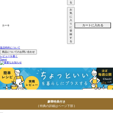
る
お
気
に
入
り
カートに入れる
カーキ
に
登
録
す
る
返品特約について
商品についてのお問い合わせ
レビューを書く
Tweet
豪華特典付き
( 特典の詳細はページ下部 )