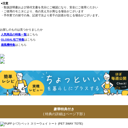
●注意
・取扱説明書および添付文書を充分にご確認になり、安全にご使用ください
・ご使用のモニタにより、色の見え方が異なる場合がございます
・手作業での採寸の為、記述寸法より若干の誤差が生じる場合がございます。
お探しのものは見つかりましたか
人気商品の特集一覧
はこちら
GLOBAL包丁特集
はこちら
扇風機特集
はこちら
豪華特典付き
( 特典の詳細はページ下部 )