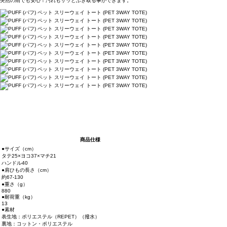
突然の雨でも安心！汚れもサッとふき取る事ができます。
商品仕様
●サイズ（cm）
タテ25×ヨコ37×マチ21
ハンドル40
●肩ひもの長さ（cm）
約67-130
●重さ（g）
880
●耐荷重（kg）
13
●素材
表生地：ポリエステル（REPET）（撥水）
裏地：コットン・ポリエステル