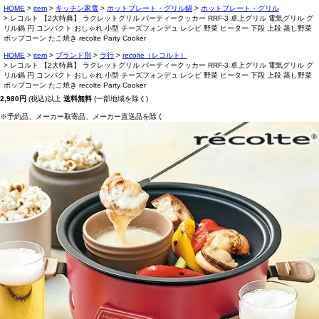
HOME
item
キッチン家電
ホットプレート・グリル鍋
ホットプレート・グリル
レコルト 【2大特典】 ラクレットグリル パーティークッカー RRF-3 卓上グリル 電気グリル グ
リル鍋 円 コンパクト おしゃれ 小型 チーズフォンデュ レシピ 野菜 ヒーター 下段 上段 蒸し野菜
ポップコーン たこ焼き recolte Party Cooker
HOME
item
ブランド別
ラ行
recolte（レコルト）
レコルト 【2大特典】 ラクレットグリル パーティークッカー RRF-3 卓上グリル 電気グリル グ
リル鍋 円 コンパクト おしゃれ 小型 チーズフォンデュ レシピ 野菜 ヒーター 下段 上段 蒸し野菜
ポップコーン たこ焼き recolte Party Cooker
2,980円
(税込)以上
送料無料
(一部地域を除く)
※予約品、メーカー取寄品、メーカー直送品を除く