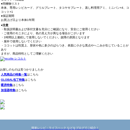
●同梱物リスト
本体、専用レシピカード、グリルプレート、タコヤキプレート、蒸し料理用アミ、ミニパン×4、コ
コット×1
●保証期間
お買上げ日より本体1年間
●注意
・取扱説明書および添付文書を充分にご確認になり、安全にご使用ください
・ご使用のモニタにより、色の見え方が異なる場合がございます
・1時間以上連続して使用しないでください。故障の原因となります
・屋外で使用しないでください
・ココットは性質上、形状や色に多少のばらつき、表面に小さな黒点やへこみが生じていることが
あり
ますが、商品特性としてご理解ください
お探しのものは見つかりましたか
人気商品の特集一覧
はこちら
GLOBAL包丁特集
はこちら
暖房特集
はこちら
加湿器特集
はこちら
簡単レシピ・ライフハック などをブログでご紹介！