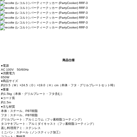
商品仕様
●電源
AC 100V 50/60Hz
●消費電力
650W
●商品サイズ
約23.5（Ｗ）×24.5（Ｄ）×19.0（Ｈ）cm（本体・フタ・グリルプレートセット時）
●重量
約1.5kg（本体・グリルプレート・フタ含む）
●コード長
約1.5m
●主な材質
本体：スチール、PBT樹脂
フタ：スチール、PBT樹脂
グリルプレート：アルミニウム（フッ素樹脂コーティング）
タコヤキプレート：アルミダイキャスト（フッ素樹脂コーティング）
蒸し料理用アミ：ステンレス
ミニパン：スチール（ノンスティック加工）
ココット：陶磁器