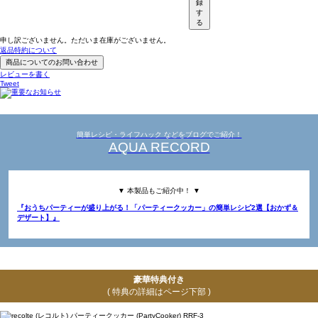
録
す
る
申し訳ございません。ただいま在庫がございません。
返品特約について
商品についてのお問い合わせ
レビューを書く
Tweet
簡単レシピ・ライフハック などをブログでご紹介！
AQUA RECORD
▼ 本製品もご紹介中！ ▼
『おうちパーティーが盛り上がる！「パーティークッカー」の簡単レシピ2選【おかず＆
デザート】』
豪華特典付き
( 特典の詳細はページ下部 )