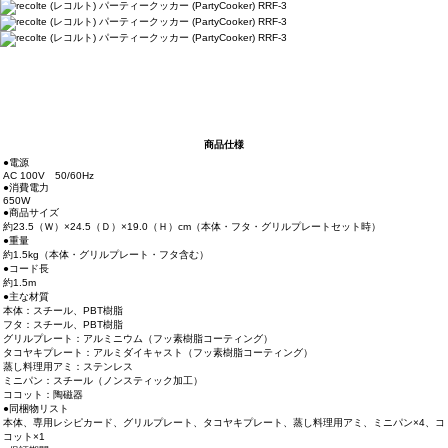
商品仕様
●電源
AC 100V 50/60Hz
●消費電力
650W
●商品サイズ
約23.5（Ｗ）×24.5（Ｄ）×19.0（Ｈ）cm（本体・フタ・グリルプレートセット時）
●重量
約1.5kg（本体・グリルプレート・フタ含む）
●コード長
約1.5m
●主な材質
本体：スチール、PBT樹脂
フタ：スチール、PBT樹脂
グリルプレート：アルミニウム（フッ素樹脂コーティング）
タコヤキプレート：アルミダイキャスト（フッ素樹脂コーティング）
蒸し料理用アミ：ステンレス
ミニパン：スチール（ノンスティック加工）
ココット：陶磁器
●同梱物リスト
本体、専用レシピカード、グリルプレート、タコヤキプレート、蒸し料理用アミ、ミニパン×4、コ
コット×1