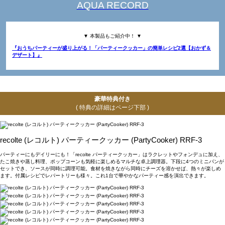
AQUA RECORD
▼ 本製品もご紹介中！ ▼
『おうちパーティーが盛り上がる！「パーティークッカー」の簡単レシピ2選【おかず＆
デザート】』
豪華特典付き
( 特典の詳細はページ下部 )
recolte (レコルト) パーティークッカー (PartyCooker) RRF-3
パーティーにもデイリーにも！「recolte パーティークッカー」はラクレットやフォンデュに加え、
たこ焼きや蒸し料理、ポップコーンも気軽に楽しめるマルチな卓上調理器。下段に4つのミニパンが
セットでき、ソースが同時に調理可能。食材を焼きながら同時にチーズを溶かせば、熱々が楽しめ
ます。付属レシピでレパートリーも様々。これ1台で華やかなパーティー感を演出できます。