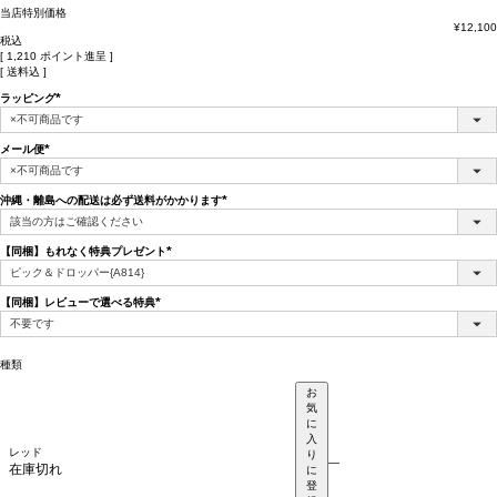
当店特別価格
¥
12,100
税込
[
1,210
ポイント進呈 ]
送料込
ラッピング
(必
須)
メール便
(必
須)
沖縄・離島への配送は必ず送料がかかります
(必
須)
【同梱】もれなく特典プレゼント
(必
須)
【同梱】レビューで選べる特典
(必
須)
種類
お
気
に
入
レッド
り
—
在庫切れ
に
登