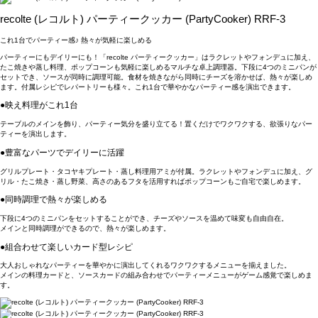
recolte (レコルト) パーティークッカー (PartyCooker) RRF-3
これ1台でパーティー感♪ 熱々が気軽に楽しめる
パーティーにもデイリーにも！「recolte パーティークッカー」はラクレットやフォンデュに加え、
たこ焼きや蒸し料理、ポップコーンも気軽に楽しめるマルチな卓上調理器。下段に4つのミニパンが
セットでき、ソースが同時に調理可能。食材を焼きながら同時にチーズを溶かせば、熱々が楽しめ
ます。付属レシピでレパートリーも様々。これ1台で華やかなパーティー感を演出できます。
●映え料理がこれ1台
テーブルのメインを飾り、パーティー気分を盛り立てる！置くだけでワクワクする、欲張りなパー
ティーを演出します。
●豊富なパーツでデイリーに活躍
グリルプレート・タコヤキプレート・蒸し料理用アミが付属。ラクレットやフォンデュに加え、グ
リル・たこ焼き・蒸し野菜、高さのあるフタを活用すればポップコーンもご自宅で楽しめます。
●同時調理で熱々が楽しめる
下段に4つのミニパンをセットすることができ、チーズやソースを温めて味変も自由自在。
メインと同時調理ができるので、熱々が楽しめます。
●組合わせて楽しいカード型レシピ
大人おしゃれなパーティーを華やかに演出してくれるワクワクするメニューを揃えました。
メインの料理カードと、ソースカードの組み合わせでパーティーメニューがゲーム感覚で楽しめま
す。