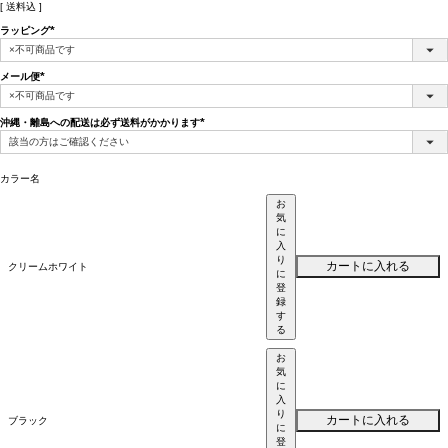
送料込
ラッピング
(必
須)
メール便
(必
須)
沖縄・離島への配送は必ず送料がかかります
(必
須)
カラー名
お
気
に
入
り
カートに入れる
クリームホワイト
に
登
録
す
る
お
気
に
入
り
カートに入れる
ブラック
に
登