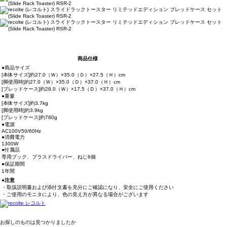
商品仕様
●商品サイズ
[本体サイズ]約27.0（Ｗ）×35.0（Ｄ）×27.5（Ｈ）cm
[脚使用時]約27.0（Ｗ）×35.0（Ｄ）×37.0（Ｈ）cm
[ブレッドケース]約28.0（Ｗ）×17.5（Ｄ）×37.0（Ｈ）cm
●重量
[本体サイズ]約3.7kg
[脚使用時]約3.9kg
[ブレッドケース]約780g
●電源
AC100V50/60Hz
●消費電力
1300W
●付属品
専用ブック、プラスドライバー、ねじ6個
●保証期間
1年間
●注意
・取扱説明書および添付文書を充分にご確認になり、安全にご使用ください
・ご使用のモニタにより、色の見え方が異なる場合がございます
お探しのものは見つかりましたか