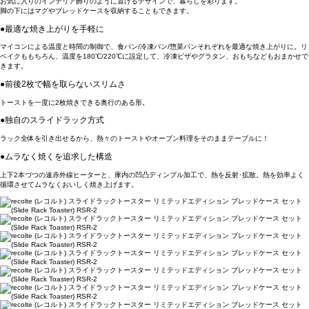
お気に入りのインテリア飾りのように置けるデザインで、暮らしを彩ります。
脚の下にはマグやブレッドケースを収納することもできます。
●最適な焼き上がりを手軽に
マイコンによる温度と時間の制御で、食パン/冷凍パン/惣菜パンそれぞれを最適な焼き上がりに。リ
ベイクももちろん、温度を180℃/220℃に設定して、冷凍ピザやグラタン、おもちなどもおまかせで
きます。
●前後2枚で幅を取らないスリムさ
トーストを一度に2枚焼きできる奥行のある形。
●独自のスライドラック方式
ラック全体を引き出せるから、熱々のトーストやオーブン料理をそのままテーブルに！
●ムラなく焼くを追求した構造
上下2本づつの遠赤外線ヒーターと、庫内の凹凸ディンプル加工で、熱を反射･拡散。熱を効率よく
循環させてムラなくおいしく焼き上げます。