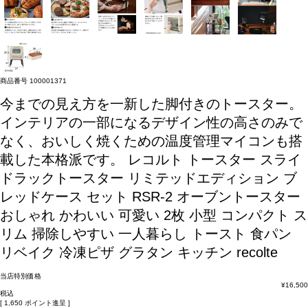
商品番号
100001371
今までの見え方を一新した脚付きのトースター。
インテリアの一部になるデザイン性の高さのみで
なく、おいしく焼くための温度管理マイコンも搭
載した本格派です。
レコルト トースター スライ
ドラックトースター リミテッドエディション ブ
レッドケース セット RSR-2 オーブントースター
おしゃれ かわいい 可愛い 2枚 小型 コンパクト ス
リム 掃除しやすい 一人暮らし トースト 食パン
リベイク 冷凍ピザ グラタン キッチン recolte
当店特別価格
¥
16,500
税込
[
1,650
ポイント進呈 ]