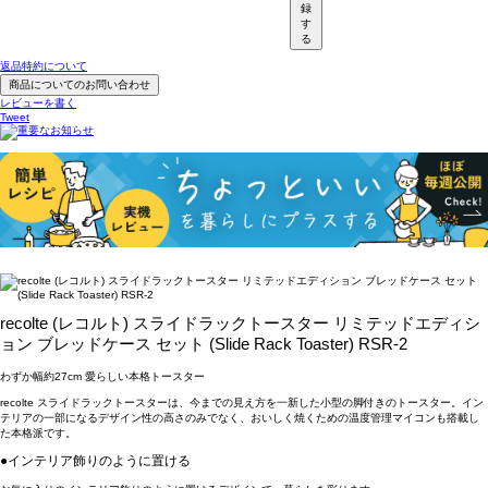
録
す
る
返品特約について
商品についてのお問い合わせ
レビューを書く
Tweet
recolte (レコルト) スライドラックトースター リミテッドエディシ
ョン ブレッドケース セット (Slide Rack Toaster) RSR-2
わずか幅約27cm 愛らしい本格トースター
recolte スライドラックトースターは、今までの見え方を一新した小型の脚付きのトースター。イン
テリアの一部になるデザイン性の高さのみでなく、おいしく焼くための温度管理マイコンも搭載し
た本格派です。
●インテリア飾りのように置ける