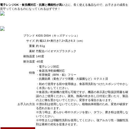
電子レンジOK・食洗機対応・抗菌と機能性が高い
上に、長く使える逸品なので、お子さまの成長を
見守ってくれるものになってくれるはずです！
ブランド
KIDS DISH（キッズディッシュ）
サイズ
約 幅12.8×奥行き7.2×高さ6.3（cm）
重量
約 61g
素材
竹配合バイオマスプラスチック
耐熱温度
140度
耐冷温度
-40度
・電子レンジ対応
・食器洗浄乾燥機対応
特徴
・有害物質（BPA・鉛）フリー
・抗菌効果（黄色ブドウ球菌・大腸菌など）※テスト済
・初めて使用する前や使用後は、食器用洗剤をつけたスポンジでやさし
く水洗いをしてください。
※食器洗い乾燥機の使用も可能ですが、機器の表示及び取扱説明書を確
認の上ご使用ください。蒸気、熱風の吹き出し口付近に置いたり、製品
の上に物を置かないでください。変形する場合があります。
お手入れ方法
※漂白剤は使用しないでください。植物由来樹脂のため、変色や破損す
る恐れがあります。
※洗う時は、柔らかい布やスポンジを使い、タワシ、磨き粉は使用しな
いでください。
※中性または弱酸性洗剤を使用してください。強アルカリ性・強酸性洗
剤は素材の劣化を促進させます。