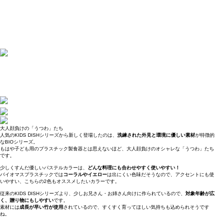
大人顔負けの「うつわ」たち
人気のKIDS DISHシリーズから新しく登場したのは、
洗練された外見と環境に優しい素材
が特徴的
なBIOシリーズ。
もはや子ども用のプラスチック製食器とは思えないほど、大人顔負けのオシャレな「うつわ」たち
です。
少しくすんだ優しいパステルカラーは、
どんな料理にも合わせやすく使いやすい！
バイオマスプラスチックでは
コーラルやイエロー
は出にくい色味だそうなので、アクセントにも使
いやすい、こちらの2色もオススメしたいカラーです。
従来のKIDS DISHシリーズより、少しお兄さん・お姉さん向けに作られているので、
対象年齢が広
く、贈り物にもしやすい
です。
素材には
成長が早い竹が使用
されているので、すくすく育ってほしい気持ちも込められそうです
ね。