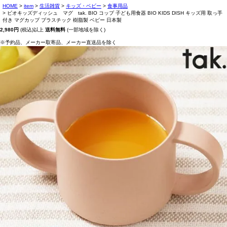
HOME
item
生活雑貨
キッズ・ベビー
食事用品
ビオキッズディッシュ マグ tak. BIO コップ 子ども用食器 BIO KIDS DISH キッズ用 取っ手
付き マグカップ プラスチック 樹脂製 ベビー 日本製
2,980円
(税込)以上
送料無料
(一部地域を除く)
※予約品、メーカー取寄品、メーカー直送品を除く