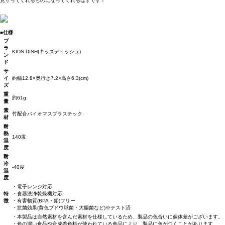
見守ってくれるものになってくれるはずです！
■仕様
ブ
ラ
KIDS DISH(キッズディッシュ)
ン
ド
サ
イ
約幅12.8×奥行き7.2×高さ6.3(cm)
ズ
重
約61g
量
素
竹配合バイオマスプラスチック
材
耐
熱
140度
温
度
耐
冷
-40度
温
度
・電子レンジ対応
特
・食器洗浄乾燥機対応
徴
・有害物質(BPA・鉛)フリー
・抗菌効果(黄色ブドウ球菌・大腸菌など)※テスト済
・本製品は自然素材を含んだ素材を仕様しているため、製品の色合いに個体差がございます。
・色の濃い食品や合成着色料が使われている食品により、製品に色がつくことがあります。