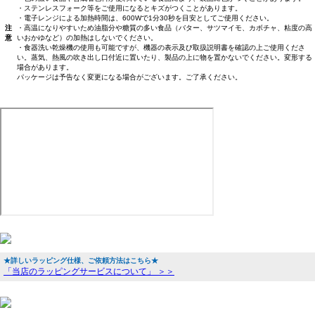
・ステンレスフォーク等をご使用になるとキズがつくことがあります。
・電子レンジによる加熱時間は、600Wで1分30秒を目安としてご使用ください。
注
・高温になりやすいため油脂分や糖質の多い食品（バター、サツマイモ、カボチャ、粘度の高
意
いおかゆなど）の加熱はしないでください。
・食器洗い乾燥機の使用も可能ですが、機器の表示及び取扱説明書を確認の上ご使用くださ
い。蒸気、熱風の吹き出し口付近に置いたり、製品の上に物を置かないでください。変形する
場合があります。
パッケージは予告なく変更になる場合がございます。ご了承ください。
★詳しいラッピング仕様、ご依頼方法はこちら★
「当店のラッピングサービスについて」 ＞＞