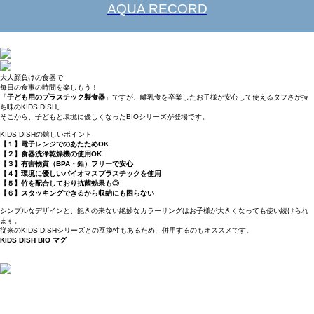
AQUA RECORD
大人顔負けの食器で
毎日の食事の時間を楽しもう！
「
子ども用のプラスチック製食器
」ですが、離乳食を卒業したお子様が安心して使えるタフさが持
ち味のKIDS DISH。
そこから、子どもと環境に優しくなったBIOシリーズが登場です。
KIDS DISHの嬉しいポイント
【１】電子レンジでのあたためOK
【２】食器洗浄乾燥機の使用OK
【３】有害物質（BPA・鉛）フリーで安心
【４】環境に優しいバイオマスプラスチックを使用
【５】竹を配合しており抗菌効果も◎
【６】スタッキングできるから収納にも困らない
シンプルなデザインと、飽きの来ない絶妙なカラーリングはお子様が大きくなっても使い続けられ
ます。
従来のKIDS DISHシリーズとの互換性もあるため、併用するのもオススメです。
KIDS DISH BIO マグ