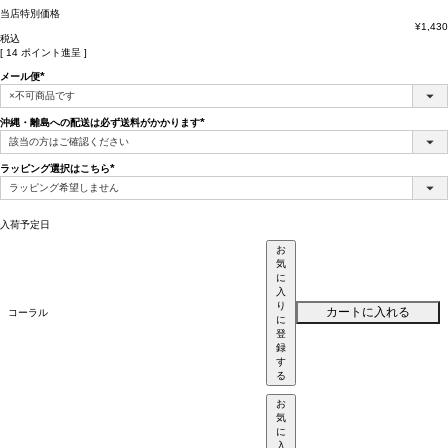
当店特別価格
¥
1,430
税込
[
14
ポイント進呈 ]
メール便
(必
須)
沖縄・離島への配送は必ず送料がかかります
(必
須)
ラッピング選択はこちら
(必
須)
入荷予定日
お
気
に
入
り
カートに入れる
コーラル
に
登
録
す
る
お
気
に
入