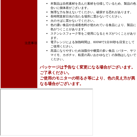
本製品は自然素材を含んだ素材を仕様しているため、製品の色
合いに個体差がございます。
無理な力を加えないでください。破損する恐れがあります。
長時間直射日光の当たる場所に置かないでください。
火のそばに置かないでください。
色の濃い食品や合成着色料が使われている食品により、製品に
色がつくことがあります。
ステンレスフォーク等をご使用になるとキズがつくことがあり
ます。
電子レンジによる加熱時間は、600Wで1分30秒を目安として
注意事項
ご使用ください。
高温になりやすいため油脂分や糖質の多い食品（バター、サツ
マイモ、カボチャ、粘度の高いおかゆなど）の加熱はしないで
ください。
パッケージは予告なく変更になる場合がございます。
ご了承ください。
ご使用のモニターの明るさ等により、色の見え方が異
なる場合がございます。