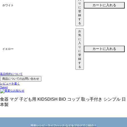
り
カートに入れる
ホワイト
に
登
録
す
る
お
気
に
入
り
カートに入れる
イエロー
に
登
録
す
る
返品特約について
商品についてのお問い合わせ
レビューを書く
Tweet
食器 マグ 子ども用 KIDSDISH BIO コップ 取っ手付き シンプル 日
本製
簡単レシピ・ライフハック などをブログでご紹介！