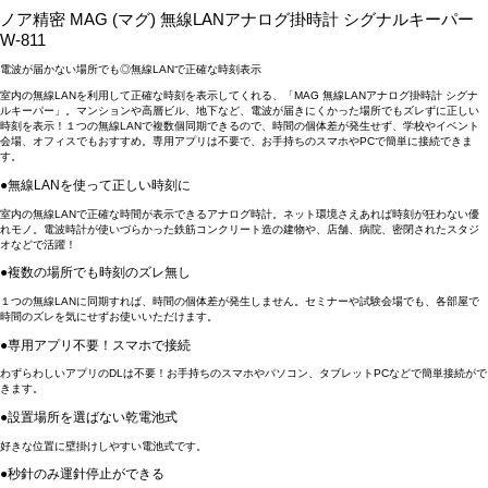
ノア精密 MAG (マグ) 無線LANアナログ掛時計 シグナルキーパー
W-811
電波が届かない場所でも◎無線LANで正確な時刻表示
室内の無線LANを利用して正確な時刻を表示してくれる、「MAG 無線LANアナログ掛時計 シグナ
ルキーパー」。マンションや高層ビル、地下など、電波が届きにくかった場所でもズレずに正しい
時刻を表示！１つの無線LANで複数個同期できるので、時間の個体差が発生せず、学校やイベント
会場、オフィスでもおすすめ。専用アプリは不要で、お手持ちのスマホやPCで簡単に接続できま
す。
●無線LANを使って正しい時刻に
室内の無線LANで正確な時間が表示できるアナログ時計。ネット環境さえあれば時刻が狂わない優
れモノ。電波時計が使いづらかった鉄筋コンクリート造の建物や、店舗、病院、密閉されたスタジ
オなどで活躍！
●複数の場所でも時刻のズレ無し
１つの無線LANに同期すれば、時間の個体差が発生しません。セミナーや試験会場でも、各部屋で
時間のズレを気にせずお使いいただけます。
●専用アプリ不要！スマホで接続
わずらわしいアプリのDLは不要！お手持ちのスマホやパソコン、タブレットPCなどで簡単接続がで
きます。
●設置場所を選ばない乾電池式
好きな位置に壁掛けしやすい電池式です。
●秒針のみ運針停止ができる