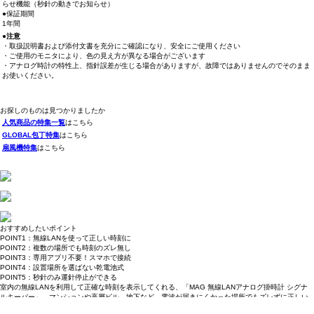
らせ機能（秒針の動きでお知らせ）
●保証期間
1年間
●注意
・取扱説明書および添付文書を充分にご確認になり、安全にご使用ください
・ご使用のモニタにより、色の見え方が異なる場合がございます
・アナログ時計の特性上、指針誤差が生じる場合がありますが、故障ではありませんのでそのまま
お使いください。
お探しのものは見つかりましたか
人気商品の特集一覧
はこちら
GLOBAL包丁特集
はこちら
扇風機特集
はこちら
おすすめしたいポイント
POINT1：無線LANを使って正しい時刻に
POINT2：複数の場所でも時刻のズレ無し
POINT3：専用アプリ不要！スマホで接続
POINT4：設置場所を選ばない乾電池式
POINT5：秒針のみ運針停止ができる
室内の無線LANを利用して正確な時刻を表示してくれる、「MAG 無線LANアナログ掛時計 シグナ
ルキーパー」。マンションや高層ビル、地下など、電波が届きにくかった場所でもズレずに正しい
時刻を表示！１つの無線LANで複数個同期できるので、時間の個体差が発生せず、学校やイベント