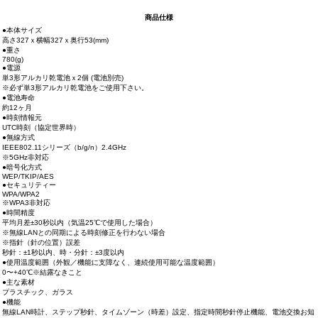
商品仕様
●本体サイズ
高さ327ｘ横幅327ｘ奥行53(mm)
●重さ
780(g)
●電源
単3形アルカリ乾電池ｘ2個 (電池別売)
※必ず単3形アルカリ乾電池をご使用下さい。
●電池寿命
約12ヶ月
●時刻情報元
UTC時刻（協定世界時）
●無線方式
IEEE802.11シリーズ（b/g/n）2.4GHz
※5GHz非対応
●暗号化方式
WEP/TKIP/AES
●セキュリティー
WPA/WPA2
※WPA3非対応
●時間精度
平均月差±30秒以内（気温25℃で使用した場合）
※無線LANとの同期による時刻修正を行わない場合
※指針（針の位置）誤差
秒針：±1秒以内、時・分針：±3度以内
●使用温度範囲（外観／機能に支障なく、連続使用可能な温度範囲）
0〜+40℃※結露なきこと
●主な素材
プラスチック、ガラス
●機能
無線LAN時計、ステップ秒針、タイムゾーン（時差）設定、指定時間秒針停止機能、電池交換お知