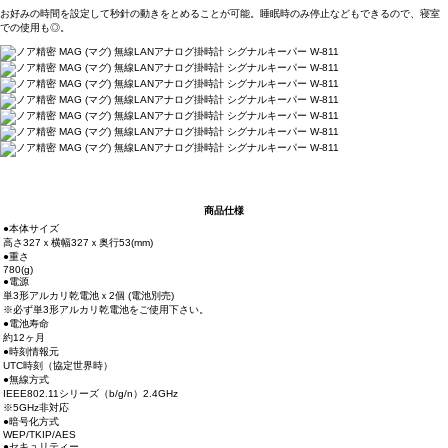
お好みの時間を設定して秒針の動きをとめることが可能。睡眠時のみ停止などもできるので、寝室
での使用も◎。
商品仕様
●本体サイズ
高さ327ｘ横幅327ｘ奥行53(mm)
●重さ
780(g)
●電源
単3形アルカリ乾電池ｘ2個 (電池別売)
※必ず単3形アルカリ乾電池をご使用下さい。
●電池寿命
約12ヶ月
●時刻情報元
UTC時刻（協定世界時）
●無線方式
IEEE802.11シリーズ（b/g/n）2.4GHz
※5GHz非対応
●暗号化方式
WEP/TKIP/AES
●セキュリティー