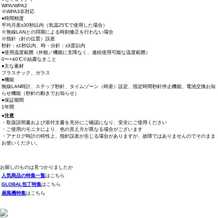
WPA/WPA2
※WPA3非対応
●時間精度
平均月差±30秒以内（気温25℃で使用した場合）
※無線LANとの同期による時刻修正を行わない場合
※指針（針の位置）誤差
秒針：±1秒以内、時・分針：±3度以内
●使用温度範囲（外観／機能に支障なく、連続使用可能な温度範囲）
0〜+40℃※結露なきこと
●主な素材
プラスチック、ガラス
●機能
無線LAN時計、ステップ秒針、タイムゾーン（時差）設定、指定時間秒針停止機能、電池交換お知
らせ機能（秒針の動きでお知らせ）
●保証期間
1年間
●注意
・取扱説明書および添付文書を充分にご確認になり、安全にご使用ください
・ご使用のモニタにより、色の見え方が異なる場合がございます
・アナログ時計の特性上、指針誤差が生じる場合がありますが、故障ではありませんのでそのまま
お使いください。
お探しのものは見つかりましたか
人気商品の特集一覧
はこちら
GLOBAL包丁特集
はこちら
扇風機特集
はこちら