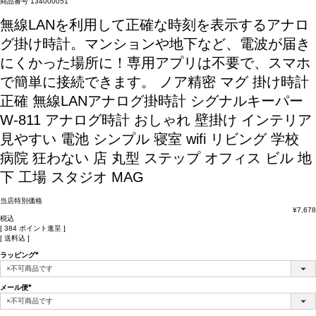
商品番号
134000051
無線LANを利用して正確な時刻を表示するアナロ
グ掛け時計。マンションや地下など、電波が届き
にくかった場所に！専用アプリは不要で、スマホ
で簡単に接続できます。
ノア精密 マグ 掛け時計
正確 無線LANアナログ掛時計 シグナルキーパー
W-811 アナログ時計 おしゃれ 壁掛け インテリア
見やすい 電池 シンプル 寝室 wifi リビング 学校
病院 狂わない 店 丸型 ステップ オフィス ビル 地
下 工場 スタジオ MAG
当店特別価格
¥
7,678
税込
[
384
ポイント進呈 ]
送料込
ラッピング
(必
須)
メール便
(必
須)