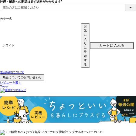
沖縄・離島への配送は必ず送料がかかります
(必
須)
カラー名
お
気
に
入
り
カートに入れる
ホワイト
に
登
録
す
る
返品特約について
商品についてのお問い合わせ
レビューを書く
Tweet