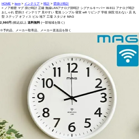
HOME
item
インテリア
時計
壁掛け時計
ノア精密 マグ 掛け時計 正確 無線LANアナログ掛時計 シグナルキーパー W-811 アナログ時計
おしゃれ 壁掛け インテリア 見やすい 電池 シンプル 寝室 wifi リビング 学校 病院 狂わない 店 丸
型 ステップ オフィス ビル 地下 工場 スタジオ MAG
2,980円
(税込)以上
送料無料
(一部地域を除く)
※予約品、メーカー取寄品、メーカー直送品を除く