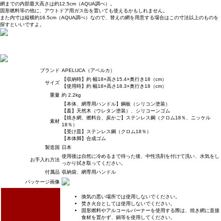
網までの内部最大高さは約12.5cm（AQUA調べ）。
固形燃料等の他に、アウトドア用ガス缶を置いても使えるかもしれません。
また内寸は縦横約16.5cm（AQUA調べ）なので、替えの網を用意する場合はこの寸法以上のものを
探すといいですよ。
ブランド
APELUCA（アペルカ）
【収納時】約 幅18×高さ15.4×奥行き18（cm）
サイズ
【使用時】約 幅18×高さ18.3×奥行き18（cm）
重量
約 2.2kg
【本体、網専用ハンドル】鋼板（シリコン塗装）
【蓋】天然木（ウレタン塗装）、シリコーンゴム
【焼き網、燃料台、炭かご】ステンレス鋼（クロム18％、ニッケル
素材
18％）
【受け皿】ステンレス鋼（クロム18％）
【本体脚】合成ゴム
製造国
日本
使用後は自然に冷めるまで待った後、中性洗剤を付けて洗い、水気をし
お手入れ方法
っかり拭き取ってください。
付属品
収納袋、網専用ハンドル
パッケージ画像
換気の悪い場所では使用しないでください。
焚き火台としては使用しないでください。
固形燃料やアルコールバーナーを使用する際は、焼き網に直接
食材を置かず、鍋等を使用してください。