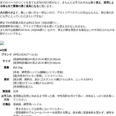
全てのパーツのつくりを見ても文句の付け所がなく、きちんとお手入れすれば
永く使え、使用によ
る味も出て愛着の湧く道具になる
と思います。
火の回りがよく
、難しい使い方も一切ないので、アウトドアベテランの方はもちろん、初心者の方
にも手にとっていただきたいですね！
網までの内部最大高さは約12.5cm（AQUA調べ）。
固形燃料等の他に、アウトドア用ガス缶を置いても使えるかもしれません。
また内寸は縦横約16.5cm（AQUA調べ）なので、替えの網を用意する場合はこの寸法以上のものを
探すといいですよ。
■仕様
ブランド
APELUCA(アペルカ)
[収納時]約幅18×高さ15.4×奥行き18(cm)
サイズ
[使用時]約幅18×高さ18.3×奥行き18(cm)
重量
約2.2kg
[本体、網専用ハンドル]鋼板(シリコン塗装)
[蓋]天然木(ウレタン塗装)、シリコーンゴム
素材
[焼き網、燃料台、炭かご]ステンレス鋼(クロム18％、ニッケル18％)
[受け皿]ステンレス鋼(クロム18％)
[本体脚]合成ゴム
製造国
日本
お手入れ
使用後は自然に冷めるまで待った後、中性洗剤を付けて洗い、水気をしっかり拭き取っ
方法
てください。
付属品
収納袋、網専用ハンドル
・焚き火台としては使用しないでください。
・固形燃料やアルコールバーナーを使用する際は、焼き網に直接食材を置かず、鍋等を