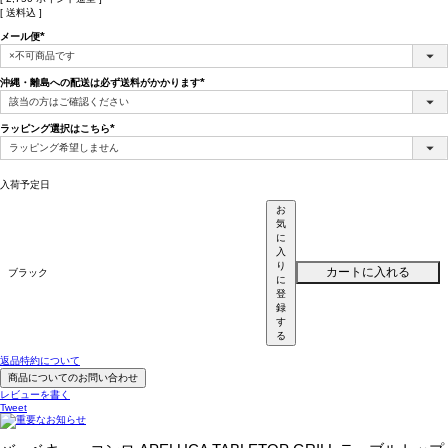
送料込
メール便
(必
須)
沖縄・離島への配送は必ず送料がかかります
(必
須)
ラッピング選択はこちら
(必
須)
入荷予定日
お
気
に
入
り
カートに入れる
ブラック
に
登
録
す
る
返品特約について
商品についてのお問い合わせ
レビューを書く
Tweet