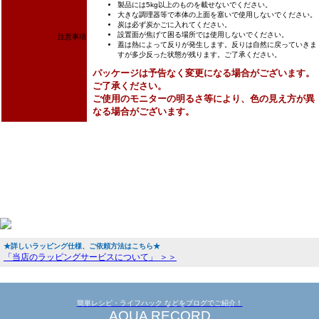
製品には5kg以上のものを載せないでください。
大きな調理器等で本体の上面を塞いで使用しないでください。
炭は必ず炭かごに入れてください。
設置面が焦げて困る場所では使用しないでください。
注意事項
蓋は熱によって反りが発生します。反りは自然に戻っていきま
すが多少反った状態が残ります。ご了承ください。
パッケージは予告なく変更になる場合がございます。
ご了承ください。
ご使用のモニターの明るさ等により、色の見え方が異
なる場合がございます。
★詳しいラッピング仕様、ご依頼方法はこちら★
「当店のラッピングサービスについて」 ＞＞
簡単レシピ・ライフハック などをブログでご紹介！
AQUA RECORD