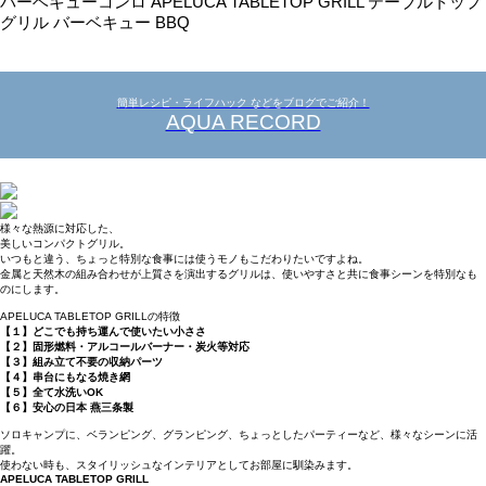
バーベキューコンロ APELUCA TABLETOP GRILL テーブルトップ
グリル バーベキュー BBQ
簡単レシピ・ライフハック などをブログでご紹介！
AQUA RECORD
様々な熱源に対応した、
美しいコンパクトグリル。
いつもと違う、ちょっと特別な食事には使うモノもこだわりたいですよね。
金属と天然木の組み合わせが上質さを演出するグリルは、使いやすさと共に食事シーンを特別なも
のにします。
APELUCA TABLETOP GRILLの特徴
【１】どこでも持ち運んで使いたい小ささ
【２】固形燃料・アルコールバーナー・炭火等対応
【３】組み立て不要の収納パーツ
【４】串台にもなる焼き網
【５】全て水洗いOK
【６】安心の日本 燕三条製
ソロキャンプに、ベランピング、グランピング、ちょっとしたパーティーなど、様々なシーンに活
躍。
使わない時も、スタイリッシュなインテリアとしてお部屋に馴染みます。
APELUCA TABLETOP GRILL