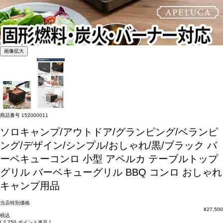
画像拡大
商品番号
152000011
ソロキャンプ/アウトドア/グランピング/ベランピ
ング/デザイン/シンプル/おしゃれ/黒/ブラック
バ
ーベキューコンロ 小型 アペルカ テーブルトップ
グリル バーベキューグリル BBQ コンロ おしゃれ
キャンプ用品
当店特別価格
¥
27,500
税込
[
2,750
ポイント進呈 ]