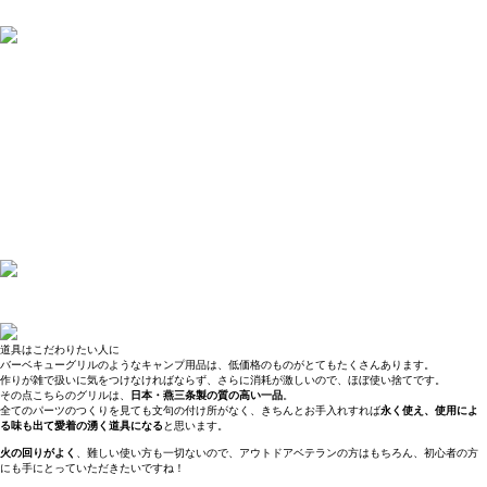
道具はこだわりたい人に
バーベキューグリルのようなキャンプ用品は、低価格のものがとてもたくさんあります。
作りが雑で扱いに気をつけなければならず、さらに消耗が激しいので、ほぼ使い捨てです。
その点こちらのグリルは、
日本・燕三条製の質の高い一品
。
全てのパーツのつくりを見ても文句の付け所がなく、きちんとお手入れすれば
永く使え、使用によ
る味も出て愛着の湧く道具になる
と思います。
火の回りがよく
、難しい使い方も一切ないので、アウトドアベテランの方はもちろん、初心者の方
にも手にとっていただきたいですね！