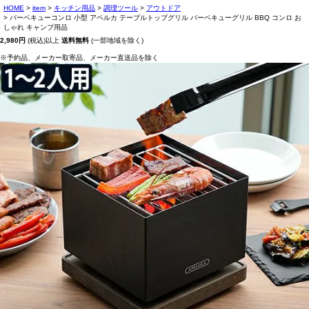
HOME
item
キッチン用品
調理ツール
アウトドア
バーベキューコンロ 小型 アペルカ テーブルトップグリル バーベキューグリル BBQ コンロ お
しゃれ キャンプ用品
2,980円
(税込)以上
送料無料
(一部地域を除く)
※予約品、メーカー取寄品、メーカー直送品を除く