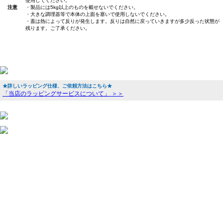
使用してください。
注意
・製品には5kg以上のものを載せないでください。
・大きな調理器等で本体の上面を塞いで使用しないでください。
・蓋は熱によって反りが発生します。反りは自然に戻っていきますが多少反った状態が
残ります。ご了承ください。
★詳しいラッピング仕様、ご依頼方法はこちら★
「当店のラッピングサービスについて」 ＞＞