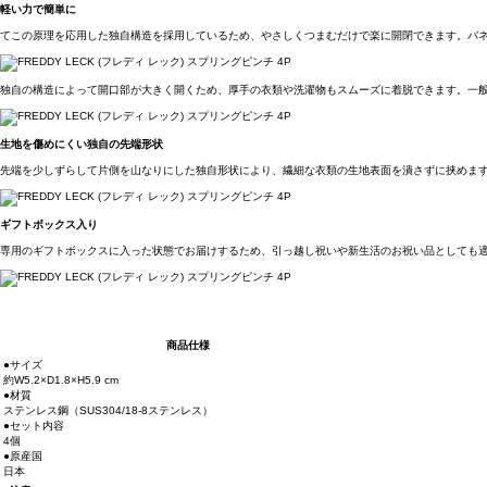
軽い力で簡単に
てこの原理を応用した独自構造を採用しているため、やさしくつまむだけで楽に開閉できます。バ
独自の構造によって開口部が大きく開くため、厚手の衣類や洗濯物もスムーズに着脱できます。一
生地を傷めにくい独自の先端形状
先端を少しずらして片側を山なりにした独自形状により、繊細な衣類の生地表面を潰さずに挟めま
ギフトボックス入り
専用のギフトボックスに入った状態でお届けするため、引っ越し祝いや新生活のお祝い品としても
商品仕様
●サイズ
約W5.2×D1.8×H5.9 cm
●材質
ステンレス鋼（SUS304/18-8ステンレス）
●セット内容
4個
●原産国
日本