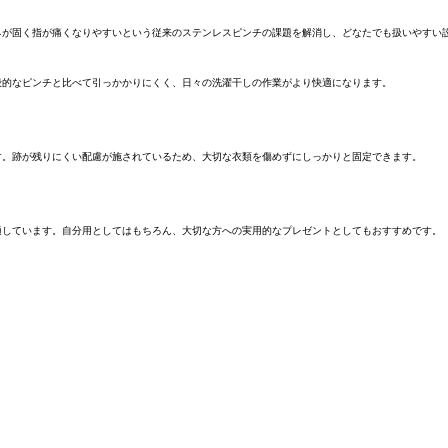
ネが固く指が痛くなりやすいという従来のステンレスピンチの課題を解消し、どなたでも扱いやすい
般的なピンチと比べて引っかかりにくく、日々の洗濯干しの作業がより快適になります。
す。跡が残りにくい配慮が施されているため、大切な衣類を傷めずにしっかりと固定できます。
適しています。自分用としてはもちろん、大切な方への実用的なプレゼントとしてもおすすめです。