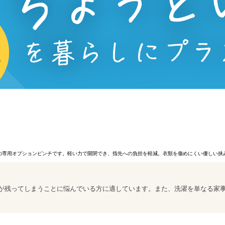
ー 24Pの専用オプションピンチです。軽い力で開閉でき、指先への負担を軽減。衣類を傷めにくい優
が残ってしまうことに悩んでいる方に適しています。また、洗濯を単なる家