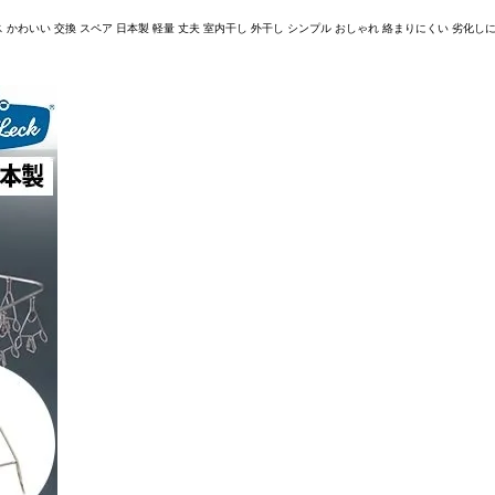
かわいい 交換 スペア 日本製 軽量 丈夫 室内干し 外干し シンプル おしゃれ 絡まりにくい 劣化しにくい