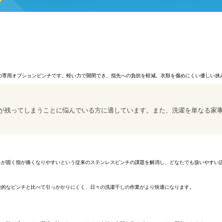
ー 24Pの専用オプションピンチです。軽い力で開閉でき、指先への負担を軽減。衣類を傷めにくい優
が残ってしまうことに悩んでいる方に適しています。また、洗濯を単なる家
ネが固く指が痛くなりやすいという従来のステンレスピンチの課題を解消し、どなたでも扱いやすい
般的なピンチと比べて引っかかりにくく、日々の洗濯干しの作業がより快適になります。