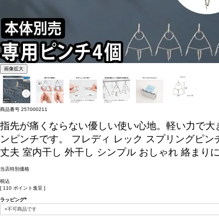
画像拡大
商品番号
257000211
指先が痛くならない優しい使い心地。軽い力で大
ンピンチです。
フレディ レック スプリングピンチ
丈夫 室内干し 外干し シンプル おしゃれ 絡まりにく
当店特別価格
税込
[
110
ポイント進呈 ]
ラッピング
(必
須)