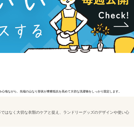
しい挟み心地ながら、先端の山なり形状が摩擦抵抗を高めて大切な洗濯物をしっかり固定します。
事ではなく大切な衣類のケアと捉え、ランドリーグッズのデザインや使い心