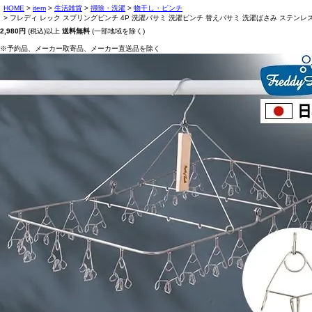
HOME
item
生活雑貨
掃除・洗濯
物干し・ピンチ
フレディ レック スプリングピンチ 4P 洗濯バサミ 洗濯ピンチ 替えバサミ 洗濯ばさみ ステンレス 
2,980円
(税込)以上
送料無料
(一部地域を除く)
※予約品、メーカー取寄品、メーカー直送品を除く