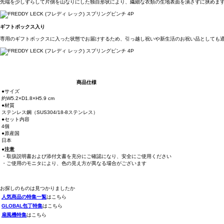
先端を少しずらして片側を山なりにした独自形状により、繊細な衣類の生地表面を潰さずに挟めま
ギフトボックス入り
専用のギフトボックスに入った状態でお届けするため、引っ越し祝いや新生活のお祝い品としても
商品仕様
●サイズ
約W5.2×D1.8×H5.9 cm
●材質
ステンレス鋼（SUS304/18-8ステンレス）
●セット内容
4個
●原産国
日本
●注意
・取扱説明書および添付文書を充分にご確認になり、安全にご使用ください
・ご使用のモニタにより、色の見え方が異なる場合がございます
お探しのものは見つかりましたか
人気商品の特集一覧
はこちら
GLOBAL包丁特集
はこちら
扇風機特集
はこちら