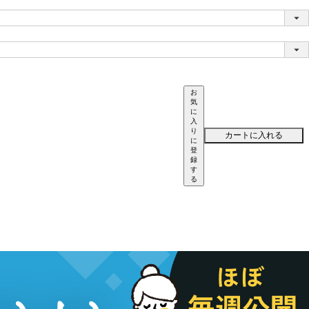
お
気
に
入
り
カートに入れる
に
登
録
す
る