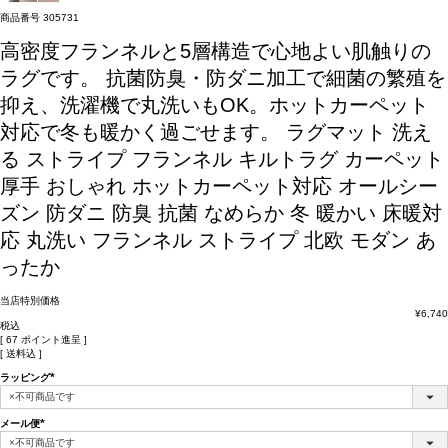
商品番号
305731
高密度フランネルと5層構造で心地よい肌触りの
ラグです。 抗菌防臭・防ダニ加工で細菌の繁殖を
抑え、洗濯機で丸洗いもOK。ホットカーペット
対応で冬も暖かく過ごせます。
ラグマット 洗え
る ストライプ フランネル キルトラグ カーペット
厚手 おしゃれ ホットカーペット対応 オールシー
ズン 防ダニ 防臭 抗菌 なめらか 冬 暖かい 床暖対
応 丸洗い フランネル ストライプ 北欧 モダン あ
ったか
当店特別価格
¥
6,740
税込
[
67
ポイント進呈 ]
送料込
ラッピング
(必
須)
メール便
(必