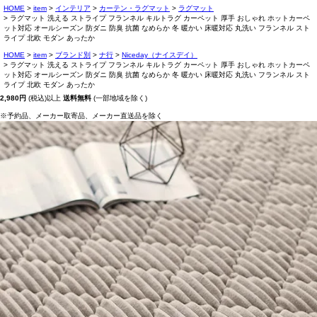
HOME
item
インテリア
カーテン・ラグマット
ラグマット
ラグマット 洗える ストライプ フランネル キルトラグ カーペット 厚手 おしゃれ ホットカーペ
ット対応 オールシーズン 防ダニ 防臭 抗菌 なめらか 冬 暖かい 床暖対応 丸洗い フランネル スト
ライプ 北欧 モダン あったか
HOME
item
ブランド別
ナ行
Niceday（ナイスデイ）
ラグマット 洗える ストライプ フランネル キルトラグ カーペット 厚手 おしゃれ ホットカーペ
ット対応 オールシーズン 防ダニ 防臭 抗菌 なめらか 冬 暖かい 床暖対応 丸洗い フランネル スト
ライプ 北欧 モダン あったか
2,980円
(税込)以上
送料無料
(一部地域を除く)
※予約品、メーカー取寄品、メーカー直送品を除く