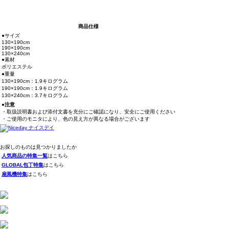
商品仕様
●サイズ
130×190cm
190×190cm
130×240cm
●素材
ポリエステル
●重量
130×190cm：1.9キログラム
190×190cm：1.9キログラム
130×240cm：3.7キログラム
●注意
・取扱説明書および添付文書を充分にご確認になり、安全にご使用ください
・ご使用のモニタにより、色の見え方が異なる場合がございます
お探しのものは見つかりましたか
人気商品の特集一覧
はこちら
GLOBAL包丁特集
はこちら
扇風機特集
はこちら