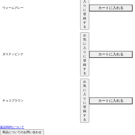
入
り
カートに入れる
ウォームグレー
に
登
録
す
る
お
気
に
入
り
カートに入れる
ダスティピンク
に
登
録
す
る
お
気
に
入
り
カートに入れる
チョコブラウン
に
登
録
す
る
返品特約について
商品についてのお問い合わせ