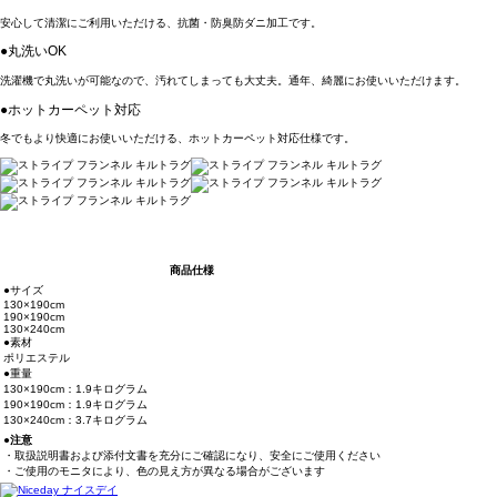
安心して清潔にご利用いただける、抗菌・防臭防ダニ加工です。
●丸洗いOK
洗濯機で丸洗いが可能なので、汚れてしまっても大丈夫。通年、綺麗にお使いいただけます。
●ホットカーペット対応
冬でもより快適にお使いいただける、ホットカーペット対応仕様です。
商品仕様
●サイズ
130×190cm
190×190cm
130×240cm
●素材
ポリエステル
●重量
130×190cm：1.9キログラム
190×190cm：1.9キログラム
130×240cm：3.7キログラム
●注意
・取扱説明書および添付文書を充分にご確認になり、安全にご使用ください
・ご使用のモニタにより、色の見え方が異なる場合がございます