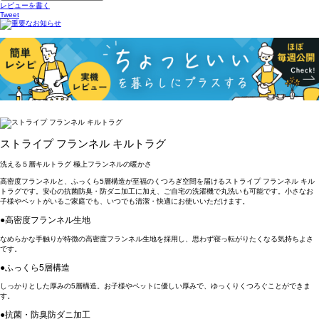
レビューを書く
Tweet
ストライプ フランネル キルトラグ
洗える５層キルトラグ 極上フランネルの暖かさ
高密度フランネルと、ふっくら5層構造が至福のくつろぎ空間を届けるストライプ フランネル キル
トラグです。安心の抗菌防臭・防ダニ加工に加え、ご自宅の洗濯機で丸洗いも可能です。小さなお
子様やペットがいるご家庭でも、いつでも清潔・快適にお使いいただけます。
●高密度フランネル生地
なめらかな手触りが特徴の高密度フランネル生地を採用し、思わず寝っ転がりたくなる気持ちよさ
です。
●ふっくら5層構造
しっかりとした厚みの5層構造。お子様やペットに優しい厚みで、ゆっくりくつろぐことができま
す。
●抗菌・防臭防ダニ加工