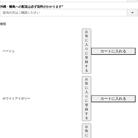
須)
沖縄・離島への配送は必ず送料がかかります
(必
須)
種類
お
気
に
入
り
カートに入れる
ベージュ
に
登
録
す
る
お
気
に
入
り
カートに入れる
ホワイトアイボリー
に
登
録
す
る
お
気
に