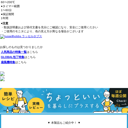
60〜200℃
●タイマー範囲
1〜60分
●保証期間
1年間
●注意
・取扱説明書および添付文書を充分にご確認になり、安全にご使用ください
・ご使用のモニタにより、色の見え方が異なる場合がございます
お探しのものは見つかりましたか
人気商品の特集一覧
はこちら
GLOBAL包丁特集
はこちら
扇風機特集
はこちら
▼ 本製品もご紹介中！ ▼