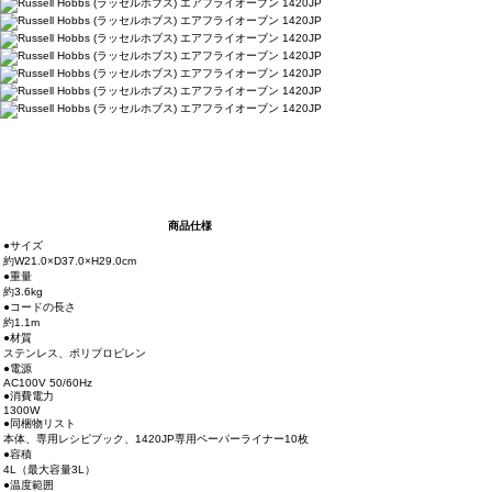
商品仕様
●サイズ
約W21.0×D37.0×H29.0cm
●重量
約3.6kg
●コードの長さ
約1.1m
●材質
ステンレス、ポリプロピレン
●電源
AC100V 50/60Hz
●消費電力
1300W
●同梱物リスト
本体、専用レシピブック、1420JP専用ペーパーライナー10枚
●容積
4L（最大容量3L）
●温度範囲