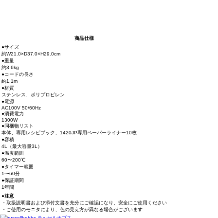
商品仕様
●サイズ
約W21.0×D37.0×H29.0cm
●重量
約3.6kg
●コードの長さ
約1.1m
●材質
ステンレス、ポリプロピレン
●電源
AC100V 50/60Hz
●消費電力
1300W
●同梱物リスト
本体、専用レシピブック、1420JP専用ペーパーライナー10枚
●容積
4L（最大容量3L）
●温度範囲
60〜200℃
●タイマー範囲
1〜60分
●保証期間
1年間
●注意
・取扱説明書および添付文書を充分にご確認になり、安全にご使用ください
・ご使用のモニタにより、色の見え方が異なる場合がございます