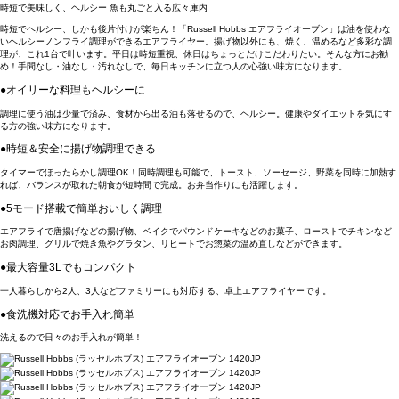
時短で美味しく、ヘルシー 魚も丸ごと入る広々庫内
時短でヘルシー、しかも後片付けが楽ちん！「Russell Hobbs エアフライオーブン」は油を使わな
いヘルシーノンフライ調理ができるエアフライヤー。揚げ物以外にも、焼く、温めるなど多彩な調
理が、これ1台で叶います。平日は時短重視、休日はちょっとだけこだわりたい。そんな方にお勧
め！手間なし・油なし・汚れなしで、毎日キッチンに立つ人の心強い味方になります。
●オイリーな料理もヘルシーに
調理に使う油は少量で済み、食材から出る油も落せるので、ヘルシー。健康やダイエットを気にす
る方の強い味方になります。
●時短＆安全に揚げ物調理できる
タイマーでほったらかし調理OK！同時調理も可能で、トースト、ソーセージ、野菜を同時に加熱す
れば、バランスが取れた朝食が短時間で完成。お弁当作りにも活躍します。
●5モード搭載で簡単おいしく調理
エアフライで唐揚げなどの揚げ物、ベイクでパウンドケーキなどのお菓子、ローストでチキンなど
お肉調理、グリルで焼き魚やグラタン、リヒートでお惣菜の温め直しなどができます。
●最大容量3Lでもコンパクト
一人暮らしから2人、3人などファミリーにも対応する、卓上エアフライヤーです。
●食洗機対応でお手入れ簡単
洗えるので日々のお手入れが簡単！