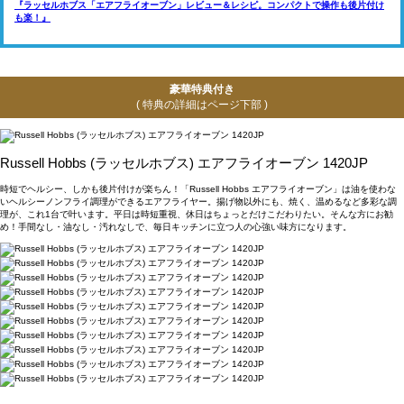
『ラッセルホブス「エアフライオーブン」レビュー＆レシピ。コンパクトで操作も後片付け
も楽！』
豪華特典付き
( 特典の詳細はページ下部 )
Russell Hobbs (ラッセルホブス) エアフライオーブン 1420JP
時短でヘルシー、しかも後片付けが楽ちん！「Russell Hobbs エアフライオーブン」は油を使わな
いヘルシーノンフライ調理ができるエアフライヤー。揚げ物以外にも、焼く、温めるなど多彩な調
理が、これ1台で叶います。平日は時短重視、休日はちょっとだけこだわりたい。そんな方にお勧
め！手間なし・油なし・汚れなしで、毎日キッチンに立つ人の心強い味方になります。