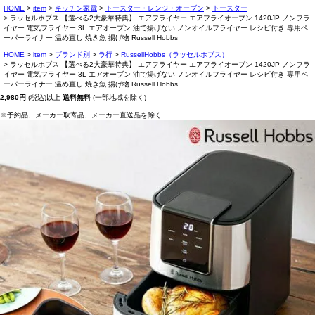
HOME
item
キッチン家電
トースター・レンジ・オーブン
トースター
ラッセルホブス 【選べる2大豪華特典】 エアフライヤー エアフライオーブン 1420JP ノンフラ
イヤー 電気フライヤー 3L エアオーブン 油で揚げない ノンオイルフライヤー レシピ付き 専用ペ
ーパーライナー 温め直し 焼き魚 揚げ物 Russell Hobbs
HOME
item
ブランド別
ラ行
RussellHobbs（ラッセルホブス）
ラッセルホブス 【選べる2大豪華特典】 エアフライヤー エアフライオーブン 1420JP ノンフラ
イヤー 電気フライヤー 3L エアオーブン 油で揚げない ノンオイルフライヤー レシピ付き 専用ペ
ーパーライナー 温め直し 焼き魚 揚げ物 Russell Hobbs
2,980円
(税込)以上
送料無料
(一部地域を除く)
※予約品、メーカー取寄品、メーカー直送品を除く