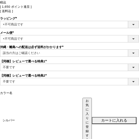
税込
[
1,650
ポイント進呈 ]
送料込
ラッピング
(必
須)
メール便
(必
須)
沖縄・離島への配送は必ず送料がかかります
(必
須)
【同梱】レビューで選べる特典1
(必
須)
【同梱】レビューで選べる特典2
(必
須)
カラー名
お
気
に
入
り
カートに入れる
シルバー
に
登
録
す