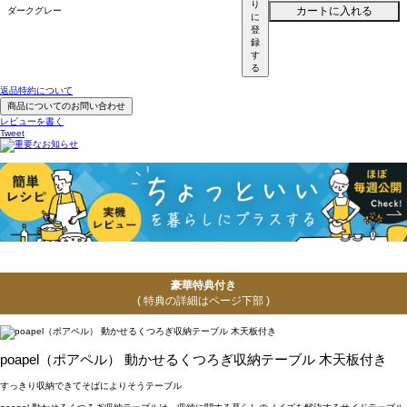
り
カートに入れる
ダークグレー
に
登
録
す
る
返品特約について
商品についてのお問い合わせ
レビューを書く
Tweet
豪華特典付き
( 特典の詳細はページ下部 )
poapel（ポアペル） 動かせるくつろぎ収納テーブル 木天板付き
すっきり収納できてそばによりそうテーブル