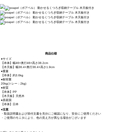
商品仕様
●サイズ
【本体】幅46×奥行46×高さ38.2cm
【木天板】幅36.4×奥行36.4×高さ1.9cm
●重量
【本体】約3.6kg
●耐荷重
20kg(トレー：2kg)
●材質
【本体】PP
【木天板】天然木
●原産国
【本体】日本
●注意
・取扱説明書および添付文書を充分にご確認になり、安全にご使用ください
・ご使用のモニタにより、色の見え方が異なる場合がございます