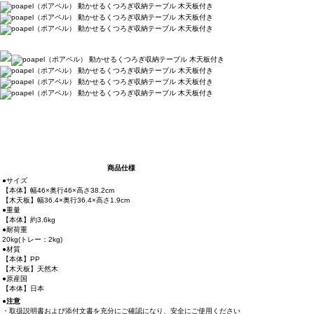
商品仕様
●サイズ
【本体】幅46×奥行46×高さ38.2cm
【木天板】幅36.4×奥行36.4×高さ1.9cm
●重量
【本体】約3.6kg
●耐荷重
20kg(トレー：2kg)
●材質
【本体】PP
【木天板】天然木
●原産国
【本体】日本
●注意
・取扱説明書および添付文書を充分にご確認になり、安全にご使用ください