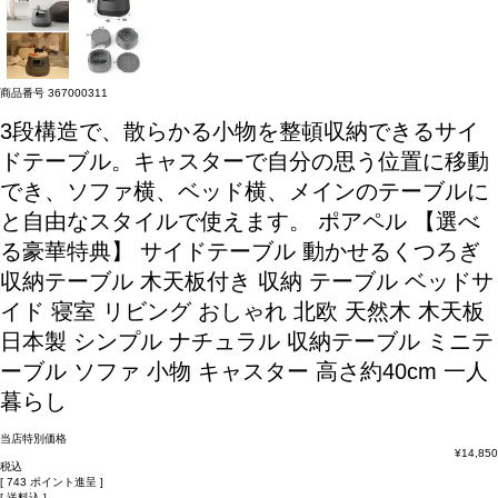
商品番号
367000311
3段構造で、散らかる小物を整頓収納できるサイ
ドテーブル。キャスターで自分の思う位置に移動
でき、ソファ横、ベッド横、メインのテーブルに
と自由なスタイルで使えます。
ポアペル 【選べ
る豪華特典】 サイドテーブル 動かせるくつろぎ
収納テーブル 木天板付き 収納 テーブル ベッドサ
イド 寝室 リビング おしゃれ 北欧 天然木 木天板
日本製 シンプル ナチュラル 収納テーブル ミニテ
ーブル ソファ 小物 キャスター 高さ約40cm 一人
暮らし
当店特別価格
¥
14,850
税込
[
743
ポイント進呈 ]
送料込