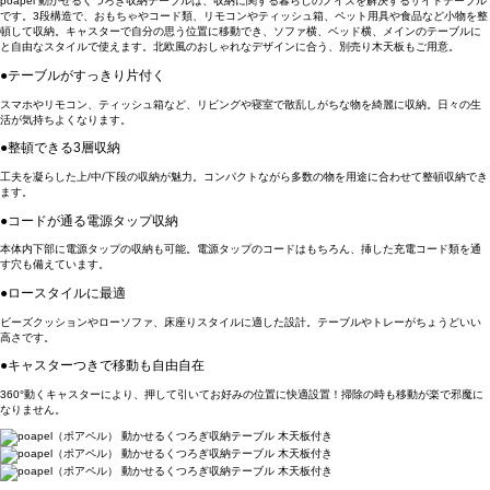
poapel 動かせるくつろぎ収納テーブルは、収納に関する暮らしのノイズを解決するサイドテーブル
です。3段構造で、おもちゃやコード類、リモコンやティッシュ箱、ペット用具や食品など小物を整
頓して収納。キャスターで自分の思う位置に移動でき、ソファ横、ベッド横、メインのテーブルに
と自由なスタイルで使えます。北欧風のおしゃれなデザインに合う、別売り木天板もご用意。
●テーブルがすっきり片付く
スマホやリモコン、ティッシュ箱など、リビングや寝室で散乱しがちな物を綺麗に収納。日々の生
活が気持ちよくなります。
●整頓できる3層収納
工夫を凝らした上/中/下段の収納が魅力。コンパクトながら多数の物を用途に合わせて整頓収納でき
ます。
●コードが通る電源タップ収納
本体内下部に電源タップの収納も可能。電源タップのコードはもちろん、挿した充電コード類を通
す穴も備えています。
●ロースタイルに最適
ビーズクッションやローソファ、床座りスタイルに適した設計。テーブルやトレーがちょうどいい
高さです。
●キャスターつきで移動も自由自在
360°動くキャスターにより、押して引いてお好みの位置に快適設置！掃除の時も移動が楽で邪魔に
なりません。