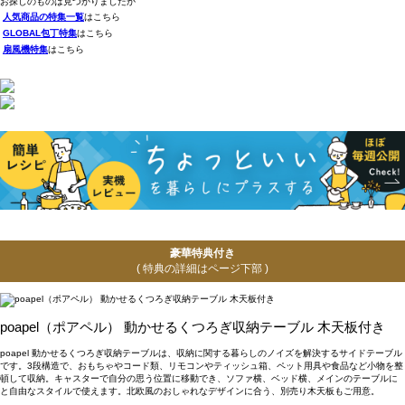
お探しのものは見つかりましたか
人気商品の特集一覧
はこちら
GLOBAL包丁特集
はこちら
扇風機特集
はこちら
豪華特典付き
( 特典の詳細はページ下部 )
poapel（ポアペル） 動かせるくつろぎ収納テーブル 木天板付き
poapel 動かせるくつろぎ収納テーブルは、収納に関する暮らしのノイズを解決するサイドテーブル
です。3段構造で、おもちゃやコード類、リモコンやティッシュ箱、ペット用具や食品など小物を整
頓して収納。キャスターで自分の思う位置に移動でき、ソファ横、ベッド横、メインのテーブルに
と自由なスタイルで使えます。北欧風のおしゃれなデザインに合う、別売り木天板もご用意。