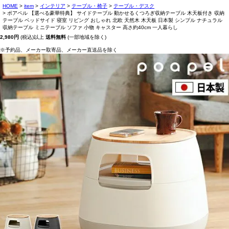
HOME
item
インテリア
テーブル・椅子
テーブル・デスク
ポアペル 【選べる豪華特典】 サイドテーブル 動かせるくつろぎ収納テーブル 木天板付き 収納
テーブル ベッドサイド 寝室 リビング おしゃれ 北欧 天然木 木天板 日本製 シンプル ナチュラル
収納テーブル ミニテーブル ソファ 小物 キャスター 高さ約40cm 一人暮らし
2,980円
(税込)以上
送料無料
(一部地域を除く)
※予約品、メーカー取寄品、メーカー直送品を除く