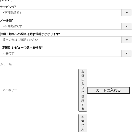
ラッピング
(必
須)
メール便
(必
須)
沖縄・離島への配送は必ず送料がかかります
(必
須)
【同梱】レビューで選べる特典
(必
須)
カラー名
お
気
に
入
り
カートに入れる
アイボリー
に
登
録
す
る
お
気
に
入