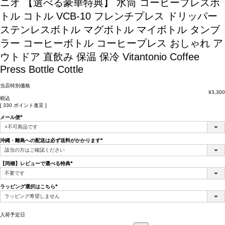
ニオ 【選べる豪華特典】 水筒 コーヒープレスボ
トル コトル VCB-10 フレンチプレス ドリッパー
ステンレスボトル マグボトル マイボトル タンブ
ラー コーヒーボトル コーヒープレス おしゃれ ア
ウトドア 直飲み 保温 保冷 Vitantonio Coffee
Press Bottle Cottle
当店特別価格
¥
3,300
税込
[
330
ポイント進呈 ]
メール便
(必
須)
沖縄・離島への配送は必ず送料がかかります
(必
須)
【同梱】レビューで選べる特典
(必
須)
ラッピング選択はこちら
(必
須)
入荷予定日