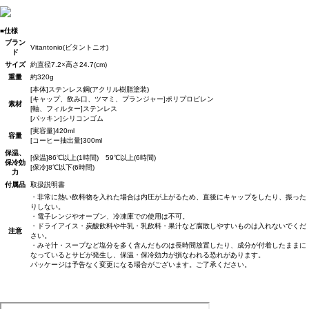
■仕様
ブラン
Vitantonio(ビタントニオ)
ド
サイズ
約直径7.2×高さ24.7(cm)
重量
約320g
[本体]ステンレス鋼(アクリル樹脂塗装)
[キャップ、飲み口、ツマミ、プランジャー]ポリプロピレン
素材
[軸、フィルター]ステンレス
[パッキン]シリコンゴム
[実容量]420ml
容量
[コーヒー抽出量]300ml
保温、
[保温]86℃以上(1時間) 59℃以上(6時間)
保冷効
[保冷]8℃以下(6時間)
力
付属品
取扱説明書
・非常に熱い飲料物を入れた場合は内圧が上がるため、直後にキャップをしたり、振った
りしない。
・電子レンジやオーブン、冷凍庫での使用は不可。
・ドライアイス・炭酸飲料や牛乳・乳飲料・果汁など腐敗しやすいものは入れないでくだ
注意
さい。
・みそ汁・スープなど塩分を多く含んだものは長時間放置したり、成分が付着したままに
なっているとサビが発生し、保温・保冷効力が損なわれる恐れがあります。
パッケージは予告なく変更になる場合がございます。ご了承ください。