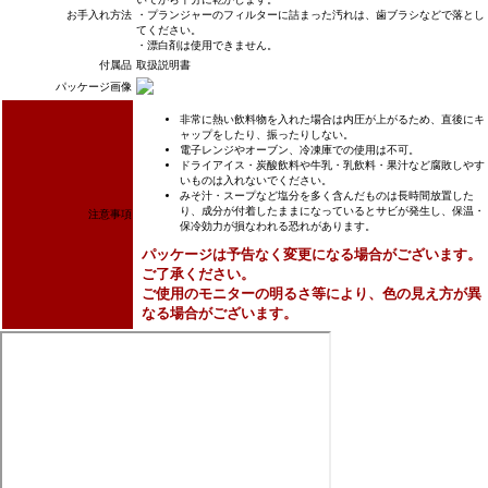
お手入れ方法
・プランジャーのフィルターに詰まった汚れは、歯ブラシなどで落とし
てください。
・漂白剤は使用できません。
付属品
取扱説明書
パッケージ画像
非常に熱い飲料物を入れた場合は内圧が上がるため、直後にキ
ャップをしたり、振ったりしない。
電子レンジやオーブン、冷凍庫での使用は不可。
ドライアイス・炭酸飲料や牛乳・乳飲料・果汁など腐敗しやす
いものは入れないでください。
みそ汁・スープなど塩分を多く含んだものは長時間放置した
り、成分が付着したままになっているとサビが発生し、保温・
注意事項
保冷効力が損なわれる恐れがあります。
パッケージは予告なく変更になる場合がございます。
ご了承ください。
ご使用のモニターの明るさ等により、色の見え方が異
なる場合がございます。