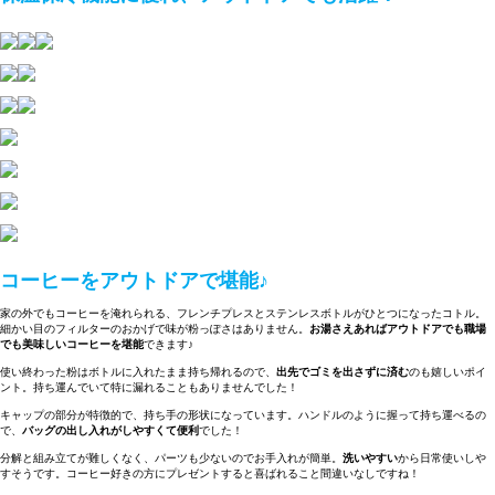
コーヒーをアウトドアで堪能♪
家の外でもコーヒーを淹れられる、フレンチプレスとステンレスボトルがひとつになったコトル。
細かい目のフィルターのおかげで味が粉っぽさはありません。
お湯さえあればアウトドアでも職場
でも美味しいコーヒーを堪能
できます♪
使い終わった粉はボトルに入れたまま持ち帰れるので、
出先でゴミを出さずに済む
のも嬉しいポイ
ント。持ち運んでいて特に漏れることもありませんでした！
キャップの部分が特徴的で、持ち手の形状になっています。ハンドルのように握って持ち運べるの
で、
バッグの出し入れがしやすくて便利
でした！
分解と組み立てが難しくなく、パーツも少ないのでお手入れが簡単。
洗いやすい
から日常使いしや
すそうです。コーヒー好きの方にプレゼントすると喜ばれること間違いなしですね！