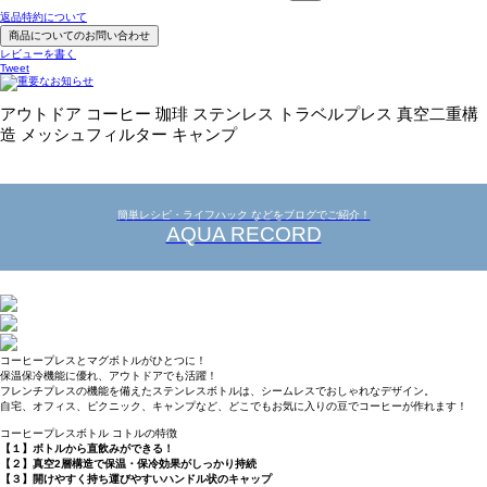
返品特約について
商品についてのお問い合わせ
レビューを書く
Tweet
アウトドア コーヒー 珈琲 ステンレス トラベルプレス 真空二重構
造 メッシュフィルター キャンプ
簡単レシピ・ライフハック などをブログでご紹介！
AQUA RECORD
コーヒープレスとマグボトルがひとつに！
保温保冷機能に優れ、アウトドアでも活躍！
フレンチプレスの機能を備えたステンレスボトルは、シームレスでおしゃれなデザイン。
自宅、オフィス、ピクニック、キャンプなど、どこでもお気に入りの豆でコーヒーが作れます！
コーヒープレスボトル コトルの特徴
【１】ボトルから直飲みができる！
【２】真空2層構造で保温・保冷効果がしっかり持続
【３】開けやすく持ち運びやすいハンドル状のキャップ