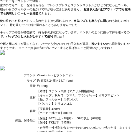
コーヒーをアウトドアで堪能♪
家の外でもコーヒーを淹れられる、フレンチプレスとステンレスボトルがひとつになったコトル。
細かい目のフィルターのおかげで味が粉っぽさはありません。
お湯さえあればアウトドアでも職場
でも美味しいコーヒーを堪能
できます♪
使い終わった粉はボトルに入れたまま持ち帰れるので、
出先でゴミを出さずに済む
のも嬉しいポイ
ント。 持ち運んでいて特に漏れることもありませんでした！
キャップの部分が特徴的で、持ち手の形状になっています。ハンドルのように握って持ち運べるの
で、
バッグの出し入れがしやすくて便利
でした！
分解と組み立てが難しくなく、パーツも少ないのでお手入れが簡単。
洗いやすい
から日常使いしや
すそうです。 コーヒー好きの方にプレゼントすると喜ばれること間違いなしですね！
ブランド
Vitantonio（ビタントニオ）
サイズ
約 直径7.2×高さ24.7（cm）
重量
約 320g
【本体】ステンレス鋼（アクリル樹脂塗装）
【キャップ、飲み口、ツマミ、プランジャー】ポリプロピレン
素材
【軸、フィルター】ステンレス
【パッキン】シリコンゴム
【実容量】420ml
容量
【コーヒー抽出量】300ml
【保温】86℃以上（1時間） 59℃以上（6時間）
保温、保冷効力
【保冷】8℃以下（6時間）
・台所用中性洗剤を含ませたやわらかいスポンジで洗った後、よくすす
いでから十分に乾かします。