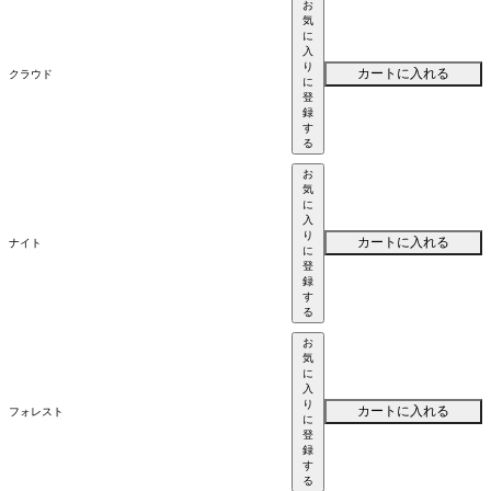
お
気
に
入
り
カートに入れる
クラウド
に
登
録
す
る
お
気
に
入
り
カートに入れる
ナイト
に
登
録
す
る
お
気
に
入
り
カートに入れる
フォレスト
に
登
録
す
る