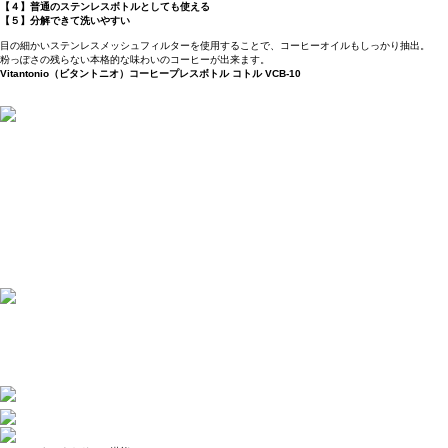
【４】普通のステンレスボトルとしても使える
【５】分解できて洗いやすい
目の細かいステンレスメッシュフィルターを使用することで、コーヒーオイルもしっかり抽出。
粉っぽさの残らない本格的な味わいのコーヒーが出来ます。
Vitantonio（ビタントニオ）コーヒープレスボトル コトル VCB-10