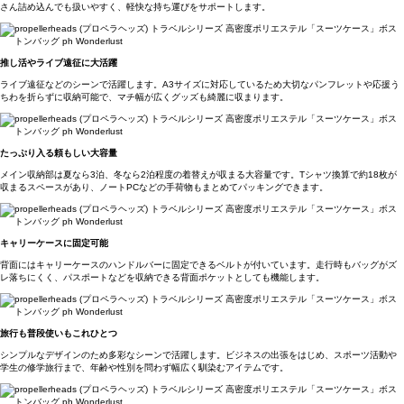
さん詰め込んでも扱いやすく、軽快な持ち運びをサポートします。
推し活やライブ遠征に大活躍
ライブ遠征などのシーンで活躍します。A3サイズに対応しているため大切なパンフレットや応援う
ちわを折らずに収納可能で、マチ幅が広くグッズも綺麗に収まります。
たっぷり入る頼もしい大容量
メイン収納部は夏なら3泊、冬なら2泊程度の着替えが収まる大容量です。Tシャツ換算で約18枚が
収まるスペースがあり、ノートPCなどの手荷物もまとめてパッキングできます。
キャリーケースに固定可能
背面にはキャリーケースのハンドルバーに固定できるベルトが付いています。走行時もバッグがズ
レ落ちにくく、パスポートなどを収納できる背面ポケットとしても機能します。
旅行も普段使いもこれひとつ
シンプルなデザインのため多彩なシーンで活躍します。ビジネスの出張をはじめ、スポーツ活動や
学生の修学旅行まで、年齢や性別を問わず幅広く馴染むアイテムです。