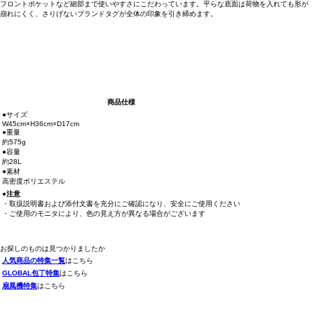
フロントポケットなど細部まで使いやすさにこだわっています。平らな底面は荷物を入れても形が
崩れにくく、さりげないブランドタグが全体の印象を引き締めます。
商品仕様
●サイズ
W45cm×H36cm×D17cm
●重量
約575g
●容量
約28L
●素材
高密度ポリエステル
●注意
・取扱説明書および添付文書を充分にご確認になり、安全にご使用ください
・ご使用のモニタにより、色の見え方が異なる場合がございます
お探しのものは見つかりましたか
人気商品の特集一覧
はこちら
GLOBAL包丁特集
はこちら
扇風機特集
はこちら