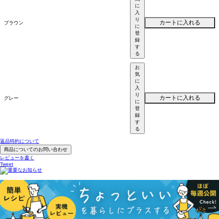
に
入
り
カートに入れる
ブラウン
に
登
録
す
る
お
気
に
入
り
カートに入れる
グレー
に
登
録
す
る
返品特約について
商品についてのお問い合わせ
レビューを書く
Tweet