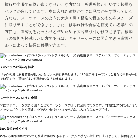
旅行や出張で荷物が多くなりがちな方には、整理整頓がしやすく軽量な
バッグが適しています。奥に入れた荷物がすぐに見つからず困っている
方なら、スーツケースのように大きく開く構造で目的のものをスムーズ
に取り出すことができます。また、修学旅行や合宿を控えている学生の
方にも、着替えをたっぷりと詰め込める大容量設計が役立ちます。移動
時の負担を軽減したい方であれば、キャリーケースに固定できる背面ベ
ルトによって快適に移動できます。
そのバッグの悩みを解決
バッグの奥にある荷物が見つからない不満を解消します。180度フルオープンになるため中身が一目
で確認でき、荷物が多い移動時の負担を軽減します。
スーツケースのように全開
背面ファスナーを大きく開くことでスーツケースのように全開にできます。内側には2つに分かれた
メッシュポケットを備え、小物の仕分けや正面からの出し入れもスムーズです。
旅の負担を軽くする
2泊から3泊程度の旅行でも快適に移動できるよう、負担の少ない設計に仕上げました。荷物をたく