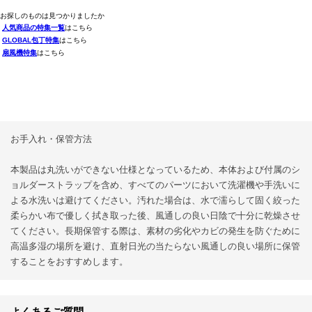
お探しのものは見つかりましたか
人気商品の特集一覧
はこちら
GLOBAL包丁特集
はこちら
扇風機特集
はこちら
お手入れ・保管方法
本製品は丸洗いができない仕様となっているため、本体および付属のシ
ョルダーストラップを含め、すべてのパーツにおいて洗濯機や手洗いに
よる水洗いは避けてください。汚れた場合は、水で濡らして固く絞った
柔らかい布で優しく拭き取った後、風通しの良い日陰で十分に乾燥させ
てください。長期保管する際は、素材の劣化やカビの発生を防ぐために
高温多湿の場所を避け、直射日光の当たらない風通しの良い場所に保管
することをおすすめします。
よくあるご質問