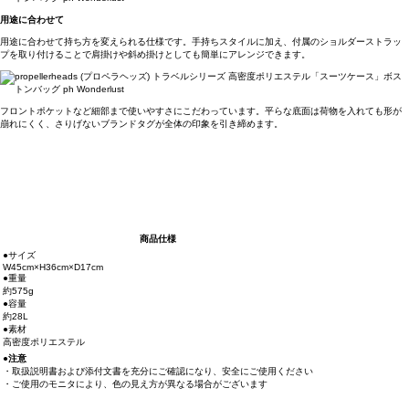
用途に合わせて
用途に合わせて持ち方を変えられる仕様です。手持ちスタイルに加え、付属のショルダーストラッ
プを取り付けることで肩掛けや斜め掛けとしても簡単にアレンジできます。
フロントポケットなど細部まで使いやすさにこだわっています。平らな底面は荷物を入れても形が
崩れにくく、さりげないブランドタグが全体の印象を引き締めます。
商品仕様
●サイズ
W45cm×H36cm×D17cm
●重量
約575g
●容量
約28L
●素材
高密度ポリエステル
●注意
・取扱説明書および添付文書を充分にご確認になり、安全にご使用ください
・ご使用のモニタにより、色の見え方が異なる場合がございます