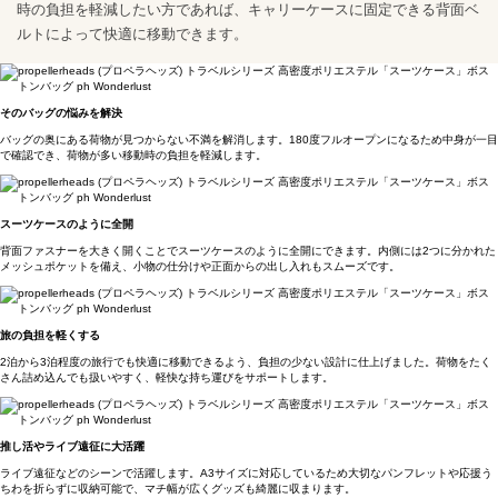
時の負担を軽減したい方であれば、キャリーケースに固定できる背面ベ
ルトによって快適に移動できます。
そのバッグの悩みを解決
バッグの奥にある荷物が見つからない不満を解消します。180度フルオープンになるため中身が一目
で確認でき、荷物が多い移動時の負担を軽減します。
スーツケースのように全開
背面ファスナーを大きく開くことでスーツケースのように全開にできます。内側には2つに分かれた
メッシュポケットを備え、小物の仕分けや正面からの出し入れもスムーズです。
旅の負担を軽くする
2泊から3泊程度の旅行でも快適に移動できるよう、負担の少ない設計に仕上げました。荷物をたく
さん詰め込んでも扱いやすく、軽快な持ち運びをサポートします。
推し活やライブ遠征に大活躍
ライブ遠征などのシーンで活躍します。A3サイズに対応しているため大切なパンフレットや応援う
ちわを折らずに収納可能で、マチ幅が広くグッズも綺麗に収まります。