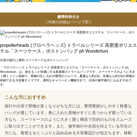
豪華特典付き
( 特典の詳細はページ下部 )
propellerheads (プロペラヘッズ) トラベルシリーズ 高密度ポリエス
テル「スーツケース」ボストンバッグ ph Wonderlust
出張や旅行に便利 スーツケースなボストンバッグ
「プロペラヘッズ トラベルシリーズ 高密度ポリエステル「スーツケース」ボストンバッグ ph
Wonderlust」は、旅をもっと快適にする新感覚のトラベルバッグです。スーツケースのように大き
く開くメイン収納で、荷物の出し入れや整理がスムーズ。夏服なら約3泊、冬服なら約2泊の荷物が
収納できる大容量サイズです。便利なキャリーオン機能付きで、出張や修学旅行にもおすすめで
す。
こんな方におすすめ
旅行や出張で荷物が多くなりがちな方には、整理整頓がしやすく軽量な
バッグが適しています。奥に入れた荷物がすぐに見つからず困っている
方なら、スーツケースのように大きく開く構造で目的のものをスムーズ
に取り出すことができます。また、修学旅行や合宿を控えている学生の
方にも、着替えをたっぷりと詰め込める大容量設計が役立ちます。移動