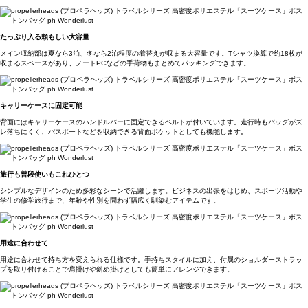
たっぷり入る頼もしい大容量
メイン収納部は夏なら3泊、冬なら2泊程度の着替えが収まる大容量です。Tシャツ換算で約18枚が
収まるスペースがあり、ノートPCなどの手荷物もまとめてパッキングできます。
キャリーケースに固定可能
背面にはキャリーケースのハンドルバーに固定できるベルトが付いています。走行時もバッグがズ
レ落ちにくく、パスポートなどを収納できる背面ポケットとしても機能します。
旅行も普段使いもこれひとつ
シンプルなデザインのため多彩なシーンで活躍します。ビジネスの出張をはじめ、スポーツ活動や
学生の修学旅行まで、年齢や性別を問わず幅広く馴染むアイテムです。
用途に合わせて
用途に合わせて持ち方を変えられる仕様です。手持ちスタイルに加え、付属のショルダーストラッ
プを取り付けることで肩掛けや斜め掛けとしても簡単にアレンジできます。