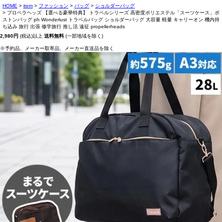
HOME
item
ファッション
バッグ
ショルダーバッグ
プロペラヘッズ 【選べる豪華特典】 トラベルシリーズ 高密度ポリエステル「スーツケース」ボ
ストンバッグ ph Wonderlust トラベルバッグ ショルダーバッグ 大容量 軽量 キャリーオン 機内持
ち込み 旅行 出張 修学旅行 推し活 遠征 propellerheads
2,980円
(税込)以上
送料無料
(一部地域を除く)
※予約品、メーカー取寄品、メーカー直送品を除く