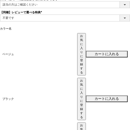
(必
須)
【同梱】レビューで選べる特典
(必
須)
カラー名
お
気
に
入
り
カートに入れる
ベージュ
に
登
録
す
る
お
気
に
入
り
カートに入れる
ブラック
に
登
録
す
る
お
気