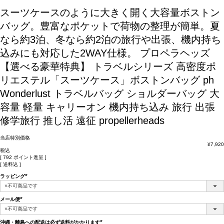
スーツケースのように大きく開く大容量ボストン
バッグ。豊富なポケットで荷物の整理が簡単。夏
なら約3泊、冬なら約2泊の旅行や出張、機内持ち
込みにも対応した2WAY仕様。
プロペラヘッズ
【選べる豪華特典】 トラベルシリーズ 高密度ポ
リエステル「スーツケース」ボストンバッグ ph
Wonderlust トラベルバッグ ショルダーバッグ 大
容量 軽量 キャリーオン 機内持ち込み 旅行 出張
修学旅行 推し活 遠征 propellerheads
当店特別価格
¥
7,920
税込
[
792
ポイント進呈 ]
送料込
ラッピング
(必
須)
メール便
(必
須)
沖縄・離島への配送は必ず送料がかかります