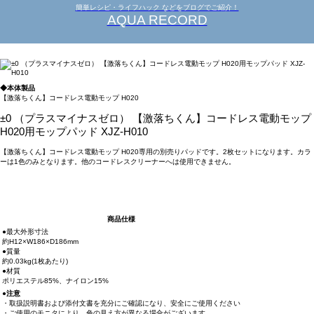
簡単レシピ・ライフハック などをブログでご紹介！
AQUA RECORD
◆本体製品
【激落ちくん】コードレス電動モップ H020
±0 （プラスマイナスゼロ） 【激落ちくん】コードレス電動モップ
H020用モップパッド XJZ-H010
【激落ちくん】コードレス電動モップ H020専用の別売りパッドです。2枚セットになります。カラ
ーは1色のみとなります。他のコードレスクリーナーへは使用できません。
商品仕様
●最大外形寸法
約H12×W186×D186mm
●質量
約0.03kg(1枚あたり)
●材質
ポリエステル85%、ナイロン15%
●注意
・取扱説明書および添付文書を充分にご確認になり、安全にご使用ください
・ご使用のモニタにより、色の見え方が異なる場合がございます