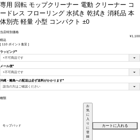
専用 回転 モップクリーナー 電動 クリーナー コ
ードレス フローリング 水拭き 乾拭き 消耗品 本
体別売 軽量 小型 コンパクト ±0
当店特別価格
¥
1,100
税込
[
110
ポイント進呈 ]
ラッピング
(必
須)
メール便
(必
須)
沖縄・離島への配送は必ず送料がかかります
(必
須)
種類
お
気
に
入
り
カートに入れる
モップパッド
に
登
録