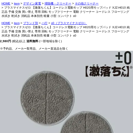
HOME
item
デザイン家電
掃除機・クリーナー
その他クリーナー
プラスマイナスゼロ 【激落ちくん】コードレス電動モップ H020用モップパッド XJZ-H010 純
正品 予備 交換 買い替え 専用 回転 モップクリーナー 電動 クリーナー コードレス フローリング
水拭き 乾拭き 消耗品 本体別売 軽量 小型 コンパクト ±0
HOME
item
ブランド別
ハ行
±0（プラスマイナスゼロ）
プラスマイナスゼロ 【激落ちくん】コードレス電動モップ H020用モップパッド XJZ-H010 純
正品 予備 交換 買い替え 専用 回転 モップクリーナー 電動 クリーナー コードレス フローリング
水拭き 乾拭き 消耗品 本体別売 軽量 小型 コンパクト ±0
2,980円
(税込)以上
送料無料
(一部地域を除く)
※予約品、メーカー取寄品、メーカー直送品を除く