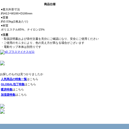
商品仕様
●最大外形寸法
約H12×W186×D186mm
●質量
約0.03kg(1枚あたり)
●材質
ポリエステル85%、ナイロン15%
●注意
・取扱説明書および添付文書を充分にご確認になり、安全にご使用ください
・ご使用のモニタにより、色の見え方が異なる場合がございます
・電動モップ本体は別売りです
お探しのものは見つかりましたか
人気商品の特集一覧
はこちら
GLOBAL包丁特集
はこちら
暖房特集
はこちら
加湿器特集
はこちら