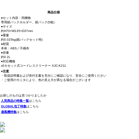
商品仕様
●セット内容・同梱物
専用紙パックホルダー、紙パック(5枚)
●サイズ
約H70×W135×D37mm
●重量
約0.025kg(紙パックセット時)
●材質
本体：ABS／不織布
●容量
約0.2L
●対応機種
±0カセット式コードレスクリーナー XJC-K211
●注意
・取扱説明書および添付文書を充分にご確認になり、安全にご使用ください
・ご使用のモニタにより、色の見え方が異なる場合がございます
お探しのものは見つかりましたか
人気商品の特集一覧
はこちら
GLOBAL包丁特集
はこちら
扇風機特集
はこちら