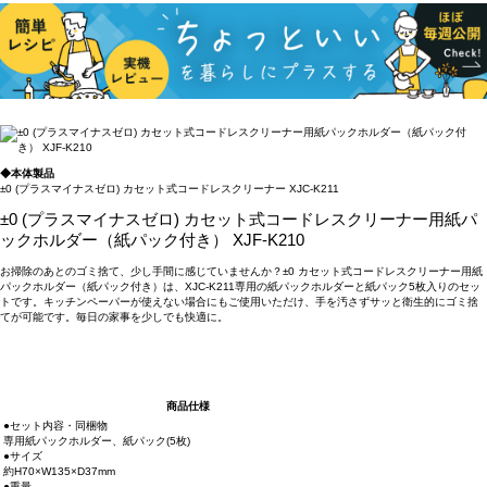
◆本体製品
±0 (プラスマイナスゼロ) カセット式コードレスクリーナー XJC-K211
±0 (プラスマイナスゼロ) カセット式コードレスクリーナー用紙パ
ックホルダー（紙パック付き） XJF-K210
お掃除のあとのゴミ捨て、少し手間に感じていませんか？±0 カセット式コードレスクリーナー用紙
パックホルダー（紙パック付き）は、XJC-K211専用の紙パックホルダーと紙パック5枚入りのセッ
トです。キッチンペーパーが使えない場合にもご使用いただけ、手を汚さずサッと衛生的にゴミ捨
てが可能です。毎日の家事を少しでも快適に。
商品仕様
●セット内容・同梱物
専用紙パックホルダー、紙パック(5枚)
●サイズ
約H70×W135×D37mm
●重量