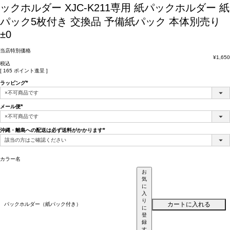
ックホルダー XJC-K211専用 紙パックホルダー 紙
パック5枚付き 交換品 予備紙パック 本体別売り
±0
当店特別価格
¥
1,650
税込
[
165
ポイント進呈 ]
ラッピング
(必
須)
メール便
(必
須)
沖縄・離島への配送は必ず送料がかかります
(必
須)
カラー名
お
気
に
入
り
カートに入れる
パックホルダー（紙パック付き）
に
登
録
す