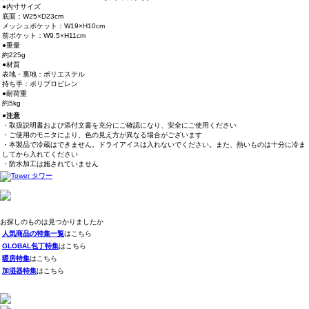
●内寸サイズ
底面：W25×D23cm
メッシュポケット：W19×H10cm
前ポケット：W9.5×H11cm
●重量
約225g
●材質
表地・裏地：ポリエステル
持ち手：ポリプロピレン
●耐荷重
約5kg
●注意
・取扱説明書および添付文書を充分にご確認になり、安全にご使用ください
・ご使用のモニタにより、色の見え方が異なる場合がございます
・本製品で冷蔵はできません。ドライアイスは入れないでください。また、熱いものは十分に冷ま
してから入れてください
・防水加工は施されていません
お探しのものは見つかりましたか
人気商品の特集一覧
はこちら
GLOBAL包丁特集
はこちら
暖房特集
はこちら
加湿器特集
はこちら