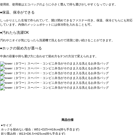
使用前、使用後はエコバッグのように小さく畳んで持ち運びがしやすくなっています。
●保温、保冷ができる
しっかりとした生地で作られていて、開け閉めできるファスナー付き。保温、保冷どちらにも対応
しています。内側のメッシュポケットには保冷剤を入れることも可。
●汚れたら洗濯OK
汚れやニオイが気になったら洗濯機で洗えるので清潔に使い続けることができます。
●ホックの留め方が選べる
中身の容量や持ち運び方に合わせて留め方を3つの方法で変えられます。
商品仕様
●サイズ
ホックを留めない場合：W51×D25×H18cm(持ち手含まず)
折り畳み時：W13×D6.5×H25cm(持ち手含まず)