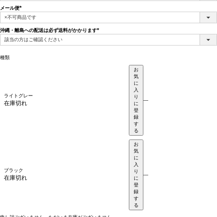
メール便
(必
須)
沖縄・離島への配送は必ず送料がかかります
(必
須)
種類
お
気
に
入
ライトグレー
り
—
在庫切れ
に
登
録
す
る
お
気
に
入
ブラック
り
—
在庫切れ
に
登
録
す
る