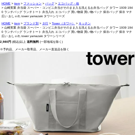
HOME
item
ファッション
バッグ
エコバッグ・他
山崎実業 弁当袋 スーパー・コンビニ弁当がそのまま入る洗えるお弁当バッグ タワー 1939 194
0 ランチバッグ ランチトート 弁当入れ エコバッグ 買い物袋 買い物バック 保冷バッグ 保冷 マチ
広い おしゃれ tower yamazaki タワーシリーズ
HOME
item
ブランド別
タ行
Tower（タワー）
キッチン
山崎実業 弁当袋 スーパー・コンビニ弁当がそのまま入る洗えるお弁当バッグ タワー 1939 194
0 ランチバッグ ランチトート 弁当入れ エコバッグ 買い物袋 買い物バック 保冷バッグ 保冷 マチ
広い おしゃれ tower yamazaki タワーシリーズ
2,980円
(税込)以上
送料無料
(一部地域を除く)
※予約品、メーカー取寄品、メーカー直送品を除く