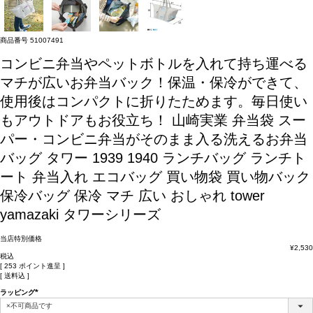
商品番号
51007491
コンビニ弁当やペットボトルを入れて持ち運べる
マチが広いお弁当バック！保温・保冷ができて、
使用後はコンパクトに折りたためます。毎日使い
もアウトドアもお役立ち！
山崎実業 弁当袋 スー
パー・コンビニ弁当がそのまま入る洗えるお弁当
バッグ タワー 1939 1940 ランチバッグ ランチト
ート 弁当入れ エコバッグ 買い物袋 買い物バック
保冷バッグ 保冷 マチ 広い おしゃれ tower
yamazaki タワーシリーズ
当店特別価格
¥
2,530
税込
[
253
ポイント進呈 ]
送料込
ラッピング
(必
須)