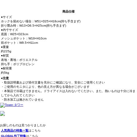
商品仕様
●サイズ
ホックを留めない場合：W51×D25×H18cm(持ち手含まず)
折り畳み時：W13×D6.5×H25cm(持ち手含まず)
●内寸サイズ
底面：W25×D23cm
メッシュポケット：W19×H10cm
前ポケット：W9.5×H11cm
●重量
約225g
●材質
表地・裏地：ポリエステル
持ち手：ポリプロピレン
●耐荷重
約5kg
●注意
・取扱説明書および添付文書を充分にご確認になり、安全にご使用ください
・ご使用のモニタにより、色の見え方が異なる場合がございます
・本製品で冷蔵はできません。ドライアイスは入れないでください。また、熱いものは十分に冷ま
してから入れてください
・防水加工は施されていません
お探しのものは見つかりましたか
人気商品の特集一覧
はこちら
GLOBAL包丁特集
はこちら