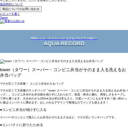
申し訳ございません。ただいま在庫がございません。
返品特約について
商品についてのお問い合わせ
レビューを書く
Tweet
簡単レシピ・ライフハック などをブログでご紹介！
AQUA RECORD
tower（タワー）スーパー・コンビニ弁当がそのまま入る洗えるお
弁当バッグ
マチが広くて大容量！ コンビニ弁当が入るバッグ
マチが広くて大容量のランチバッグ「tower スーパー・コンビニ弁当がそのまま入る洗えるお弁当バ
ッグ」。コンビニ弁当やお弁当箱を傾けずに入れられて、保温・保冷に優れ、美味しさをキープし
て持ち運べます。大きめだから350mL缶が約12本も入り、行楽シーズンにもおすすめ！使い終わっ
た後はコンパクトに畳めます。おしゃれなデザインで無地なのでメンズも使えます！
●コンビニ弁当が傾けずに入る
スーパーやコンビニで購入したお弁当がそのまま入るほど、マチが広いランチバッグです。
●コンパクトに折りたためる