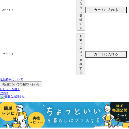
入
り
カートに入れる
ホワイト
に
登
録
す
る
お
気
に
入
り
カートに入れる
ブラック
に
登
録
す
る
返品特約について
商品についてのお問い合わせ
レビューを書く
Tweet