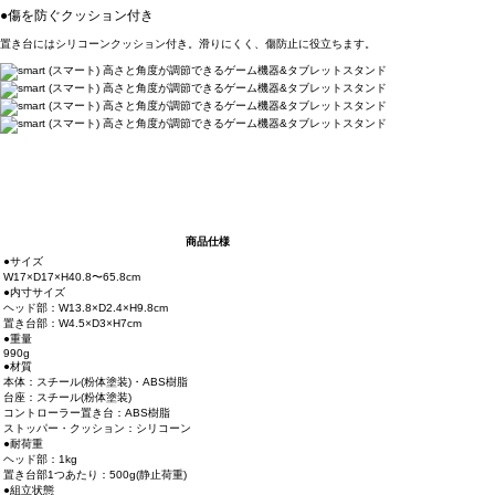
●傷を防ぐクッション付き
置き台にはシリコーンクッション付き。滑りにくく、傷防止に役立ちます。
商品仕様
●サイズ
W17×D17×H40.8〜65.8cm
●内寸サイズ
ヘッド部：W13.8×D2.4×H9.8cm
置き台部：W4.5×D3×H7cm
●重量
990g
●材質
本体：スチール(粉体塗装)・ABS樹脂
台座：スチール(粉体塗装)
コントローラー置き台：ABS樹脂
ストッパー・クッション：シリコーン
●耐荷重
ヘッド部：1kg
置き台部1つあたり：500g(静止荷重)
●組立状態