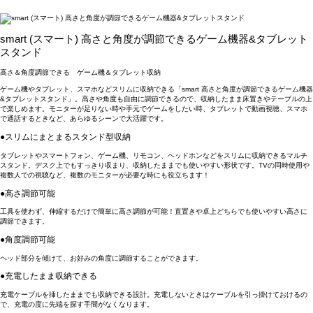
smart (スマート) 高さと角度が調節できるゲーム機器&タブレット
スタンド
高さ＆角度調節できる ゲーム機＆タブレット収納
ゲーム機やタブレット、スマホなどスリムに収納できる「smart 高さと角度が調節できるゲーム機器
&タブレットスタンド」。高さや角度も自由に調節できるので、収納したまま床置きやテーブルの上
で楽しめます。モニターが足りない時や手元でゲームをしたい時、タブレットで動画視聴、スマホ
で通話するときなど、あらゆるシーンで大活躍です。
●スリムにまとまるスタンド型収納
タブレットやスマートフォン、ゲーム機、リモコン、ヘッドホンなどをスリムに収納できるマルチ
スタンド。デスク上でもすっきり収まり、収納したままでも使いやすい形状です。TVの同時使用や
複数人での視聴など、複数のモニターが必要な時にも役立ちます！
●高さ調節可能
工具を使わず、伸縮するだけで簡単に高さ調節が可能！直置きや卓上どちらでも使いやすい高さに
調節できます。
●角度調節可能
ヘッド部分を傾けて、お好みの角度に調節することができます。
●充電したまま収納できる
充電ケーブルを挿したままでも収納できる設計。充電しないときはケーブルを引っ掛けておけるの
で、充電の度に先端を探す手間がなくなります。