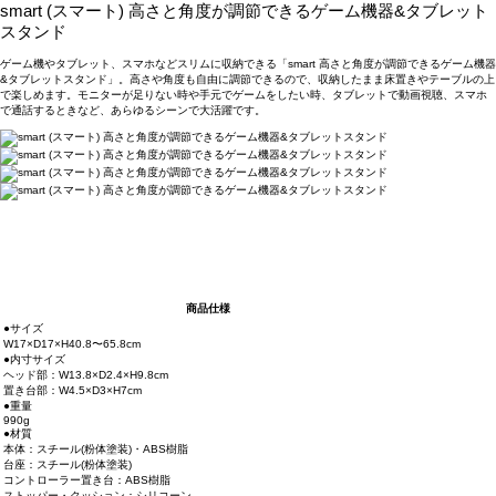
smart (スマート) 高さと角度が調節できるゲーム機器&タブレット
スタンド
ゲーム機やタブレット、スマホなどスリムに収納できる「smart 高さと角度が調節できるゲーム機器
&タブレットスタンド」。高さや角度も自由に調節できるので、収納したまま床置きやテーブルの上
で楽しめます。モニターが足りない時や手元でゲームをしたい時、タブレットで動画視聴、スマホ
で通話するときなど、あらゆるシーンで大活躍です。
商品仕様
●サイズ
W17×D17×H40.8〜65.8cm
●内寸サイズ
ヘッド部：W13.8×D2.4×H9.8cm
置き台部：W4.5×D3×H7cm
●重量
990g
●材質
本体：スチール(粉体塗装)・ABS樹脂
台座：スチール(粉体塗装)
コントローラー置き台：ABS樹脂
ストッパー・クッション：シリコーン