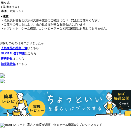
組立式
●同梱物リスト
本体、六角レンチ
●注意
・取扱説明書および添付文書を充分にご確認になり、安全にご使用ください
・ご使用のモニタにより、色の見え方が異なる場合がございます
・タブレット、ゲーム機器、コントローラーなど周辺機器は付属しておりません。
お探しのものは見つかりましたか
人気商品の特集一覧
はこちら
GLOBAL包丁特集
はこちら
暖房特集
はこちら
加湿器特集
はこちら