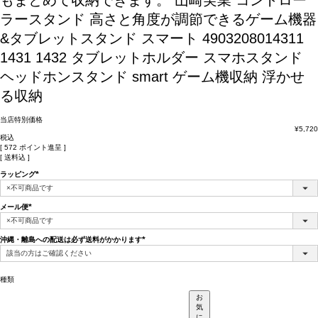
もまとめて収納できます。
山崎実業 コントロー
ラースタンド 高さと角度が調節できるゲーム機器
&タブレットスタンド スマート 4903208014311
1431 1432 タブレットホルダー スマホスタンド
ヘッドホンスタンド smart ゲーム機収納 浮かせ
る収納
当店特別価格
¥
5,720
税込
[
572
ポイント進呈 ]
送料込
ラッピング
(必
須)
メール便
(必
須)
沖縄・離島への配送は必ず送料がかかります
(必
須)
種類
お
気
に