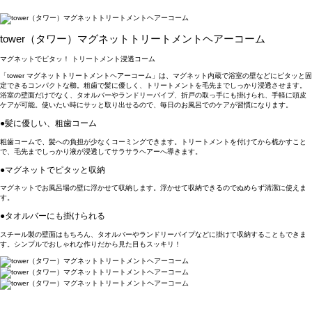
tower（タワー）マグネットトリートメントヘアーコーム
マグネットでピタッ！ トリートメント浸透コーム
「tower マグネットトリートメントヘアーコーム」は、マグネット内蔵で浴室の壁などにピタッと固
定できるコンパクトな櫛。粗歯で髪に優しく、トリートメントを毛先までしっかり浸透させます。
浴室の壁面だけでなく、タオルバーやランドリーパイプ、折戸の取っ手にも掛けられ、手軽に頭皮
ケアが可能。使いたい時にサッと取り出せるので、毎日のお風呂でのケアが習慣になります。
●髪に優しい、粗歯コーム
粗歯コームで、髪への負担が少なくコーミングできます。トリートメントを付けてから梳かすこと
で、毛先までしっかり液が浸透してサラサラヘアーへ導きます。
●マグネットでピタッと収納
マグネットでお風呂場の壁に浮かせて収納します。浮かせて収納できるのでぬめらず清潔に使えま
す。
●タオルバーにも掛けられる
スチール製の壁面はもちろん、タオルバーやランドリーパイプなどに掛けて収納することもできま
す。シンプルでおしゃれな作りだから見た目もスッキリ！