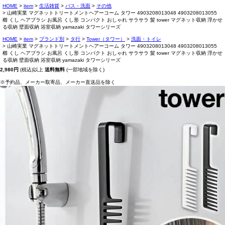
HOME
item
生活雑貨
バス・洗面
その他
山崎実業 マグネットトリートメントヘアーコーム タワー 4903208013048 4903208013055
櫛 くし ヘアブラシ お風呂 くし形 コンパクト おしゃれ サラサラ 髪 tower マグネット収納 浮かせ
る収納 壁面収納 浴室収納 yamazaki タワーシリーズ
HOME
item
ブランド別
タ行
Tower（タワー）
洗面・トイレ
山崎実業 マグネットトリートメントヘアーコーム タワー 4903208013048 4903208013055
櫛 くし ヘアブラシ お風呂 くし形 コンパクト おしゃれ サラサラ 髪 tower マグネット収納 浮かせ
る収納 壁面収納 浴室収納 yamazaki タワーシリーズ
2,980円
(税込)以上
送料無料
(一部地域を除く)
※予約品、メーカー取寄品、メーカー直送品を除く