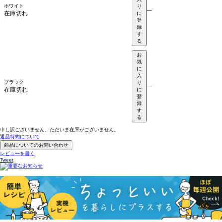
ホワイト
り
—
在庫切れ
に
登
録
す
る
お
気
に
入
ブラック
り
—
在庫切れ
に
登
録
す
る
申し訳ございません。ただいま在庫がございません。
返品特約について
商品についてのお問い合わせ
レビューを書く
Tweet