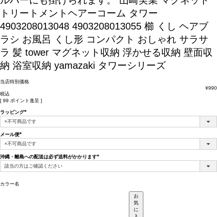
ルバーにも掛けられます。
山崎実業 マグネット
トリートメントヘアーコーム タワー
4903208013048 4903208013055 櫛 くし ヘアブ
ラシ お風呂 くし形 コンパクト おしゃれ サラサ
ラ 髪 tower マグネット収納 浮かせる収納 壁面収
納 浴室収納 yamazaki タワーシリーズ
当店特別価格
¥
990
税込
[
99
ポイント進呈 ]
ラッピング
(必
須)
メール便
(必
須)
沖縄・離島への配送は必ず送料がかかります
(必
須)
カラー名
お
気
に
入