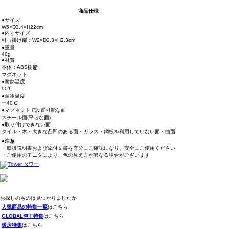
商品仕様
●サイズ
W5×D3.4×H22cm
●内寸サイズ
引っ掛け部：W2×D2.3×H2.3cm
●重量
40g
●材質
本体：ABS樹脂
マグネット
●耐熱温度
90℃
●耐冷温度
ー40℃
●マグネットで設置可能な面
スチール面(平らな面)
●取り付けできない面
タイル・木・大きな凸凹のある面・ガラス・鋼板を利用していない面・曲面
●注意
・取扱説明書および添付文書を充分にご確認になり、安全にご使用ください
・ご使用のモニタにより、色の見え方が異なる場合がございます
お探しのものは見つかりましたか
人気商品の特集一覧
はこちら
GLOBAL包丁特集
はこちら
暖房特集
はこちら