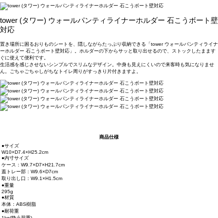
tower (タワー) ウォールパンティライナーホルダー 石こうボート壁
対応
置き場所に困るおりものシートを、隠しながらたっぷり収納できる「tower ウォールパンティライナ
ーホルダー 石こうボート壁対応」。ホルダーの下からサッと取り出せるので、ストックしたまます
ぐに使えて便利です。
生活感を感じさせないシンプルでスリムなデザイン。中身も見えにくいので来客時も気になりませ
ん。ごちゃごちゃしがちなトイレ周りがすっきり片付きますよ。
商品仕様
●サイズ
W10×D7.4×H25.2cm
●内寸サイズ
ケース：W9.7×D7×H21.7cm
蓋トレー部：W9.6×D7cm
取り出し口：W9.1×H1.5cm
●重量
295g
●材質
本体：ABS樹脂
●耐荷重
1kg(静止荷重)