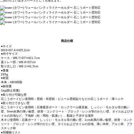
ごみのちょい置きスペースとしても使えます。
商品仕様
●サイズ
W10×D7.4×H25.2cm
●内寸サイズ
ケース：W9.7×D7×H21.7cm
蓋トレー部：W9.6×D7cm
取り出し口：W9.1×H1.5cm
●重量
295g
●材質
本体：ABS樹脂
●耐荷重
1kg(静止荷重)
●取り付け可能な壁
石こうボードピン使用時：壁紙・布壁紙・ビニール壁紙貼りなどの石こうボード・薄ベニヤ
●取り付けできない壁
石こうボードピン使用時：石膏吸音ボード・ロックウール吸音板、しっくい・モルタル等の脆い
壁、5mm未満の薄い板壁、鉄骨・コンクリート・ブロック・レンガ等のかたい壁、タイルおよびタ
イルの目地など、下地材（柱・間柱・筋違い）、配線と干渉する場所
木ネジ使用時：石膏ボード・しっくい・モルタル等の脆い壁、1cm未満の薄い板壁、鉄骨・コンク
リート・ブロック・レンガ等のかたい壁、タイルおよびタイルの目地、薄い木枠、アルミ枠、プラ
スチック枠
●同梱物リスト