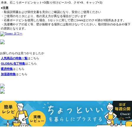
本体、石こうボードピンセット×3(取り付けピース×3、クギ×9、キャップ×3)
●注意
・取扱説明書および添付文書を充分にご確認になり、安全にご使用ください
・ご使用のモニタにより、色の見え方が異なる場合がございます
・石膏ボードピンを使用した場合、1セットに対して壁に1mmほどのクギ跡が3箇所あきます。
・洗濯機やドアの近く等、壁が振動する場所には取付けないでください。取付部分のゆるみや落下
の原因となります。
お探しのものは見つかりましたか
人気商品の特集一覧
はこちら
GLOBAL包丁特集
はこちら
暖房特集
はこちら
加湿器特集
はこちら