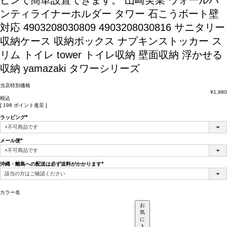
ピンで簡単設置できます。
山崎実業 ウォールパ
ンティライナーホルダー タワー 石こうボート壁
対応 4903208030809 4903208030816 サニタリー
収納ケース 収納ボックス ナプキンストッカー ス
リム トイレ tower トイレ収納 壁面収納 浮かせる
収納 yamazaki タワーシリーズ
当店特別価格
¥
1,980
税込
[
198
ポイント進呈 ]
ラッピング
(必
須)
メール便
(必
須)
沖縄・離島への配送は必ず送料がかかります
(必
須)
カラー名
お
気
に
入