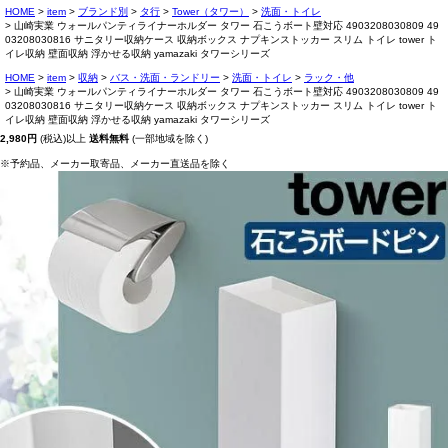
HOME
item
ブランド別
タ行
Tower（タワー）
洗面・トイレ
山崎実業 ウォールパンティライナーホルダー タワー 石こうボート壁対応 4903208030809 49
03208030816 サニタリー収納ケース 収納ボックス ナプキンストッカー スリム トイレ tower ト
イレ収納 壁面収納 浮かせる収納 yamazaki タワーシリーズ
HOME
item
収納
バス・洗面・ランドリー
洗面・トイレ
ラック・他
山崎実業 ウォールパンティライナーホルダー タワー 石こうボート壁対応 4903208030809 49
03208030816 サニタリー収納ケース 収納ボックス ナプキンストッカー スリム トイレ tower ト
イレ収納 壁面収納 浮かせる収納 yamazaki タワーシリーズ
2,980円
(税込)以上
送料無料
(一部地域を除く)
※予約品、メーカー取寄品、メーカー直送品を除く