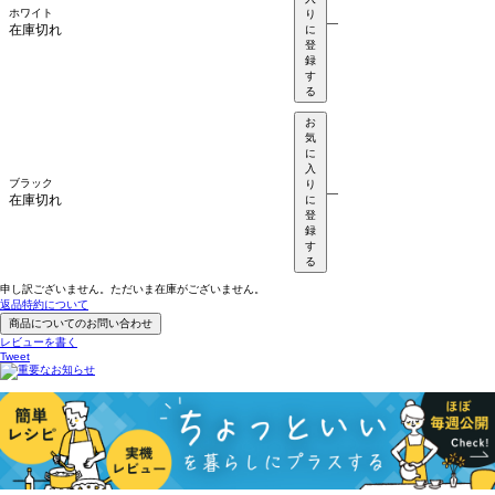
ホワイト
り
—
在庫切れ
に
登
録
す
る
お
気
に
入
ブラック
り
—
在庫切れ
に
登
録
す
る
申し訳ございません。ただいま在庫がございません。
返品特約について
商品についてのお問い合わせ
レビューを書く
Tweet