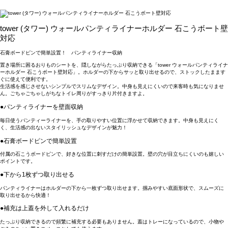
tower (タワー) ウォールパンティライナーホルダー 石こうボート壁
対応
石膏ボードピンで簡単設置！ パンティライナー収納
置き場所に困るおりものシートを、隠しながらたっぷり収納できる「tower ウォールパンティライナ
ーホルダー 石こうボート壁対応」。ホルダーの下からサッと取り出せるので、ストックしたまます
ぐに使えて便利です。
生活感を感じさせないシンプルでスリムなデザイン。中身も見えにくいので来客時も気になりませ
ん。ごちゃごちゃしがちなトイレ周りがすっきり片付きますよ。
●パンティライナーを壁面収納
毎日使うパンティーライナーを、手の取りやすい位置に浮かせて収納できます。中身も見えにく
く、生活感の出ないスタイリッシュなデザインが魅力！
●石膏ボードピンで簡単設置
付属の石こうボードピンで、好きな位置に刺すだけの簡単設置。壁の穴が目立ちにくいのも嬉しい
ポイントです。
●下から1枚ずつ取り出せる
パンティライナーはホルダーの下から一枚ずつ取り出せます。掴みやすい底面形状で、スムーズに
取り出せるから快適！
●補充は上蓋を外して入れるだけ
たっぷり収納できるので頻繁に補充する必要もありません。蓋はトレーになっているので、小物や