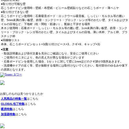
●取り付け可能な壁
石こうボードピン使用時：壁紙・布壁紙・ビニール壁紙貼りなどの石こうボード・薄ベニヤ
●取り付けできない壁
石こうボードピン使用時：石膏吸音ボード・ロックウール吸音板、しっくい・モルタル等の脆い
壁、5mm未満の薄い板壁、鉄骨・コンクリート・ブロック・レンガ等のかたい壁、タイルおよびタ
イルの目地など、下地材（柱・間柱・筋違い）、配線と干渉する場所
木ネジ使用時：石膏ボード・しっくい・モルタル等の脆い壁、1cm未満の薄い板壁、鉄骨・コンク
リート・ブロック・レンガ等のかたい壁、タイルおよびタイルの目地、薄い木枠、アルミ枠、プラ
スチック枠
●同梱物リスト
本体、石こうボードピンセット×3(取り付けピース×3、クギ×9、キャップ×3)
●注意
・取扱説明書および添付文書を充分にご確認になり、安全にご使用ください
・ご使用のモニタにより、色の見え方が異なる場合がございます
・石膏ボードピンを使用した場合、1セットに対して壁に1mmほどのクギ跡が3箇所あきます。
・洗濯機やドアの近く等、壁が振動する場所には取付けないでください。取付部分のゆるみや落下
の原因となります。
お探しのものは見つかりましたか
人気商品の特集一覧
はこちら
GLOBAL包丁特集
はこちら
暖房特集
はこちら
加湿器特集
はこちら