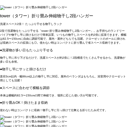
tower（タワー）折り畳み伸縮物干し2段ハンガー
洗濯スペース2倍！ たっぷり干せる物干しラック
2段で洗濯物をたっぷり干せる「tower 折り畳み伸縮物干し2段ハンガー」。お手持ちのランドリー
パイプや物干し竿に掛けるだけで簡単設置、いつもの物干しスペースを約2倍に拡張できます。横幅
は82.5〜150cmに自由に調節可能で、屋内・屋外どちらでも活躍。クローゼットのポールに掛けれ
ば収納スペースの拡張にも◎。使わない時はコンパクトに折り畳んで省スペース収納できます。
●洗濯物が多い日もたっぷり干せる
物干し竿に吊り下げるだけで、洗濯スペースが約2倍に！2段構造でたくさん干せるから、洗濯物が
多い日も余裕。
●物干し竿にサッと掛けるだけ
直径3cm以内・幅86cm以上の物干し竿に対応。屋外のベランダはもちろん、浴室用やクローゼット
用としても活躍！
●スペースに合わせて横幅を調節
本体は横幅約82.5〜150cmの間で伸縮でき、場所に応じた使い方が可能です。
●折り畳みOK！掛けたまま収納
使わない時はコンパクトに収納！物干し竿に引っ掛けて仕舞える折りたたみ式です。