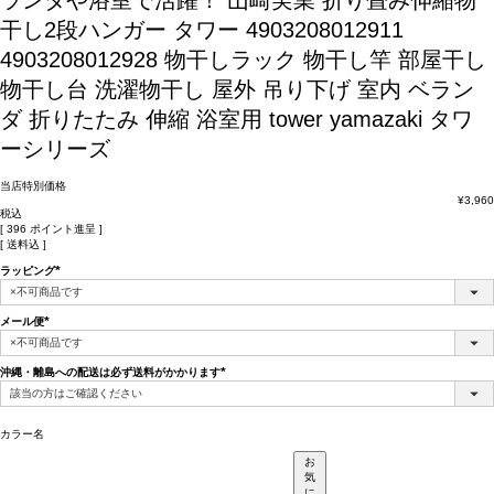
ランダや浴室で活躍！
山崎実業 折り畳み伸縮物
干し2段ハンガー タワー 4903208012911
4903208012928 物干しラック 物干し竿 部屋干し
物干し台 洗濯物干し 屋外 吊り下げ 室内 ベラン
ダ 折りたたみ 伸縮 浴室用 tower yamazaki タワ
ーシリーズ
当店特別価格
¥
3,960
税込
[
396
ポイント進呈 ]
送料込
ラッピング
(必
須)
メール便
(必
須)
沖縄・離島への配送は必ず送料がかかります
(必
須)
カラー名
お
気
に