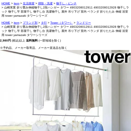
HOME
item
生活雑貨
掃除・洗濯
物干し・ピンチ
山崎実業 折り畳み伸縮物干し2段ハンガー タワー 4903208012911 4903208012928 物干しラ
ック 物干し竿 部屋干し 物干し台 洗濯物干し 屋外 吊り下げ 室内 ベランダ 折りたたみ 伸縮 浴室
用 tower yamazaki タワーシリーズ
HOME
item
ブランド別
タ行
Tower（タワー）
ランドリー
山崎実業 折り畳み伸縮物干し2段ハンガー タワー 4903208012911 4903208012928 物干しラ
ック 物干し竿 部屋干し 物干し台 洗濯物干し 屋外 吊り下げ 室内 ベランダ 折りたたみ 伸縮 浴室
用 tower yamazaki タワーシリーズ
2,980円
(税込)以上
送料無料
(一部地域を除く)
※予約品、メーカー取寄品、メーカー直送品を除く