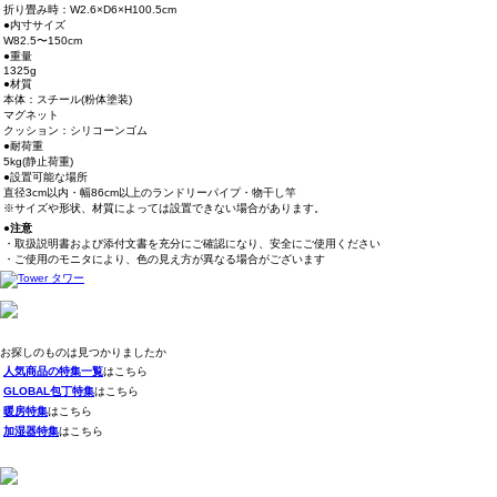
折り畳み時：W2.6×D6×H100.5cm
●内寸サイズ
W82.5〜150cm
●重量
1325g
●材質
本体：スチール(粉体塗装)
マグネット
クッション：シリコーンゴム
●耐荷重
5kg(静止荷重)
●設置可能な場所
直径3cm以内・幅86cm以上のランドリーパイプ・物干し竿
※サイズや形状、材質によっては設置できない場合があります。
●注意
・取扱説明書および添付文書を充分にご確認になり、安全にご使用ください
・ご使用のモニタにより、色の見え方が異なる場合がございます
お探しのものは見つかりましたか
人気商品の特集一覧
はこちら
GLOBAL包丁特集
はこちら
暖房特集
はこちら
加湿器特集
はこちら