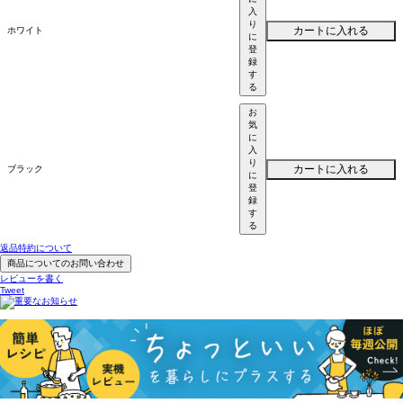
入
り
カートに入れる
ホワイト
に
登
録
す
る
お
気
に
入
り
カートに入れる
ブラック
に
登
録
す
る
返品特約について
商品についてのお問い合わせ
レビューを書く
Tweet