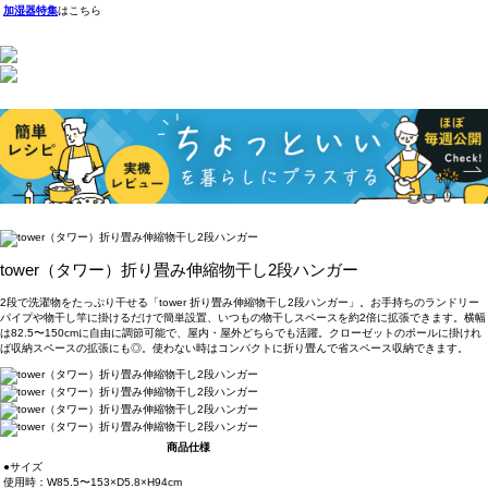
加湿器特集
はこちら
tower（タワー）折り畳み伸縮物干し2段ハンガー
2段で洗濯物をたっぷり干せる「tower 折り畳み伸縮物干し2段ハンガー」。お手持ちのランドリー
パイプや物干し竿に掛けるだけで簡単設置、いつもの物干しスペースを約2倍に拡張できます。横幅
は82.5〜150cmに自由に調節可能で、屋内・屋外どちらでも活躍。クローゼットのポールに掛けれ
ば収納スペースの拡張にも◎。使わない時はコンパクトに折り畳んで省スペース収納できます。
商品仕様
●サイズ
使用時：W85.5〜153×D5.8×H94cm