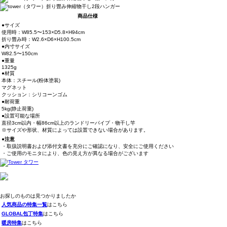
商品仕様
●サイズ
使用時：W85.5〜153×D5.8×H94cm
折り畳み時：W2.6×D6×H100.5cm
●内寸サイズ
W82.5〜150cm
●重量
1325g
●材質
本体：スチール(粉体塗装)
マグネット
クッション：シリコーンゴム
●耐荷重
5kg(静止荷重)
●設置可能な場所
直径3cm以内・幅86cm以上のランドリーパイプ・物干し竿
※サイズや形状、材質によっては設置できない場合があります。
●注意
・取扱説明書および添付文書を充分にご確認になり、安全にご使用ください
・ご使用のモニタにより、色の見え方が異なる場合がございます
お探しのものは見つかりましたか
人気商品の特集一覧
はこちら
GLOBAL包丁特集
はこちら
暖房特集
はこちら