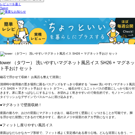
レビューを書く
Tweet
tower （タワー） 洗いやすいマグネット風呂イス SH26 + マグネッ
ト手おけ セット
磁石で浮かせて収納！ お風呂も整えて清潔に
清掃時や使用後の置き場所に困るバスグッズをすっきり収納する「tower 洗いやすいマグネット風呂
イス SH26 + マグネット手おけ セット タワー」。磁石が付くユニットバスの壁面にしっかり貼り付
きます。床に置きっぱなしにするよりも、水切れよく乾きやすいので衛生的です。モノトーンのス
タイリッシュなデザインでバスルームに溶け込みます。
●マグネットで壁面収納！
座面の後ろや、おけの背面にマグネットがあり、磁石が付く壁面にくっつけることが可能です。脚
を浮かせた状態にできるので乾きやすく、底のヌメリや浴室の水アカ予防になります。
●フィットし座りやすい風呂イス
座面はなだらかなカーブ形状で、フィット感よく安定感のある座り心地。どんな浴室にも合う、一