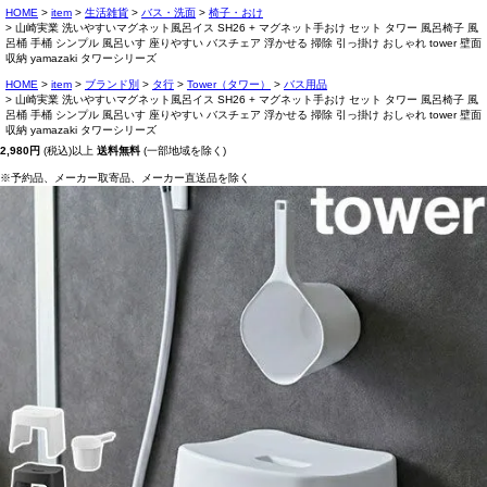
HOME
item
生活雑貨
バス・洗面
椅子・おけ
山崎実業 洗いやすいマグネット風呂イス SH26 + マグネット手おけ セット タワー 風呂椅子 風
呂桶 手桶 シンプル 風呂いす 座りやすい バスチェア 浮かせる 掃除 引っ掛け おしゃれ tower 壁面
収納 yamazaki タワーシリーズ
HOME
item
ブランド別
タ行
Tower（タワー）
バス用品
山崎実業 洗いやすいマグネット風呂イス SH26 + マグネット手おけ セット タワー 風呂椅子 風
呂桶 手桶 シンプル 風呂いす 座りやすい バスチェア 浮かせる 掃除 引っ掛け おしゃれ tower 壁面
収納 yamazaki タワーシリーズ
2,980円
(税込)以上
送料無料
(一部地域を除く)
※予約品、メーカー取寄品、メーカー直送品を除く