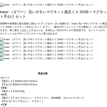
tower （タワー） 洗いやすいマグネット風呂イス SH26 + マグネッ
ト手おけ セット
清掃時や使用後の置き場所に困るバスグッズをすっきり収納する「tower 洗いやすいマグネット風呂
イス SH26 + マグネット手おけ セット タワー」。磁石が付くユニットバスの壁面にしっかり貼り付
きます。床に置きっぱなしにするよりも、水切れよく乾きやすいので衛生的です。モノトーンのス
タイリッシュなデザインでバスルームに溶け込みます。
商品仕様
●サイズ
【風呂イス】約W33×D27×H26cm
【手おけ】約W16.5×D28×H13cm
●重量
【風呂イス】約1200g
●材質
【風呂イス】ポリプロピレン、エラストマー、ABS樹脂、ネオジムマグネット
【手おけ】ポリプロピレン、マグネット
●容量