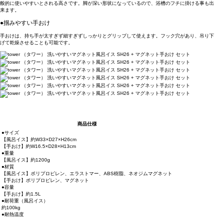
般的に使いやすいとされる高さです。脚が深い形状になっているので、浴槽のフチに掛ける事も出
来ます。
●掴みやすい手おけ
手おけは、持ち手が太すぎず細すぎずしっかりとグリップして使えます。フック穴があり、吊り下
げて乾燥させることも可能です。
商品仕様
●サイズ
【風呂イス】約W33×D27×H26cm
【手おけ】約W16.5×D28×H13cm
●重量
【風呂イス】約1200g
●材質
【風呂イス】ポリプロピレン、エラストマー、ABS樹脂、ネオジムマグネット
【手おけ】ポリプロピレン、マグネット
●容量
【手おけ】約1.5L
●耐荷重（風呂イス）
約100kg
●耐熱温度