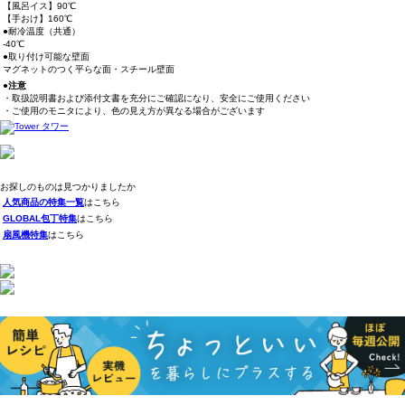
【風呂イス】90℃
【手おけ】160℃
●耐冷温度（共通）
-40℃
●取り付け可能な壁面
マグネットのつく平らな面・スチール壁面
●注意
・取扱説明書および添付文書を充分にご確認になり、安全にご使用ください
・ご使用のモニタにより、色の見え方が異なる場合がございます
お探しのものは見つかりましたか
人気商品の特集一覧
はこちら
GLOBAL包丁特集
はこちら
扇風機特集
はこちら