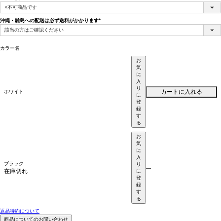
(必
須)
沖縄・離島への配送は必ず送料がかかります
(必
須)
カラー名
お
気
に
入
り
カートに入れる
ホワイト
に
登
録
す
る
お
気
に
入
ブラック
り
—
在庫切れ
に
登
録
す
る
返品特約について
商品についてのお問い合わせ