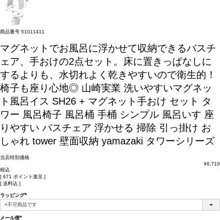
商品番号
51011411
マグネットでお風呂に浮かせて収納できるバスチ
ェア、手おけの2点セット。床に置きっぱなしに
するよりも、水切れよく乾きやすいので衛生的！
椅子も座り心地◎
山崎実業 洗いやすいマグネッ
ト風呂イス SH26 + マグネット手おけ セット タ
ワー 風呂椅子 風呂桶 手桶 シンプル 風呂いす 座
りやすい バスチェア 浮かせる 掃除 引っ掛け お
しゃれ tower 壁面収納 yamazaki タワーシリーズ
当店特別価格
¥
6,710
税込
[
671
ポイント進呈 ]
送料込
ラッピング
(必
須)
メール便