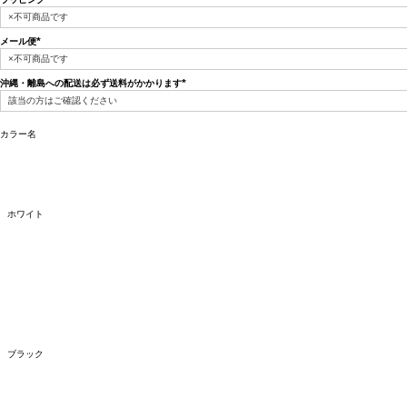
(必
須)
メール便
(必
須)
沖縄・離島への配送は必ず送料がかかります
(必
須)
カラー名
ホワイト
ブラック