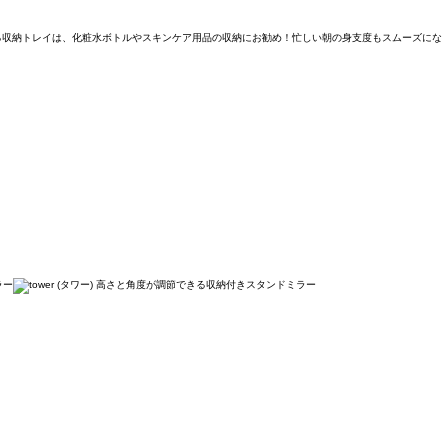
ける収納トレイは、化粧水ボトルやスキンケア用品の収納にお勧め！忙しい朝の身支度もスムーズにな