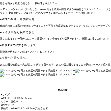
好きな高さと角度で使える！ 収納付き卓上ミラー
ヘアセットやメイクにぴったりな「tower 高さと角度が調節できる収納付きスタンドミラー」
ります♪北欧風のシンプルでおしゃれなデザインはどんなインテリアとも相性抜群です。
●鏡面の高さ・角度調節可
伸縮式の支柱は高さ55cmまで伸ばすことが可能！角度調整もできるので、リビングのローテーブ
●メイク用品も収納できる
深さのあるトレー部分には、ヘア用品やメイク小物などを収納できます。底面には滑り止めのシリ
●直径19cmの大きめサイズ
顔全体が映る大きい鏡はヘアメイクもしやすい！
●支柱の位置が選べる
支柱の固定位置は中央と端の2か所から選べます。支柱を端に固定することで収納スペースが広々使
商品仕様
●サイズ
W19.5×D15×H39.5〜55cm
ミラー：直径19cm
●内寸サイズ
収納部：W19×D14.6×H5.9cm(支柱含まず)