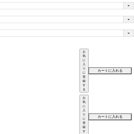
お
気
に
入
り
カートに入れる
に
登
録
す
る
お
気
に
入
り
カートに入れる
に
登
録
す