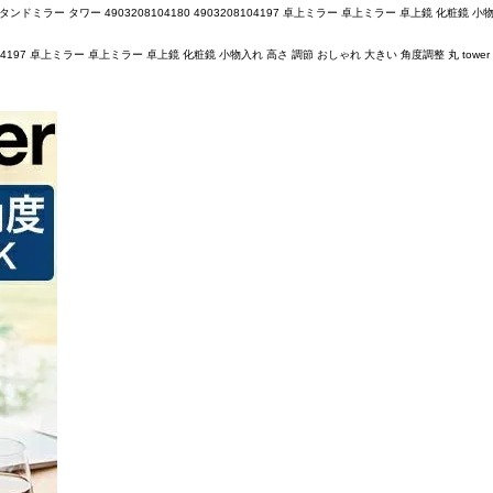
ー タワー 4903208104180 4903208104197 卓上ミラー 卓上ミラー 卓上鏡 化粧鏡 小物入
4197 卓上ミラー 卓上ミラー 卓上鏡 化粧鏡 小物入れ 高さ 調節 おしゃれ 大きい 角度調整 丸 tower 