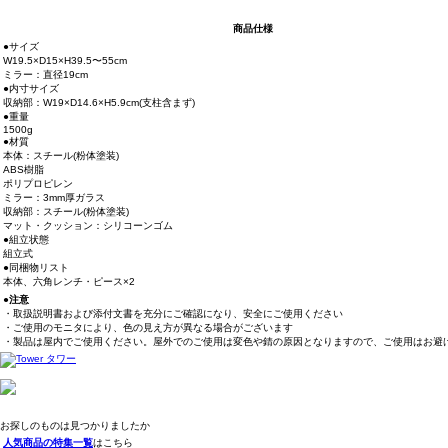
商品仕様
●サイズ
W19.5×D15×H39.5〜55cm
ミラー：直径19cm
●内寸サイズ
収納部：W19×D14.6×H5.9cm(支柱含まず)
●重量
1500g
●材質
本体：スチール(粉体塗装)
ABS樹脂
ポリプロピレン
ミラー：3mm厚ガラス
収納部：スチール(粉体塗装)
マット・クッション：シリコーンゴム
●組立状態
組立式
●同梱物リスト
本体、六角レンチ・ピース×2
●注意
・取扱説明書および添付文書を充分にご確認になり、安全にご使用ください
・ご使用のモニタにより、色の見え方が異なる場合がございます
・製品は屋内でご使用ください。屋外でのご使用は変色や錆の原因となりますので、ご使用はお避
お探しのものは見つかりましたか
人気商品の特集一覧
はこちら