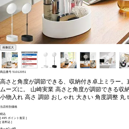
画像拡大
商品番号
51012051
高さと角度が調節できる、収納付き卓上ミラー。
ムーズに。
山崎実業 高さと角度が調節できる収納付きス
小物入れ 高さ 調節 おしゃれ 大きい 角度調整 丸 to
当店特別価格
税込
[
495
ポイント進呈 ]
送料込
ラッピング