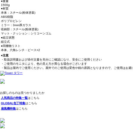
●重量
1500g
●材質
本体：スチール(粉体塗装)
ABS樹脂
ポリプロピレン
ミラー：3mm厚ガラス
収納部：スチール(粉体塗装)
マット・クッション：シリコーンゴム
●組立状態
組立式
●同梱物リスト
本体、六角レンチ・ピース×2
●注意
・取扱説明書および添付文書を充分にご確認になり、安全にご使用ください
・ご使用のモニタにより、色の見え方が異なる場合がございます
・製品は屋内でご使用ください。屋外でのご使用は変色や錆の原因となりますので、ご使用はお避
お探しのものは見つかりましたか
人気商品の特集一覧
はこちら
GLOBAL包丁特集
はこちら
扇風機特集
はこちら