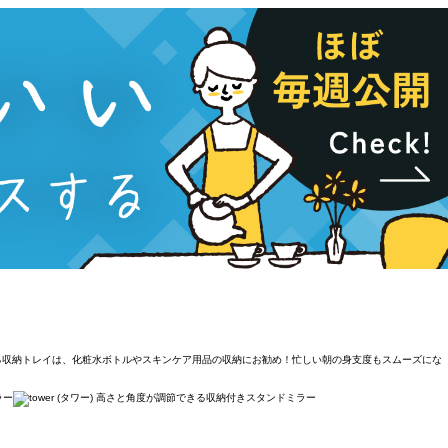
ける収納トレイは、化粧水ボトルやスキンケア用品の収納にお勧め！忙しい朝の身支度もスムーズにな