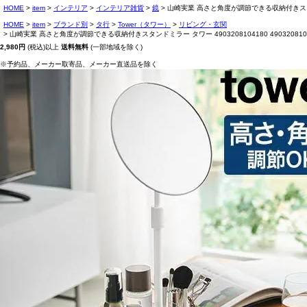
HOME
item
インテリア
インテリア雑貨
鏡
山崎実業 高さと角度が調節できる収納付きスタンドミラ
HOME
item
ブランド別
タ行
Tower（タワー）
リビング・玄関
山崎実業 高さと角度が調節できる収納付きスタンドミラー タワー 4903208104180 490320810
2,980円
(税込)以上
送料無料
(一部地域を除く)
※予約品、メーカー取寄品、メーカー直送品を除く