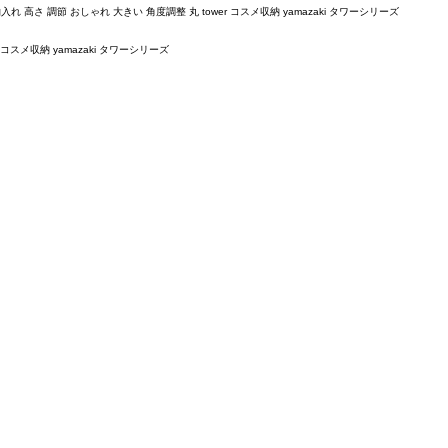
れ 高さ 調節 おしゃれ 大きい 角度調整 丸 tower コスメ収納 yamazaki タワーシリーズ
コスメ収納 yamazaki タワーシリーズ