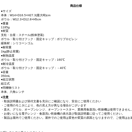
商品仕様
●サイズ
本体：W14×D16.5×H27.3(最大時)cm
ボウル：W12.3×D12.8×H5cm
●重量
1185g
●材質
支柱・台座：スチール(粉体塗装)
ボウル・取り付けフック・固定キャップ：ポリプロピレン
緩衝材：シリコーンゴム
●耐荷重
1kg(静止荷重)
●耐熱温度
ボウル・取り付けフック・固定キャップ：160℃
●耐冷温度
ボウル・取り付けフック・固定キャップ：－40℃
●容量
350mL
●組立状態
組立式
●同梱物リスト
本体、六角レンチ
●注意
・取扱説明書および添付文書を充分にご確認になり、安全にご使用ください
・ご使用のモニタにより、色の見え方が異なる場合がございます
・直火、グリル、オーブンレンジ、オーブントースター、業務用食器洗い乾燥機は使用できません
・お使いになる電子レンジ・食器洗い乾燥機の表示及び取扱説明書に従ってご使用ください。
・製品は屋内でご使用ください。屋外でのご使用は変色や変質の原因となりますので、ご使用はお