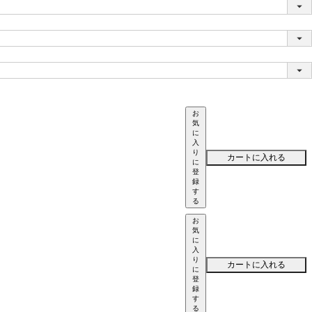
お
気
に
入
り
カートに入れる
に
登
録
す
る
お
気
に
入
り
カートに入れる
に
登
録
す
る