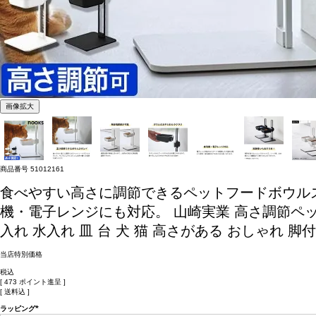
画像拡大
商品番号
51012161
食べやすい高さに調節できるペットフードボウル
機・電子レンジにも対応。
山崎実業 高さ調節ペットフ
入れ 水入れ 皿 台 犬 猫 高さがある おしゃれ 脚付 高
当店特別価格
税込
[
473
ポイント進呈 ]
送料込
ラッピング