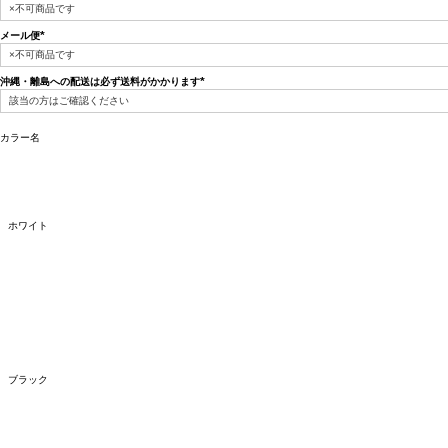
(必
須)
メール便
(必
須)
沖縄・離島への配送は必ず送料がかかります
(必
須)
カラー名
ホワイト
ブラック