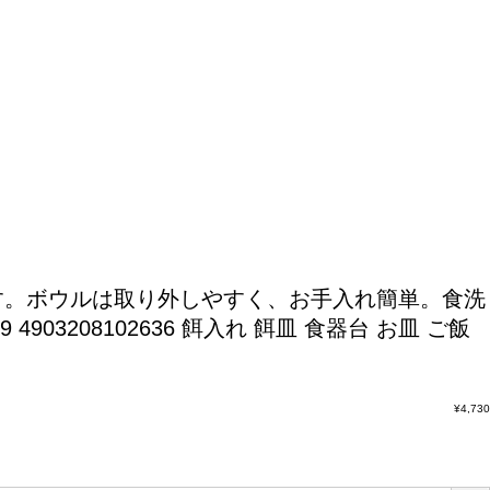
す。ボウルは取り外しやすく、お手入れ簡単。食洗
903208102636 餌入れ 餌皿 食器台 お皿 ご飯
¥
4,730