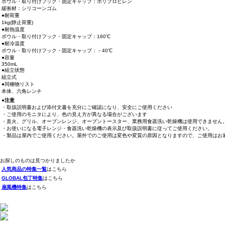
ボウル・取り付けフック・固定キャップ：ポリプロピレン
緩衝材：シリコーンゴム
●耐荷重
1kg(静止荷重)
●耐熱温度
ボウル・取り付けフック・固定キャップ：160℃
●耐冷温度
ボウル・取り付けフック・固定キャップ：－40℃
●容量
350mL
●組立状態
組立式
●同梱物リスト
本体、六角レンチ
●注意
・取扱説明書および添付文書を充分にご確認になり、安全にご使用ください
・ご使用のモニタにより、色の見え方が異なる場合がございます
・直火、グリル、オーブンレンジ、オーブントースター、業務用食器洗い乾燥機は使用できません
・お使いになる電子レンジ・食器洗い乾燥機の表示及び取扱説明書に従ってご使用ください。
・製品は屋内でご使用ください。屋外でのご使用は変色や変質の原因となりますので、ご使用はお
お探しのものは見つかりましたか
人気商品の特集一覧
はこちら
GLOBAL包丁特集
はこちら
扇風機特集
はこちら