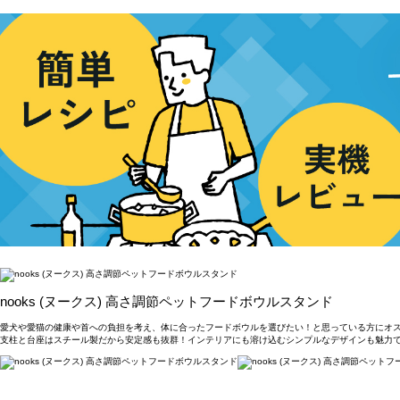
nooks (ヌークス) 高さ調節ペットフードボウルスタンド
愛犬や愛猫の健康や首への負担を考え、体に合ったフードボウルを選びたい！と思っている方にオス
支柱と台座はスチール製だから安定感も抜群！インテリアにも溶け込むシンプルなデザインも魅力で