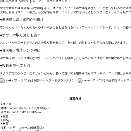
お好みの高さに調節できる フードボウルスタンド
愛犬や愛猫の健康や首への負担を考え、体に合ったフードボウルを選びたい！と思っている方にオス
支柱と台座はスチール製だから安定感も抜群！インテリアにも溶け込むシンプルなデザインも魅力で
●無段階に高さ調節が可能！
ワンちゃんネコちゃんの食べやすい高さに合わせられるペットフードボウルスタンド。ペットの首
●ボウルの取り外しも楽々
スタンドからフードボウルのみを取り外せるので、食べ残しの片付けやお手入れも楽にできます。
●食洗機・電子レンジ対応
ボウルは電子レンジ対応なので、ペットのごはんを解凍したり温める際に便利！食洗機対応でお手
●複数個並べても◎
スクエア型のシンプルなデザインだから、並べて置いても場所を取らずスッキリ。フード用とお水用
商品仕様
●サイズ
本体：W14×D16.5×H27.3(最大時)cm
ボウル：W12.3×D12.8×H5cm
●重量
1185g
●材質
支柱・台座：スチール(粉体塗装)