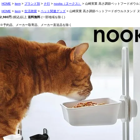
HOME
item
ブランド別
ナ行
nooks（ヌークス）
山崎実業 高さ調節ペットフードボウルスタンド 
HOME
item
生活雑貨
ペット関連グッズ
山崎実業 高さ調節ペットフードボウルスタンド ヌークス 49
2,980円
(税込)以上
送料無料
(一部地域を除く)
※予約品、メーカー取寄品、メーカー直送品を除く