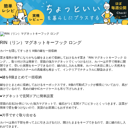
RIN（リン）マグネットキーフック ロング
カバーを隠してすっきり 8個の鍵を一括収納
置き場所が迷子になりがちな鍵をまとめて収納しておけるカギ置き「RIN マグネットキーフック ロ
ング」。取り付け方は簡単で、背面の強力マグネットでくっつけるだけ。カバーは片手で簡単に開
閉できて、空いた状態をキープできるので、鍵の出し入れも簡単。カバーの木目に美しい天然木を
使用。本体部分のスチールの高級感も相まって、インテリアでナチュラルに馴染みます。
●鍵を8個まとめて一括収納
鍵をひとまとめに収納しておけるキーボックスです。8個の可動式フックが横長についており、底が
抜けているので、長めの鍵やICカードケースも吊り下げられます。
●マグネットで玄関ドアに簡単設置
背面の左右2か所についた強力マグネットで、磁石がつく玄関ドアにピタッとくっつきます。設置が
簡単で壁を傷つけないので、賃貸のお部屋にもおすすめです。
●片手ですぐ取り出せる
カバーは扉の下部を持って上に引き上げるだけ。開けたままをキープできるので、楽に鍵の出し入
れができます。