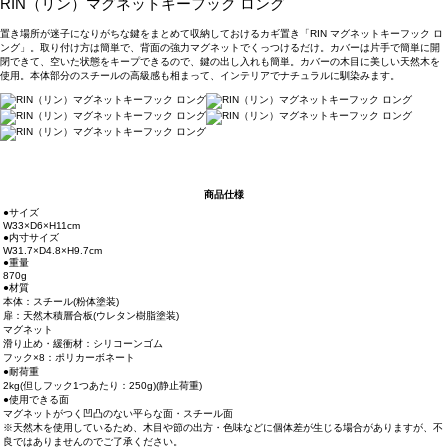
RIN（リン）マグネットキーフック ロング
置き場所が迷子になりがちな鍵をまとめて収納しておけるカギ置き「RIN マグネットキーフック ロ
ング」。取り付け方は簡単で、背面の強力マグネットでくっつけるだけ。カバーは片手で簡単に開
閉できて、空いた状態をキープできるので、鍵の出し入れも簡単。カバーの木目に美しい天然木を
使用。本体部分のスチールの高級感も相まって、インテリアでナチュラルに馴染みます。
商品仕様
●サイズ
W33×D6×H11cm
●内寸サイズ
W31.7×D4.8×H9.7cm
●重量
870g
●材質
本体：スチール(粉体塗装)
扉：天然木積層合板(ウレタン樹脂塗装)
マグネット
滑り止め・緩衝材：シリコーンゴム
フック×8：ポリカーボネート
●耐荷重
2kg(但しフック1つあたり：250g)(静止荷重)
●使用できる面
マグネットがつく凹凸のない平らな面・スチール面
※天然木を使用しているため、木目や節の出方・色味などに個体差が生じる場合がありますが、不
良ではありませんのでご了承ください。