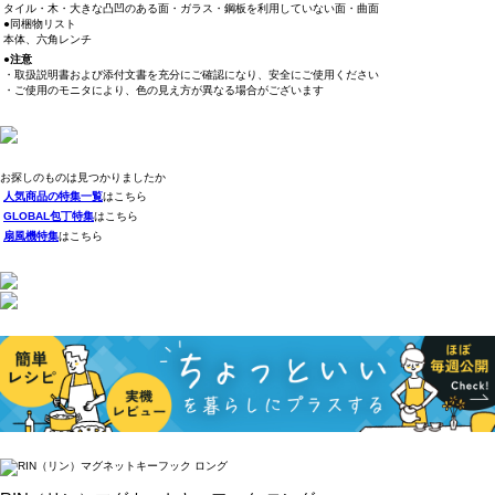
タイル・木・大きな凸凹のある面・ガラス・鋼板を利用していない面・曲面
●同梱物リスト
本体、六角レンチ
●注意
・取扱説明書および添付文書を充分にご確認になり、安全にご使用ください
・ご使用のモニタにより、色の見え方が異なる場合がございます
お探しのものは見つかりましたか
人気商品の特集一覧
はこちら
GLOBAL包丁特集
はこちら
扇風機特集
はこちら