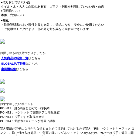
●取り付けできない面
タイル・木・大きな凸凹のある面・ガラス・鋼板を利用していない面・曲面
●同梱物リスト
本体、六角レンチ
●注意
・取扱説明書および添付文書を充分にご確認になり、安全にご使用ください
・ご使用のモニタにより、色の見え方が異なる場合がございます
お探しのものは見つかりましたか
人気商品の特集一覧
はこちら
GLOBAL包丁特集
はこちら
扇風機特集
はこちら
おすすめしたいポイント
POINT1：鍵を8個まとめて一括収納
POINT2：マグネットで玄関ドアに簡単設置
POINT3：片手ですぐ取り出せる
POINT4：天然木×スチールが部屋に調和
置き場所が迷子になりがちな鍵をまとめて収納しておけるカギ置き「RIN マグネットキーフック ロ
ング」。取り付け方は簡単で、背面の強力マグネットでくっつけるだけ。カバーは片手で簡単に開