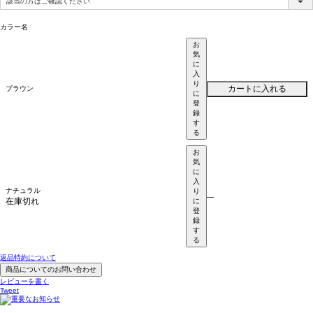
須)
カラー名
お
気
に
入
り
カートに入れる
ブラウン
に
登
録
す
る
お
気
に
入
ナチュラル
り
—
在庫切れ
に
登
録
す
る
返品特約について
商品についてのお問い合わせ
レビューを書く
Tweet