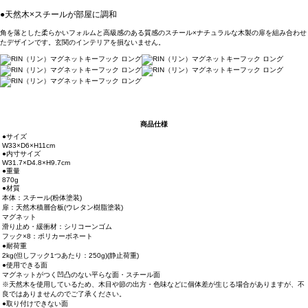
●天然木×スチールが部屋に調和
角を落とした柔らかいフォルムと高級感のある質感のスチール×ナチュラルな木製の扉を組み合わせ
たデザインです。玄関のインテリアを損ないません。
商品仕様
●サイズ
W33×D6×H11cm
●内寸サイズ
W31.7×D4.8×H9.7cm
●重量
870g
●材質
本体：スチール(粉体塗装)
扉：天然木積層合板(ウレタン樹脂塗装)
マグネット
滑り止め・緩衝材：シリコーンゴム
フック×8：ポリカーボネート
●耐荷重
2kg(但しフック1つあたり：250g)(静止荷重)
●使用できる面
マグネットがつく凹凸のない平らな面・スチール面
※天然木を使用しているため、木目や節の出方・色味などに個体差が生じる場合がありますが、不
良ではありませんのでご了承ください。
●取り付けできない面