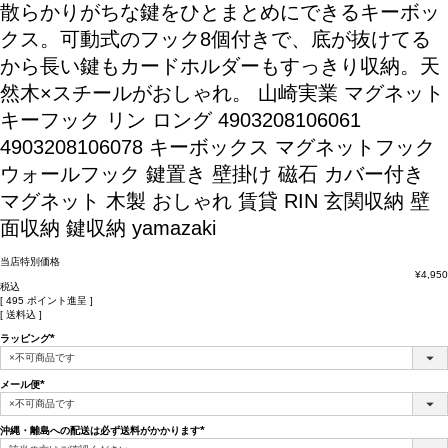
散らかりがちな鍵をひとまとめにできるキーボッ
クス。可動式のフック8個付きで、底が抜けてる
から長い鍵もカードホルダーもすっきり収納。天
然木×スチールがおしゃれ。
山崎実業 マグネット
キーフック リン ロング 4903208106061
4903208106078 キーボックス マグネットフック
ウォールフック 鍵置き 壁掛け 磁石 カバー付き
マグネット 木製 おしゃれ 賃貸 RIN 玄関収納 壁
面収納 鍵収納 yamazaki
当店特別価格
¥
4,950
税込
[
495
ポイント進呈 ]
送料込
ラッピング
(必
須)
メール便
(必
須)
沖縄・離島への配送は必ず送料がかかります
(必