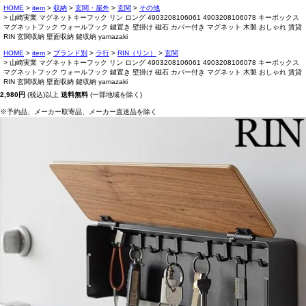
HOME
item
収納
玄関・屋外
玄関
その他
山崎実業 マグネットキーフック リン ロング 4903208106061 4903208106078 キーボックス
マグネットフック ウォールフック 鍵置き 壁掛け 磁石 カバー付き マグネット 木製 おしゃれ 賃貸
RIN 玄関収納 壁面収納 鍵収納 yamazaki
HOME
item
ブランド別
ラ行
RIN（リン）
玄関
山崎実業 マグネットキーフック リン ロング 4903208106061 4903208106078 キーボックス
マグネットフック ウォールフック 鍵置き 壁掛け 磁石 カバー付き マグネット 木製 おしゃれ 賃貸
RIN 玄関収納 壁面収納 鍵収納 yamazaki
2,980円
(税込)以上
送料無料
(一部地域を除く)
※予約品、メーカー取寄品、メーカー直送品を除く