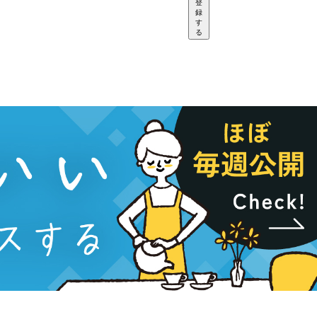
登
録
す
る