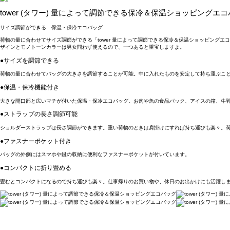
tower (タワー) 量によって調節できる保冷＆保温ショッピングエ
サイズ調節ができる 保温・保冷エコバッグ
荷物の量に合わせてサイズ調節ができる「tower 量によって調節できる保冷＆保温ショッピン
ザインとモノトーンカラーは男女問わず使えるので、一つあると重宝しますよ。
●サイズを調節できる
荷物の量に合わせてバッグの大きさを調節することが可能。中に入れたものを安定して持ち運ぶこ
●保温・保冷機能付き
大きな開口部と広いマチが付いた保温・保冷エコバッグ。お肉や魚の食品パック、アイスの箱、牛
●ストラップの長さ調節可能
ショルダーストラップは長さ調節ができます。重い荷物のときは肩掛けにすれば持ち運びも楽々。
●ファスナーポケット付き
バッグの外側にはスマホや鍵の収納に便利なファスナーポケットが付いています。
●コンパクトに折り畳める
畳むとコンパクトになるので持ち運びも楽々。仕事帰りのお買い物や、休日のお出かけにも活躍し