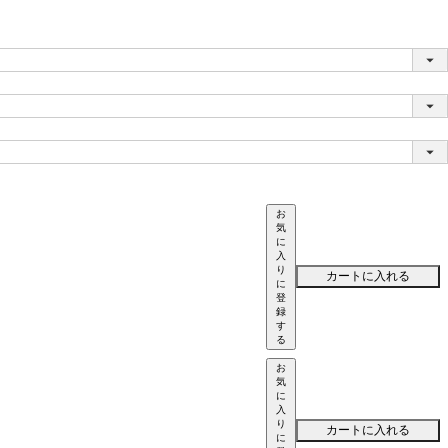
お
気
に
入
り
カートに入れる
に
登
録
す
る
お
気
に
入
り
カートに入れる
に