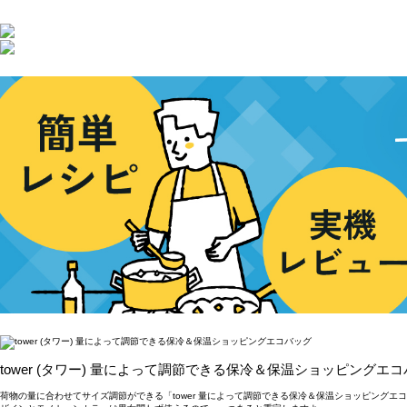
tower (タワー) 量によって調節できる保冷＆保温ショッピングエ
荷物の量に合わせてサイズ調節ができる「tower 量によって調節できる保冷＆保温ショッピン