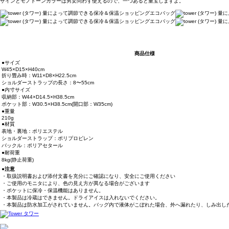
ザインとモノトーンカラーは男女問わず使えるので、一つあると重宝しますよ。
商品仕様
●サイズ
W45×D15×H40cm
折り畳み時：W11×D8×H22.5cm
ショルダーストラップの長さ：8〜55cm
●内寸サイズ
収納部：W44×D14.5×H38.5cm
ポケット部：W30.5×H38.5cm(開口部：W35cm)
●重量
210g
●材質
表地・裏地：ポリエステル
ショルダーストラップ：ポリプロピレン
バックル：ポリアセタール
●耐荷重
8kg(静止荷重)
●注意
・取扱説明書および添付文書を充分にご確認になり、安全にご使用ください
・ご使用のモニタにより、色の見え方が異なる場合がございます
・ポケットに保冷・保温機能はありません。
・本製品は冷蔵はできません。ドライアイスは入れないでください。
・本製品は防水加工がされていません。バッグ内で液体がこぼれた場合、外へ漏れたり、しみ出し