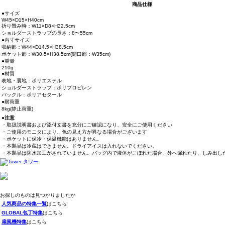
商品仕様
●サイズ
W45×D15×H40cm
折り畳み時：W11×D8×H22.5cm
ショルダーストラップの長さ：8〜55cm
●内寸サイズ
収納部：W44×D14.5×H38.5cm
ポケット部：W30.5×H38.5cm(開口部：W35cm)
●重量
210g
●材質
表地・裏地：ポリエステル
ショルダーストラップ：ポリプロピレン
バックル：ポリアセタール
●耐荷重
8kg(静止荷重)
●注意
・取扱説明書および添付文書を充分にご確認になり、安全にご使用ください
・ご使用のモニタにより、色の見え方が異なる場合がございます
・ポケットに保冷・保温機能はありません。
・本製品は冷蔵はできません。ドライアイスは入れないでください。
・本製品は防水加工がされていません。バッグ内で液体がこぼれた場合、外へ漏れたり、しみ出し
お探しのものは見つかりましたか
人気商品の特集一覧
はこちら
GLOBAL包丁特集
はこちら
扇風機特集
はこちら