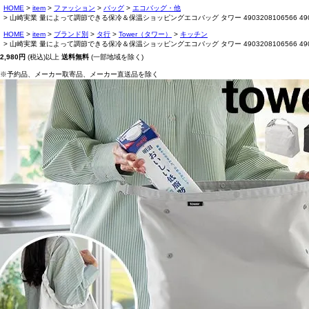
HOME
item
ファッション
バッグ
エコバッグ・他
山崎実業 量によって調節できる保冷＆保温ショッピングエコバッグ タワー 4903208106566 490
HOME
item
ブランド別
タ行
Tower（タワー）
キッチン
山崎実業 量によって調節できる保冷＆保温ショッピングエコバッグ タワー 4903208106566 490
2,980円
(税込)以上
送料無料
(一部地域を除く)
※予約品、メーカー取寄品、メーカー直送品を除く