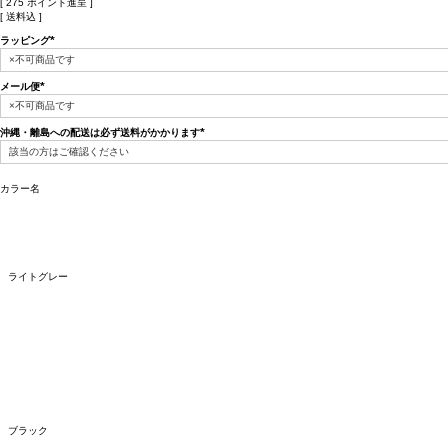
[
275
ポイント進呈 ]
送料込
ラッピング
(必
須)
メール便
(必
須)
沖縄・離島への配送は必ず送料がかかります
(必
須)
カラー名
ライトグレー
ブラック