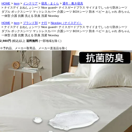
HOME
item
インテリア
寝具・まくら
通年：敷き寝具
ナイスデイ おねしょシーツ Nice guard+ ナイスガードプラス サイドまでしっかり防水シーツ
ダブル ボックスシーツ マットレスカバー 介護シーツ BOXシーツ 防水 ベビー おしゃれ 赤ちゃん
一体型 介護 抗菌 洗える 防臭 洗濯 Niceday
HOME
item
ブランド別
ナ行
Niceday（ナイスデイ）
ナイスデイ おねしょシーツ Nice guard+ ナイスガードプラス サイドまでしっかり防水シーツ
ダブル ボックスシーツ マットレスカバー 介護シーツ BOXシーツ 防水 ベビー おしゃれ 赤ちゃん
一体型 介護 抗菌 洗える 防臭 洗濯 Niceday
2,980円
(税込)以上
送料無料
(一部地域を除く)
※予約品、メーカー取寄品、メーカー直送品を除く