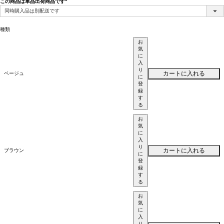
この商品は単品出荷商品です
(必
須)
種類
お
気
に
入
り
カートに入れる
ベージュ
に
登
録
す
る
お
気
に
入
り
カートに入れる
ブラウン
に
登
録
す
る
お
気
に
入
り