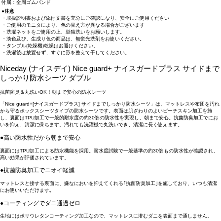
付属：全周ゴムバンド
●注意
・取扱説明書および添付文書を充分にご確認になり、安全にご使用ください
・ご使用のモニタにより、色の見え方が異なる場合がございます
・洗濯ネットをご使用の上、単独洗いをお願いします。
・淡色及び、生成り色の商品は、無蛍光洗剤をお使いください。
・タンブル(乾燥機)乾燥はお避けください。
・洗濯後は放置せず、すぐに形を整えて干してください。
Niceday (ナイスデイ) Nice guard+ ナイスガードプラス サイドまで
しっかり防水シーツ ダブル
抗菌防臭＆丸洗いOK！朝まで安心の防水シーツ
「Nice guard+[ナイスガードプラス] サイドまでしっかり防水シーツ」は、マットレスや布団を汚れ
から守るボックスシーツタイプの防水シーツです。表面は肌ざわりのよいピーチスキン加工を施
し、裏面はTPU加工で一般的耐水度の約30倍の防水性を実現し、朝まで安心。抗菌防臭加工でにお
いを抑え、清潔に保ちます。汚れても洗濯機で丸洗いでき、清潔に長く使えます。
●高い防水性だから朝まで安心
裏面にはTPU加工による防水機能を採用。耐水度試験で一般基準の約30倍もの防水性が確認され、
高い効果が評価されています。
●抗菌防臭加工でニオイ軽減
マットレスと接する裏面に、嫌なにおいを抑えてくれる｢抗菌防臭加工｣を施しており、いつも清潔
にお使いいただけます｡
●コーティングでダニ通過ゼロ
生地にはポリウレタンコーティング加工なので、マットレスに潜むダニを表面まで通しません。