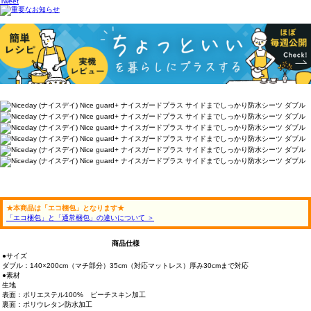
Tweet
★本商品は「エコ梱包」となります★
「エコ梱包」と「通常梱包」の違いについて ＞
商品仕様
●サイズ
ダブル：140×200cm（マチ部分）35cm（対応マットレス）厚み30cmまで対応
●素材
生地
表面：ポリエステル100% ピーチスキン加工
裏面：ポリウレタン防水加工