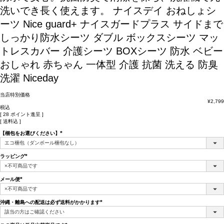
洗いでき長く使えます。
ナイスデイ おねしょシ
ーツ Nice guard+ ナイスガードプラス サイドまで
しっかり防水シーツ ダブル ボックスシーツ マッ
トレスカバー 介護シーツ BOXシーツ 防水 ベビー
おしゃれ 赤ちゃん 一体型 介護 抗菌 洗える 防臭
洗濯 Niceday
当店特別価格
¥
2,799
税込
[
28
ポイント進呈 ]
送料込
【梱包をお選びください】
(必
須)
ラッピング
(必
須)
メール便
(必
須)
沖縄・離島への配送は必ず送料がかかります
(必
須)