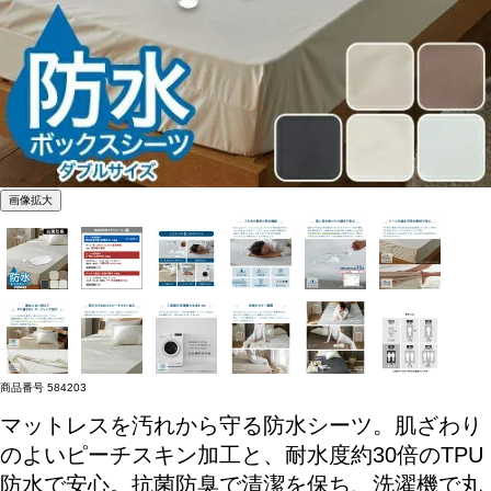
画像拡大
商品番号
584203
マットレスを汚れから守る防水シーツ。肌ざわり
のよいピーチスキン加工と、耐水度約30倍のTPU
防水で安心。抗菌防臭で清潔を保ち、洗濯機で丸