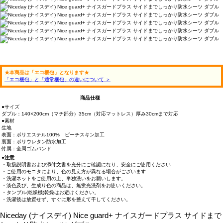
★本商品は「エコ梱包」となります★
「エコ梱包」と「通常梱包」の違いについて ＞
商品仕様
●サイズ
ダブル：140×200cm（マチ部分）35cm（対応マットレス）厚み30cmまで対応
●素材
生地
表面：ポリエステル100% ピーチスキン加工
裏面：ポリウレタン防水加工
付属：全周ゴムバンド
●注意
・取扱説明書および添付文書を充分にご確認になり、安全にご使用ください
・ご使用のモニタにより、色の見え方が異なる場合がございます
・洗濯ネットをご使用の上、単独洗いをお願いします。
・淡色及び、生成り色の商品は、無蛍光洗剤をお使いください。
・タンブル(乾燥機)乾燥はお避けください。
・洗濯後は放置せず、すぐに形を整えて干してください。
Niceday (ナイスデイ) Nice guard+ ナイスガードプラス サイドまで