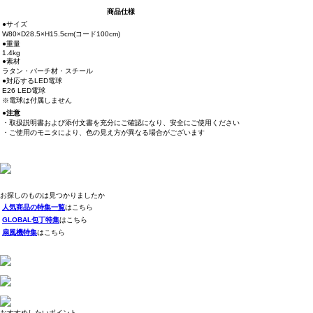
商品仕様
●サイズ
W80×D28.5×H15.5cm(コード100cm)
●重量
1.4kg
●素材
ラタン・バーチ材・スチール
●対応するLED電球
E26 LED電球
※電球は付属しません
●注意
・取扱説明書および添付文書を充分にご確認になり、安全にご使用ください
・ご使用のモニタにより、色の見え方が異なる場合がございます
お探しのものは見つかりましたか
人気商品の特集一覧
はこちら
GLOBAL包丁特集
はこちら
扇風機特集
はこちら
おすすめしたいポイント