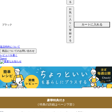
る
お
気
に
入
り
カートに入れる
ブラック
に
登
録
す
る
返品特約について
商品についてのお問い合わせ
レビューを書く
Tweet
豪華特典付き
( 特典の詳細はページ下部 )