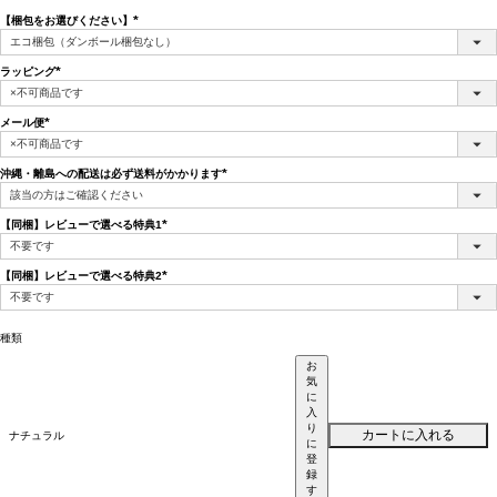
【梱包をお選びください】
(必
須)
ラッピング
(必
須)
メール便
(必
須)
沖縄・離島への配送は必ず送料がかかります
(必
須)
【同梱】レビューで選べる特典1
(必
須)
【同梱】レビューで選べる特典2
(必
須)
種類
お
気
に
入
り
カートに入れる
ナチュラル
に
登
録
す