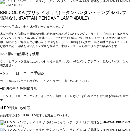
BRID OLIKA (ブリッド オリカ) ラタンペンダントランプ 4バルブ
電球なし (RATTAN PENDANT LAMP 4BULB)
一つ一つ手編みで制作 木×籐のナチュラルランプ
木材の滑らかな曲線と籐編みの組み合わせが存在感を放つペンダントライト、「BRID OLIKA ラタ
ンペンダントランプ 4バルブ 電球なし」。一つ一つ手編みで作られるシェードには天然の籐を使
用。編み目から漏れる光が柔らかく空間を照らし、圧迫感を抑えます。自然素材によるナチュラル
な雰囲気と、無駄を省いたシンプルな構造で、北欧テイストから和モダンまで馴染みます。
●木×籐の自然素材を使用
ウッドとラタンを使用したおしゃれな照明器具。北欧、和モダン、アジアン、どんなテイストにも
馴染みます。
●シェードは一つ一つ手編み
カゴメ編みのシェードは手作り。ひとつひとつ丁寧に作られています。
●照明の向きを調整可能
リビング、寝室、ダイニング、キッチン、玄関、トイレなど、お部屋に合わせて向き調節が可能で
す。
●LED電球にも対応
白熱電球のほか、E26 LED電球にも対応しています。