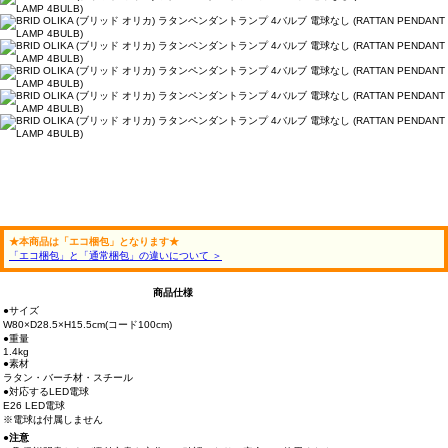
★本商品は「エコ梱包」となります★
「エコ梱包」と「通常梱包」の違いについて ＞
商品仕様
●サイズ
W80×D28.5×H15.5cm(コード100cm)
●重量
1.4kg
●素材
ラタン・バーチ材・スチール
●対応するLED電球
E26 LED電球
※電球は付属しません
●注意