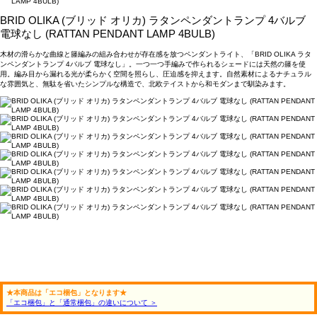
BRID OLIKA (ブリッド オリカ) ラタンペンダントランプ 4バルブ
電球なし (RATTAN PENDANT LAMP 4BULB)
木材の滑らかな曲線と籐編みの組み合わせが存在感を放つペンダントライト、「BRID OLIKA ラタ
ンペンダントランプ 4バルブ 電球なし」。一つ一つ手編みで作られるシェードには天然の籐を使
用。編み目から漏れる光が柔らかく空間を照らし、圧迫感を抑えます。自然素材によるナチュラル
な雰囲気と、無駄を省いたシンプルな構造で、北欧テイストから和モダンまで馴染みます。
★本商品は「エコ梱包」となります★
「エコ梱包」と「通常梱包」の違いについて ＞