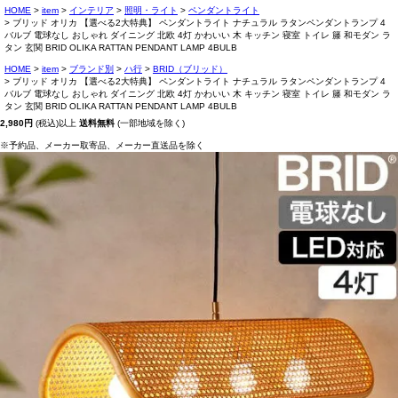
HOME
item
インテリア
照明・ライト
ペンダントライト
ブリッド オリカ 【選べる2大特典】 ペンダントライト ナチュラル ラタンペンダントランプ 4
バルブ 電球なし おしゃれ ダイニング 北欧 4灯 かわいい 木 キッチン 寝室 トイレ 籐 和モダン ラ
タン 玄関 BRID OLIKA RATTAN PENDANT LAMP 4BULB
HOME
item
ブランド別
ハ行
BRID（ブリッド）
ブリッド オリカ 【選べる2大特典】 ペンダントライト ナチュラル ラタンペンダントランプ 4
バルブ 電球なし おしゃれ ダイニング 北欧 4灯 かわいい 木 キッチン 寝室 トイレ 籐 和モダン ラ
タン 玄関 BRID OLIKA RATTAN PENDANT LAMP 4BULB
2,980円
(税込)以上
送料無料
(一部地域を除く)
※予約品、メーカー取寄品、メーカー直送品を除く