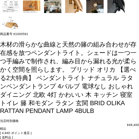
商品番号
61000591
木材の滑らかな曲線と天然の籐の組み合わせが存
在感を放つペンダントライト。シェードは一つ一
つ手編みで制作され、編み目から漏れる光が柔ら
かく空間を照らします。
ブリッド オリカ 【選べ
る2大特典】 ペンダントライト ナチュラル ラタ
ンペンダントランプ 4バルブ 電球なし おしゃれ
ダイニング 北欧 4灯 かわいい 木 キッチン 寝室
トイレ 籐 和モダン ラタン 玄関 BRID OLIKA
RATTAN PENDANT LAMP 4BULB
当店特別価格
¥
48,400
税込
[
4,840
ポイント進呈 ]
送料込