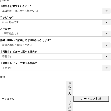
送料込
【梱包をお選びください】
(必
須)
ラッピング
(必
須)
メール便
(必
須)
沖縄・離島への配送は必ず送料がかかります
(必
須)
【同梱】レビューで選べる特典1
(必
須)
【同梱】レビューで選べる特典2
(必
須)
種類
お
気
に
入
り
カートに入れる
ナチュラル
に
登
録
す