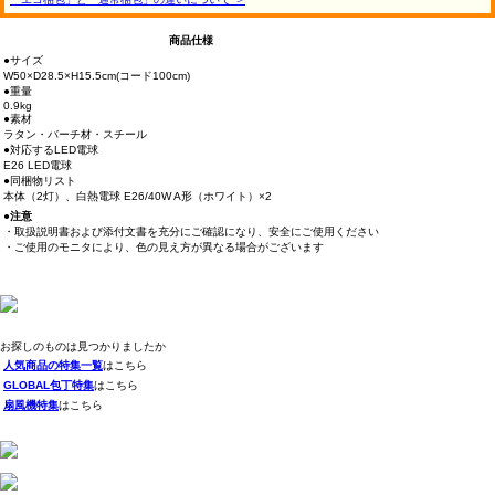
商品仕様
●サイズ
W50×D28.5×H15.5cm(コード100cm)
●重量
0.9kg
●素材
ラタン・バーチ材・スチール
●対応するLED電球
E26 LED電球
●同梱物リスト
本体（2灯）、白熱電球 E26/40W A形（ホワイト）×2
●注意
・取扱説明書および添付文書を充分にご確認になり、安全にご使用ください
・ご使用のモニタにより、色の見え方が異なる場合がございます
お探しのものは見つかりましたか
人気商品の特集一覧
はこちら
GLOBAL包丁特集
はこちら
扇風機特集
はこちら