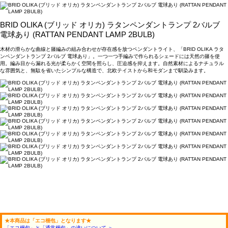
BRID OLIKA (ブリッド オリカ) ラタンペンダントランプ 2バルブ
電球あり (RATTAN PENDANT LAMP 2BULB)
木材の滑らかな曲線と籐編みの組み合わせが存在感を放つペンダントライト、「BRID OLIKA ラタ
ンペンダントランプ 2バルブ 電球あり」。一つ一つ手編みで作られるシェードには天然の籐を使
用。編み目から漏れる光が柔らかく空間を照らし、圧迫感を抑えます。自然素材によるナチュラル
な雰囲気と、無駄を省いたシンプルな構造で、北欧テイストから和モダンまで馴染みます。
★本商品は「エコ梱包」となります★
「エコ梱包」と「通常梱包」の違いについて ＞