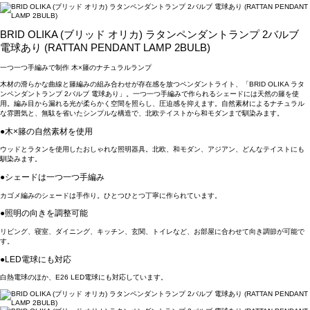
BRID OLIKA (ブリッド オリカ) ラタンペンダントランプ 2バルブ
電球あり (RATTAN PENDANT LAMP 2BULB)
一つ一つ手編みで制作 木×籐のナチュラルランプ
木材の滑らかな曲線と籐編みの組み合わせが存在感を放つペンダントライト、「BRID OLIKA ラタ
ンペンダントランプ 2バルブ 電球あり」。一つ一つ手編みで作られるシェードには天然の籐を使
用。編み目から漏れる光が柔らかく空間を照らし、圧迫感を抑えます。自然素材によるナチュラル
な雰囲気と、無駄を省いたシンプルな構造で、北欧テイストから和モダンまで馴染みます。
●木×籐の自然素材を使用
ウッドとラタンを使用したおしゃれな照明器具。北欧、和モダン、アジアン、どんなテイストにも
馴染みます。
●シェードは一つ一つ手編み
カゴメ編みのシェードは手作り。ひとつひとつ丁寧に作られています。
●照明の向きを調整可能
リビング、寝室、ダイニング、キッチン、玄関、トイレなど、お部屋に合わせて向き調節が可能で
す。
●LED電球にも対応
白熱電球のほか、E26 LED電球にも対応しています。