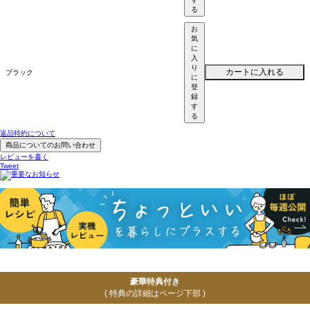
る
お
気
に
入
り
カートに入れる
ブラック
に
登
録
す
る
返品特約について
商品についてのお問い合わせ
レビューを書く
Tweet
豪華特典付き
( 特典の詳細はページ下部 )