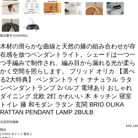
商品番号
61000601
木材の滑らかな曲線と天然の籐の組み合わせが存
在感を放つペンダントライト。シェードは一つ一
つ手編みで制作され、編み目から漏れる光が柔ら
かく空間を照らします。
ブリッド オリカ 【選べ
る2大特典】 ペンダントライト ナチュラル ラタ
ンペンダントランプ 2バルブ 電球あり おしゃれ
ダイニング 北欧 2灯 かわいい 木 キッチン 寝室
トイレ 籐 和モダン ラタン 玄関 BRID OLIKA
RATTAN PENDANT LAMP 2BULB
当店特別価格
¥
30,140
税込
[
3,014
ポイント進呈 ]