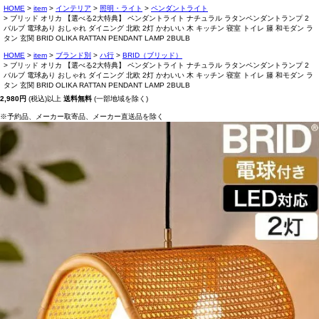
HOME
item
インテリア
照明・ライト
ペンダントライト
ブリッド オリカ 【選べる2大特典】 ペンダントライト ナチュラル ラタンペンダントランプ 2
バルブ 電球あり おしゃれ ダイニング 北欧 2灯 かわいい 木 キッチン 寝室 トイレ 籐 和モダン ラ
タン 玄関 BRID OLIKA RATTAN PENDANT LAMP 2BULB
HOME
item
ブランド別
ハ行
BRID（ブリッド）
ブリッド オリカ 【選べる2大特典】 ペンダントライト ナチュラル ラタンペンダントランプ 2
バルブ 電球あり おしゃれ ダイニング 北欧 2灯 かわいい 木 キッチン 寝室 トイレ 籐 和モダン ラ
タン 玄関 BRID OLIKA RATTAN PENDANT LAMP 2BULB
2,980円
(税込)以上
送料無料
(一部地域を除く)
※予約品、メーカー取寄品、メーカー直送品を除く