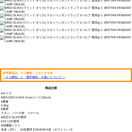
★本商品は「エコ梱包」となります★
「エコ梱包」と「通常梱包」の違いについて ＞
商品仕様
●サイズ
W50×D28.5×H15.5cm(コード100cm)
●重量
0.9kg
●素材
ラタン・バーチ材・スチール
●対応するLED電球
E26 LED電球
●同梱物リスト
本体（2灯）、白熱電球 E26/40W A形（ホワイト）×2