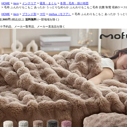
HOME
item
インテリア
寝具・まくら
冬用：毛布・掛け布団
毛布 ふんわりもこもこ あったか うっとりなめらか ふんわりもこもこ毛布 抗菌 制電 収納ケース付 セ
HOME
item
ブランド別
マ行
mofua（モフア）
毛布 ふんわりもこもこ あったか うっとり
2,980円
(税込)以上
送料無料
(一部地域を除く)
※予約品、メーカー取寄品、メーカー直送品を除く