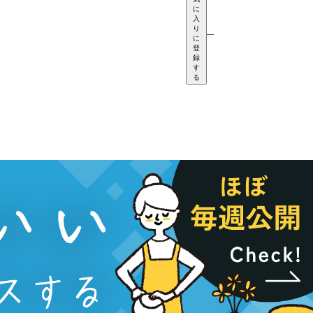
に
入
り
—
に
登
録
す
る