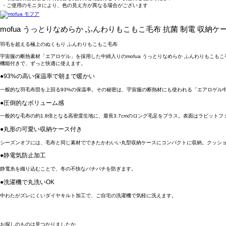
・ご使用のモニタにより、色の見え方が異なる場合がございます
mofua うっとりなめらか ふんわりもこもこ毛布 抗菌 制電 収納ケ
羽毛を超える極上のぬくもり ふんわりもこもこ毛布
宇宙服の断熱素材「エアロゲル」を採用した中綿入りのmofua うっとりなめらか ふんわりもこ
機能付きで、ずっと快適に使えます。
●93%の高い保温率で朝まで暖かい
一般的な羽毛布団を上回る93%の保温率。その秘密は、宇宙服の断熱材にも使われる「エアロゲル
●圧倒的なボリューム感
一般的な毛布の約1.8倍となる高密度生地に、最長3.7cmのロング毛足をプラス。表面はラビッ
●丸形の可愛い収納ケース付き
シーズンオフには、毛布と同じ素材でできたかわいい丸型収納ケースにコンパクトに収納。クッシ
●静電気防止加工
静電糸を織り込むことで、冬の不快なパチパチを防ぎます。
●洗濯機で丸洗いOK
中わたがズレにくいダイヤキルト加工で、ご自宅の洗濯機で気軽に洗えます。
お探しのものは見つかりましたか