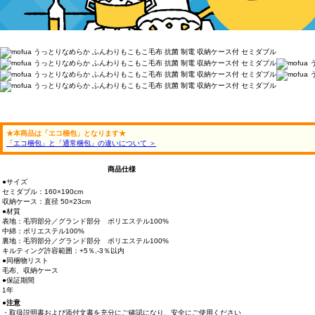
★本商品は「エコ梱包」となります★
「エコ梱包」と「通常梱包」の違いについて ＞
商品仕様
●サイズ
セミダブル：160×190cm
収納ケース：直径 50×23cm
●材質
表地：毛羽部分／グランド部分 ポリエステル100%
中綿：ポリエステル100%
裏地：毛羽部分／グランド部分 ポリエステル100%
キルティング許容範囲：+5％,-3％以内
●同梱物リスト
毛布、収納ケース
●保証期間
1年
●注意
・取扱説明書および添付文書を充分にご確認になり、安全にご使用ください