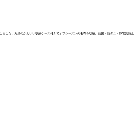
実現しました。丸形のかわいい収納ケース付きでオフシーズンの毛布を収納。抗菌・防ダニ・静電気防止