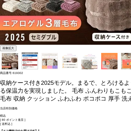
画像拡大
商品番号
619302
収納ケース付き2025モデル。まるで、とろける
る保温力を実現しました。
毛布 ふんわりもこもこ
毛布 収納 クッション ふわふわ ポコポコ 厚手 洗え
当店特別価格
税込
[
80
ポイント進呈 ]
送料込
【エコ梱包でのお届けです】