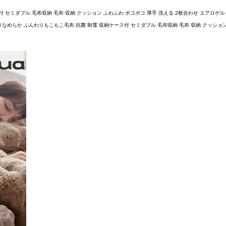
ミダブル 毛布収納 毛布 収納 クッション ふわふわ ポコポコ 厚手 洗える 2枚合わせ エアロゲル 暖
なめらか ふんわりもこもこ毛布 抗菌 制電 収納ケース付 セミダブル 毛布収納 毛布 収納 クッション ふ