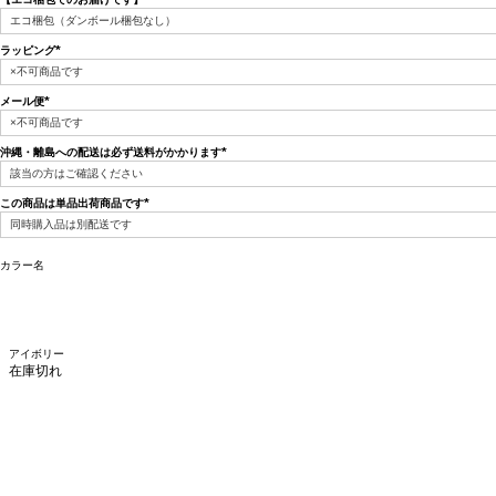
(必
須)
ラッピング
(必
須)
メール便
(必
須)
沖縄・離島への配送は必ず送料がかかります
(必
須)
この商品は単品出荷商品です
(必
須)
カラー名
アイボリー
在庫切れ