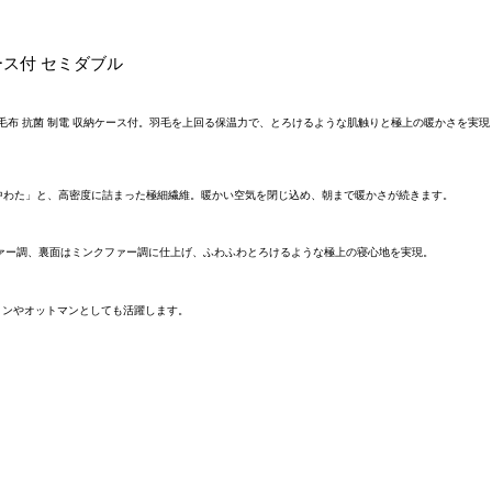
ース付 セミダブル
もこ毛布 抗菌 制電 収納ケース付。羽毛を上回る保温力で、とろけるような肌触りと極上の暖かさを
中わた」と、高密度に詰まった極細繊維。暖かい空気を閉じ込め、朝まで暖かさが続きます。
トファー調、裏面はミンクファー調に仕上げ、ふわふわとろけるような極上の寝心地を実現。
ョンやオットマンとしても活躍します。