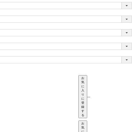
お
気
に
入
り
—
に
登
録
す
る
お
気
に