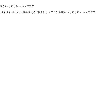
かい とろとろ mofua モフア
わふわ ポコポコ 厚手 洗える 2枚合わせ エアロゲル 暖かい とろとろ mofua モフア