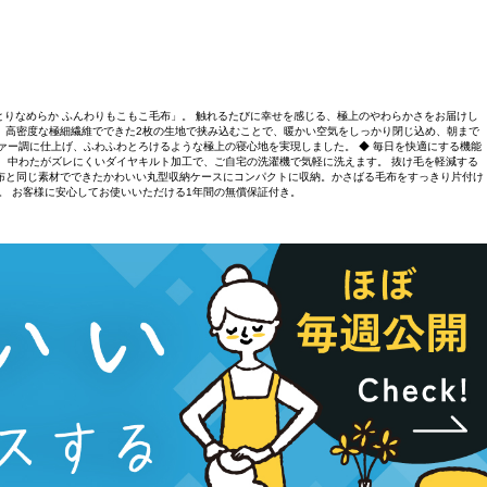
っとりなめらか ふんわりもこもこ毛布」。 触れるたびに幸せを感じる、極上のやわらかさをお届けし
を、高密度な極細繊維でできた2枚の生地で挟み込むことで、暖かい空気をしっかり閉じ込め、朝まで
クファー調に仕上げ、ふわふわとろけるような極上の寝心地を実現しました。 ◆ 毎日を快適にする機能
： 中わたがズレにくいダイヤキルト加工で、ご自宅の洗濯機で気軽に洗えます。 抜け毛を軽減する
毛布と同じ素材でできたかわいい丸型収納ケースにコンパクトに収納。かさばる毛布をすっきり片付け
産。 お客様に安心してお使いいただける1年間の無償保証付き。