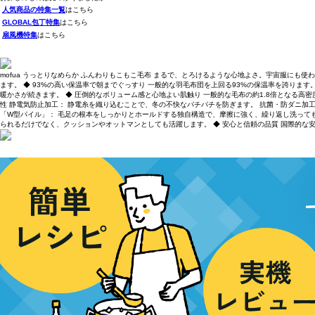
人気商品の特集一覧
はこちら
GLOBAL包丁特集
はこちら
扇風機特集
はこちら
mofua うっとりなめらか ふんわりもこもこ毛布 まるで、とろけるような心地よさ。宇宙服にも
ます。 ◆ 93%の高い保温率で朝までぐっすり 一般的な羽毛布団を上回る93%の保温率を誇り
暖かさが続きます。 ◆ 圧倒的なボリューム感と心地よい肌触り 一般的な毛布の約1.8倍となる高密
性 静電気防止加工： 静電糸を織り込むことで、冬の不快なパチパチを防ぎます。 抗菌・防ダニ加
「W型パイル」： 毛足の根本をしっかりとホールドする独自構造で、摩擦に強く、繰り返し洗って
られるだけでなく、クッションやオットマンとしても活躍します。 ◆ 安心と信頼の品質 国際的な安