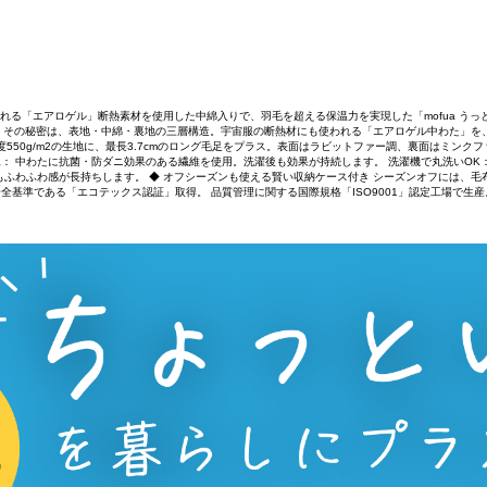
使われる「エアロゲル」断熱素材を使用した中綿入りで、羽毛を超える保温力を実現した「mofua う
ます。その秘密は、表地・中綿・裏地の三層構造。宇宙服の断熱材にも使われる「エアロゲル中わた」
度550g/m2の生地に、最長3.7cmのロング毛足をプラス。表面はラビットファー調、裏面はミン
工： 中わたに抗菌・防ダニ効果のある繊維を使用。洗濯後も効果が持続します。 洗濯機で丸洗いOK
もふわふわ感が長持ちします。 ◆ オフシーズンも使える賢い収納ケース付き シーズンオフには、
全基準である「エコテックス認証」取得。 品質管理に関する国際規格「ISO9001」認定工場で生