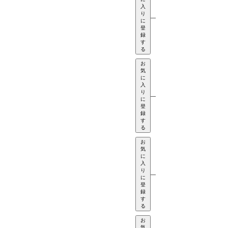
入
り
—
に
登
録
す
る
お
気
に
入
り
—
に
登
録
す
る
お
気
に
入
り
—
に
登
録
す
る
お
気