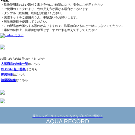
●注意
・取扱説明書および添付文書を充分にご確認になり、安全にご使用ください
・ご使用のモニタにより、色の見え方が異なる場合がございます
・タンブル（乾燥機）乾燥はお避けください。
・洗濯ネットをご使用のうえ、単独洗いをお願いします。
・無蛍光洗剤を使用してください。
・この製品は色落ちする恐れがありますので、洗濯は白いものと一緒にしないでください。
・素材の特性上、洗濯後は放置せず、すぐに形を整えて干してください。
お探しのものは見つかりましたか
人気商品の特集一覧
はこちら
GLOBAL包丁特集
はこちら
暖房特集
はこちら
加湿器特集
はこちら
簡単レシピ・ライフハック などをブログでご紹介！
AQUA RECORD