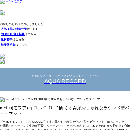
お探しのものは見つかりましたか
人気商品の特集一覧
はこちら
GLOBAL包丁特集
はこちら
暖房特集
はこちら
加湿器特集
はこちら
簡単レシピ・ライフハック などをブログでご紹介！
AQUA RECORD
mofua(モフア) イブル CLOUD柄 くすみ系おしゃれなラウンド型ベ
ビーマット
「mofua(モフア) イブル CLOUD柄 くすみ系おしゃれなラウンド型ベビーマット」はもこもことし
た雲形のキルティング生地が可愛いベビーマット。カバーは綿100％生地でやわらかな肌触りで心地
良いです。寝返りをたくさん打つ赤ちゃんにも、よちよち歩きを始めたキッズにも安心して使えま