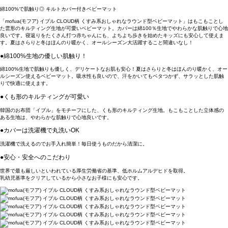
綿100%で肌触り◎ キルトカバー付きベビーマット
「mofua(モフア) イブル CLOUD柄 くすみ系おしゃれなラウンド型ベビーマット」はもこもことし
た雲形のキルティング生地が可愛いベビーマット。カバーは綿100％生地でやわらかな肌触りで心地
良いです。寝返りをたくさん打つ赤ちゃんにも、よちよち歩きを始めたキッズにも安心して使えま
す。夏はさらりと冬はほんのり暖かく、オールシーズン大活躍すること間違いなし！
●綿100%生地の優しい肌触り！
綿100%生地で肌触りも優しく、デリケートなお肌も安心！夏はさらりと冬はほんのり暖かく、オー
ルシーズン使えるベビーマット。吸水性も良いので、汗をかいてもベタつかず、サラッとした肌触
りで快適に使えます。
●くも形のキルティングが可愛い
韓国のお布団「イブル」をモチーフにした、くも形のキルティング生地。もこもことした立体感の
ある生地は、やわらかな肌触りで心地良いです。
●カバーは洗濯機で丸洗いOK
洗濯機で洗えるのでお手入れ簡単！毎日使うものだから清潔に。
●安心・安全へのこだわり
世界で最も厳しいといわれている厚生労働省の基準、低ホルムアルデヒドを取得。
乳幼児基準をクリアしているから小さなお子様にも安心です。