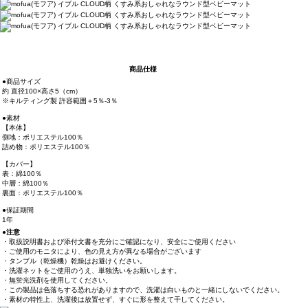
商品仕様
●商品サイズ
約 直径100×高さ5（cm）
※キルティング製 許容範囲＋5％-3％
●素材
【本体】
側地：ポリエステル100％
詰め物：ポリエステル100％
【カバー】
表：綿100％
中層：綿100％
裏面：ポリエステル100％
●保証期間
1年
●注意
・取扱説明書および添付文書を充分にご確認になり、安全にご使用ください
・ご使用のモニタにより、色の見え方が異なる場合がございます
・タンブル（乾燥機）乾燥はお避けください。
・洗濯ネットをご使用のうえ、単独洗いをお願いします。
・無蛍光洗剤を使用してください。
・この製品は色落ちする恐れがありますので、洗濯は白いものと一緒にしないでください。
・素材の特性上、洗濯後は放置せず、すぐに形を整えて干してください。