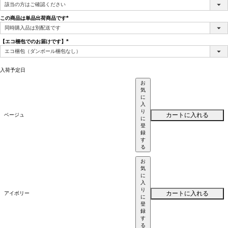
(必
須)
この商品は単品出荷商品です
(必
須)
【エコ梱包でのお届けです】
(必
須)
入荷予定日
お
気
に
入
り
カートに入れる
ベージュ
に
登
録
す
る
お
気
に
入
り
カートに入れる
アイボリー
に
登
録
す
る