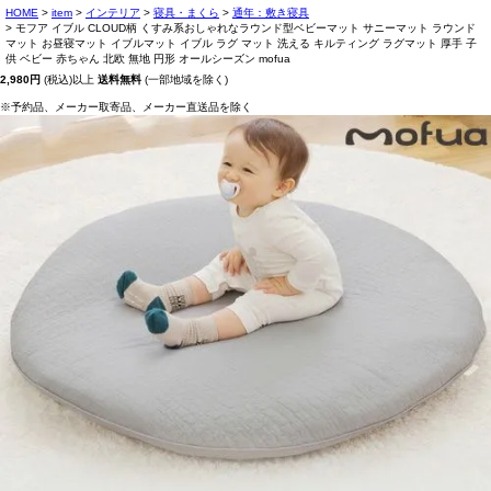
HOME
item
インテリア
寝具・まくら
通年：敷き寝具
モフア イブル CLOUD柄 くすみ系おしゃれなラウンド型ベビーマット サニーマット ラウンド
マット お昼寝マット イブルマット イブル ラグ マット 洗える キルティング ラグマット 厚手 子
供 ベビー 赤ちゃん 北欧 無地 円形 オールシーズン mofua
2,980円
(税込)以上
送料無料
(一部地域を除く)
※予約品、メーカー取寄品、メーカー直送品を除く