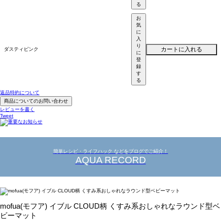
る
お
気
に
入
り
カートに入れる
ダスティピンク
に
登
録
す
る
返品特約について
商品についてのお問い合わせ
レビューを書く
Tweet
簡単レシピ・ライフハック などをブログでご紹介！
AQUA RECORD
mofua(モフア) イブル CLOUD柄 くすみ系おしゃれなラウンド型ベ
ビーマット