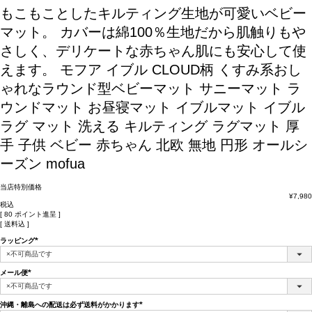
もこもことしたキルティング生地が可愛いベビー
マット。 カバーは綿100％生地だから肌触りもや
さしく、デリケートな赤ちゃん肌にも安心して使
えます。
モフア イブル CLOUD柄 くすみ系おし
ゃれなラウンド型ベビーマット サニーマット ラ
ウンドマット お昼寝マット イブルマット イブル
ラグ マット 洗える キルティング ラグマット 厚
手 子供 ベビー 赤ちゃん 北欧 無地 円形 オールシ
ーズン mofua
当店特別価格
¥
7,980
税込
[
80
ポイント進呈 ]
送料込
ラッピング
(必
須)
メール便
(必
須)
沖縄・離島への配送は必ず送料がかかります