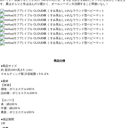
す。夏はさらりと冬はほんのり暖かく、オールシーズン大活躍すること間違いなし！
商品仕様
●商品サイズ
約 直径100×高さ5（cm）
※キルティング製 許容範囲＋5％-3％
●素材
【本体】
側地：ポリエステル100％
詰め物：ポリエステル100％
【カバー】
表：綿100％
中層：綿100％
裏面：ポリエステル100％
●保証期間
1年