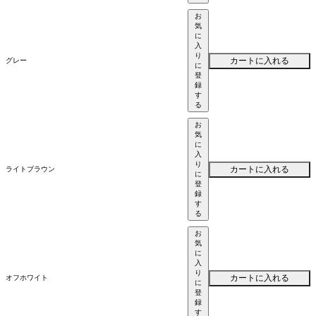
お
気
に
入
り
カートに入れる
グレー
に
登
録
す
る
お
気
に
入
り
カートに入れる
ライトブラウン
に
登
録
す
る
お
気
に
入
り
カートに入れる
オフホワイト
に
登
録
す