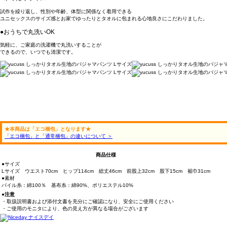
試作を繰り返し、性別や年齢、体型に関係なく着用できる
ユニセックスのサイズ感とお家でゆったりとタオルに包まれる心地良さにこだわりました。
●おうちで丸洗いOK
気軽に、ご家庭の洗濯機で丸洗いすることが
できるので、いつでも清潔です。
★本商品は「エコ梱包」となります★
「エコ梱包」と「通常梱包」の違いについて ＞
商品仕様
●サイズ
Lサイズ ウエスト70cm ヒップ114cm 総丈46cm 前股上32cm 股下15cm 裾巾31cm
●素材
パイル糸：綿100％ 基布糸：綿90%、ポリエステル10%
●注意
・取扱説明書および添付文書を充分にご確認になり、安全にご使用ください
・ご使用のモニタにより、色の見え方が異なる場合がございます