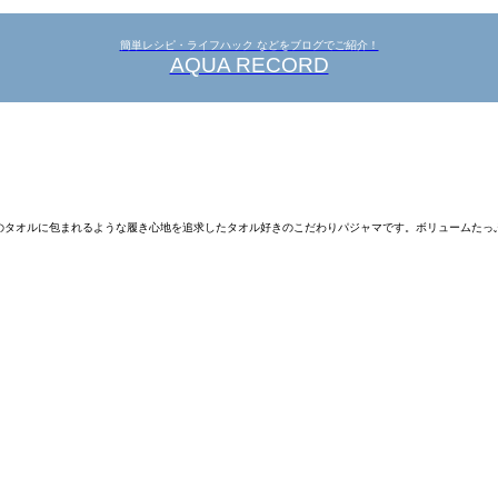
簡単レシピ・ライフハック などをブログでご紹介！
AQUA RECORD
いた時のタオルに包まれるような履き心地を追求したタオル好きのこだわりパジャマです。ボリューム