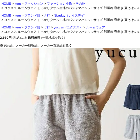
HOME
item
ファッション
ファッション小物
その他
ユクスス ルームウェア しっかりタオル生地のパジャマパンツ Lサイズ 部屋着 寝巻き 夏 かわいい 
HOME
item
ブランド別
ナ行
Niceday（ナイスデイ）
ユクスス ルームウェア しっかりタオル生地のパジャマパンツ Lサイズ 部屋着 寝巻き 夏 かわいい 
HOME
item
ブランド別
ヤ行
yucuss（ユクスス）
ルームウェア
ユクスス ルームウェア しっかりタオル生地のパジャマパンツ Lサイズ 部屋着 寝巻き 夏 かわいい 
2,980円
(税込)以上
送料無料
(一部地域を除く)
※予約品、メーカー取寄品、メーカー直送品を除く