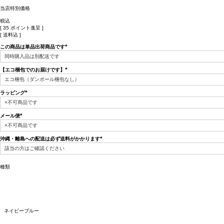
当店特別価格
税込
[
35
ポイント進呈 ]
送料込
この商品は単品出荷商品です
(必
須)
【エコ梱包でのお届けです】
(必
須)
ラッピング
(必
須)
メール便
(必
須)
沖縄・離島への配送は必ず送料がかかります
(必
須)
種類
ネイビーブルー