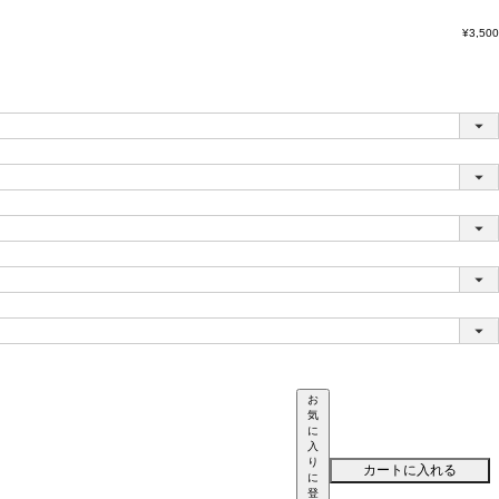
¥
3,500
お
気
に
入
り
カートに入れる
に
登