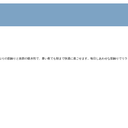
たっぷりの肌触りと抜群の吸水性で、暑い夜でも朝まで快適に過ごせます。毎日しあわせな肌触りでリラ