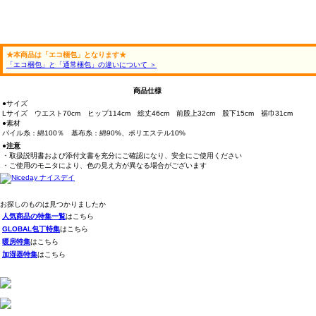
★本商品は「エコ梱包」となります★
「エコ梱包」と「通常梱包」の違いについて ＞
商品仕様
●サイズ
Lサイズ ウエスト70cm ヒップ114cm 総丈46cm 前股上32cm 股下15cm 裾巾31cm
●素材
パイル糸：綿100％ 基布糸：綿90%、ポリエステル10%
●注意
・取扱説明書および添付文書を充分にご確認になり、安全にご使用ください
・ご使用のモニタにより、色の見え方が異なる場合がございます
お探しのものは見つかりましたか
人気商品の特集一覧
はこちら
GLOBAL包丁特集
はこちら
暖房特集
はこちら
加湿器特集
はこちら