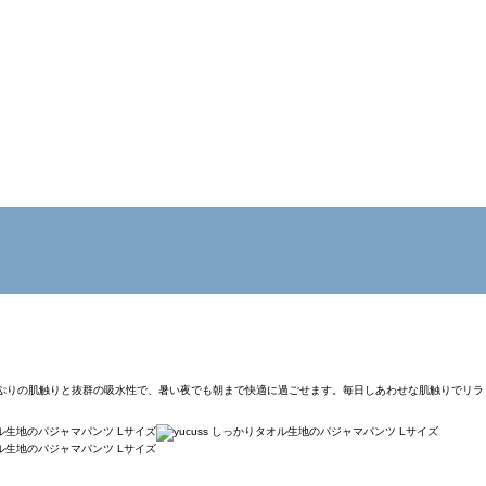
たっぷりの肌触りと抜群の吸水性で、暑い夜でも朝まで快適に過ごせます。毎日しあわせな肌触りでリラ