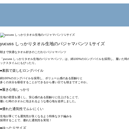
yucuss しっかりタオル生地のパジャマパンツ Lサイズ
朝まで快適なタオル好きのこだわりパジャマパンツ
「yucuss しっかりタオル生地のパジャマパンツ」は、綿100%のロングパイルを採用し、履
ックスタイムにもぴったり。
●素肌で楽しむロングパイル
綿100%のロングパイルを採用し、ボリューム感のある肌触りと
多くの水分を吸収することができるから暑い日でも朝まですこやか。
●履き心地しっかり
生地の密度を濃くし、安心感のある肌触りに仕上げることで、
履いた時のタオルに包まれるような着心地を追求しました。
●優れた通気性でムレにくい
生地が厚くても通気性が良くなるよう特殊なタテ編みを
採用することで、優れた通気性を実現！
●ゆったりサイズ