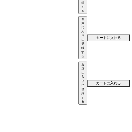
録
す
る
お
気
に
入
り
カートに入れる
に
登
録
す
る
お
気
に
入
り
カートに入れる
に
登
録
す
る