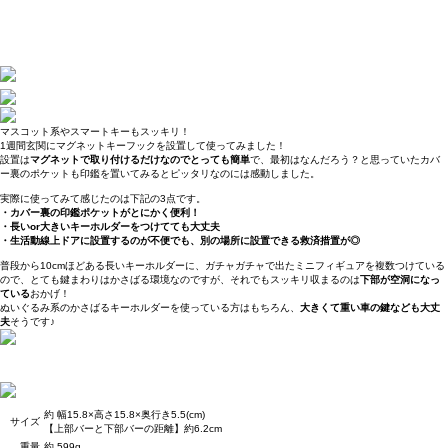
マスコット系やスマートキーもスッキリ！
1週間玄関にマグネットキーフックを設置して使ってみました！
設置は
マグネットで取り付けるだけなのでとっても簡単
で、最初はなんだろう？と思っていたカバ
ー裏のポケットも印鑑を置いてみるとピッタリなのには感動しました。
実際に使ってみて感じたのは下記の3点です。
・カバー裏の印鑑ポケットがとにかく便利！
・長いor大きいキーホルダーをつけてても大丈夫
・生活動線上ドアに設置するのが不便でも、別の場所に設置できる救済措置が◎
普段から10cmほどある長いキーホルダーに、ガチャガチャで出たミニフィギュアを複数つけている
ので、とても鍵まわりはかさばる環境なのですが、それでもスッキリ収まるのは
下部が空洞になっ
ている
おかげ！
ぬいぐるみ系のかさばるキーホルダーを使っている方はもちろん、
大きくて重い車の鍵なども大丈
夫
そうです♪
約 幅15.8×高さ15.8×奥行き5.5(cm)
サイズ
【上部バーと下部バーの距離】約6.2cm
重量
約 599g