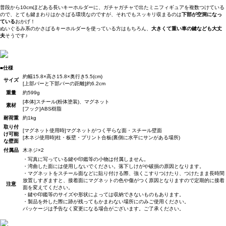
普段から10cmほどある長いキーホルダーに、ガチャガチャで出たミニフィギュアを複数つけている
ので、とても鍵まわりはかさばる環境なのですが、それでもスッキリ収まるのは
下部が空洞になっ
ている
おかげ！
ぬいぐるみ系のかさばるキーホルダーを使っている方はもちろん、
大きくて重い車の鍵なども大丈
夫
そうです♪
■仕様
約幅15.8×高さ15.8×奥行き5.5(cm)
サイズ
[上部バーと下部バーの距離]約6.2cm
重量
約599g
[本体]スチール(粉体塗装)、マグネット
素材
[フック]ABS樹脂
耐荷重
約1kg
取り付
[マグネット使用時]マグネットがつく平らな面・スチール壁面
け可能
[木ネジ使用時]柱・板壁・プリント合板(裏側に水平にサンがある場所)
な壁面
付属品
木ネジ×2
・写真に写っている鍵や印鑑等の小物は付属しません。
・湾曲した面には使用しないでください。落下しけがや破損の原因となります。
・マグネットをスチール面などに貼り付ける際、強くこすりつけたり、つけたまま長時間
放置しすぎますと、接着面にマグネットの色や傷がつく原因となりますので定期的に接着
注意
面を変えてください。
・鍵や印鑑等のサイズや形状によっては収納できないものもあります。
・製品を外した際に跡が残ってもかまわない場所にのみご使用ください。
パッケージは予告なく変更になる場合がございます。ご了承ください。