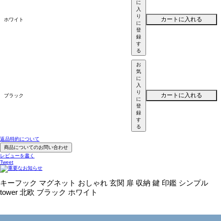
に
入
り
カートに入れる
ホワイト
に
登
録
す
る
お
気
に
入
り
カートに入れる
ブラック
に
登
録
す
る
返品特約について
商品についてのお問い合わせ
レビューを書く
Tweet
キーフック マグネット おしゃれ 玄関 扉 収納 鍵 印鑑 シンプル
tower 北欧 ブラック ホワイト