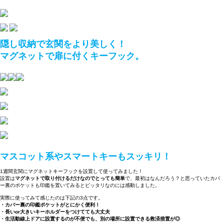
隠し収納で玄関をより美しく！
マグネットで扉に付くキーフック。
マスコット系やスマートキーもスッキリ！
1週間玄関にマグネットキーフックを設置して使ってみました！
設置は
マグネットで取り付けるだけなのでとっても簡単
で、最初はなんだろう？と思っていたカバ
ー裏のポケットも印鑑を置いてみるとピッタリなのには感動しました。
実際に使ってみて感じたのは下記の3点です。
・カバー裏の印鑑ポケットがとにかく便利！
・長いor大きいキーホルダーをつけてても大丈夫
・生活動線上ドアに設置するのが不便でも、別の場所に設置できる救済措置が◎