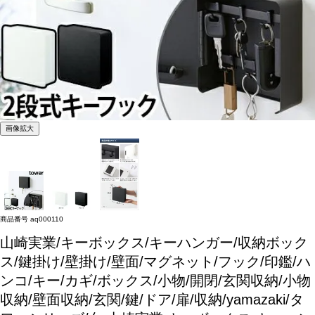
画像拡大
商品番号
aq000110
山崎実業/キーボックス/キーハンガー/収納ボック
ス/鍵掛け/壁掛け/壁面/マグネット/フック/印鑑/ハ
ンコ/キー/カギ/ボックス/小物/開閉/玄関収納/小物
収納/壁面収納/玄関/鍵/ドア/扉/収納/yamazaki/タ