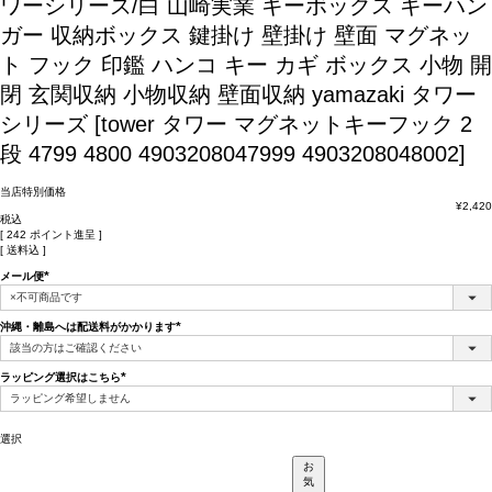
ワーシリーズ/白
山崎実業 キーボックス キーハン
ガー 収納ボックス 鍵掛け 壁掛け 壁面 マグネッ
ト フック 印鑑 ハンコ キー カギ ボックス 小物 開
閉 玄関収納 小物収納 壁面収納 yamazaki タワー
シリーズ [tower タワー マグネットキーフック 2
段 4799 4800 4903208047999 4903208048002]
当店特別価格
¥
2,420
税込
[
242
ポイント進呈 ]
送料込
メール便
(必
須)
沖縄・離島へは配送料がかかります
(必
須)
ラッピング選択はこちら
(必
須)
選択
お
気