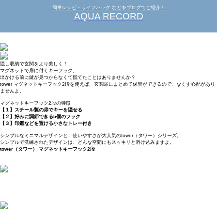
簡単レシピ・ライフハック などをブログでご紹介！
AQUA RECORD
隠し収納で玄関をより美しく！
マグネットで扉に付くキーフック。
出かける前に鍵が見つからなくて慌てたことはありませんか？
tower マグネットキーフック2段を使えば、玄関扉にまとめて保管ができるので、なくす心配があり
ませんよ。
マグネットキーフック2段の特徴
【１】スチール製の扉でキーを隠せる
【２】好みに調節できる5個のフック
【３】印鑑などを置ける小さなトレー付き
シンプルなミニマルデザインと、使いやすさが大人気のtower（タワー）シリーズ。
シンプルで洗練されたデザインは、どんな空間にもスッキリと溶け込みますよ。
tower（タワー） マグネットキーフック2段