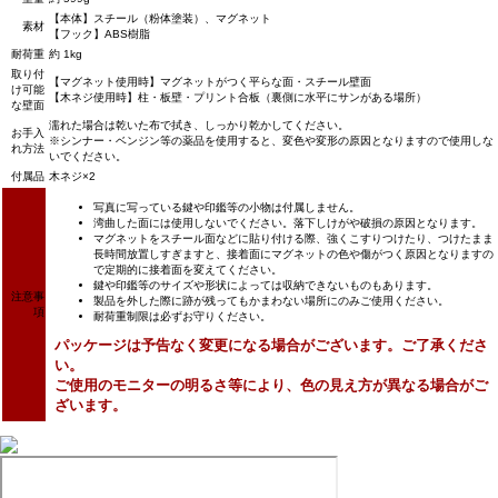
【本体】スチール（粉体塗装）、マグネット
素材
【フック】ABS樹脂
耐荷重
約 1kg
取り付
【マグネット使用時】マグネットがつく平らな面・スチール壁面
け可能
【木ネジ使用時】柱・板壁・プリント合板（裏側に水平にサンがある場所）
な壁面
濡れた場合は乾いた布で拭き、しっかり乾かしてください。
お手入
※シンナー・ベンジン等の薬品を使用すると、変色や変形の原因となりますので使用しな
れ方法
いでください。
付属品
木ネジ×2
写真に写っている鍵や印鑑等の小物は付属しません。
湾曲した面には使用しないでください。落下しけがや破損の原因となります。
マグネットをスチール面などに貼り付ける際、強くこすりつけたり、つけたまま
長時間放置しすぎますと、接着面にマグネットの色や傷がつく原因となりますの
で定期的に接着面を変えてください。
鍵や印鑑等のサイズや形状によっては収納できないものもあります。
注意事
製品を外した際に跡が残ってもかまわない場所にのみご使用ください。
項
耐荷重制限は必ずお守りください。
パッケージは予告なく変更になる場合がございます。ご了承くださ
い。
ご使用のモニターの明るさ等により、色の見え方が異なる場合がご
ざいます。