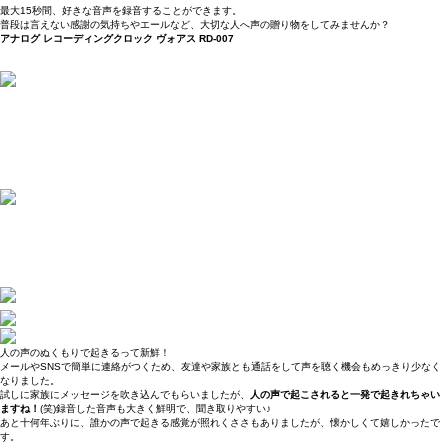
最大15秒間、好きな音声を録音することができます。
普段は言えない感謝の気持ちやエールなど、大切な人へ声の贈り物をしてみませんか？
アナログ レコーディングクロック ヴォアス RD-007
人の声のぬくもりで起きるって新鮮！
メールやSNSで簡単に連絡がつくため、友達や家族とも通話をして声を聴く機会もめっきり少なく
なりました。
試しに家族にメッセージを吹き込んでもらいましたが、
人の声で起こされると一発で起きれちゃい
ますね！
(笑)録音した音声も大きく鮮明で、聞き取りやすい♪
あと十何年ぶりに、誰かの声で起きる感覚が照れくささもありましたが、懐かしくて嬉しかったで
す。