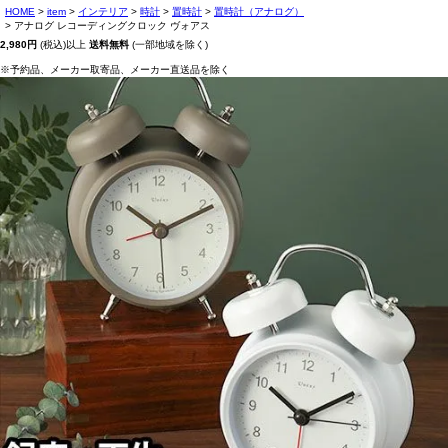
HOME
item
インテリア
時計
置時計
置時計（アナログ）
アナログ レコーディングクロック ヴォアス
2,980円
(税込)以上
送料無料
(一部地域を除く)
※予約品、メーカー取寄品、メーカー直送品を除く