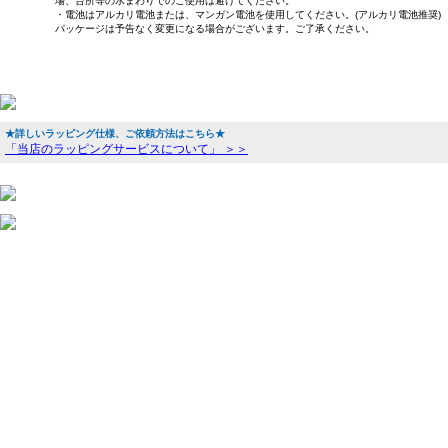
場、台所等の水まわりでのご使用は避けてください。
・電池はアルカリ電池または、マンガン電池を使用してください。(アルカリ電池推奨)
パッケージは予告なく変更になる場合がございます。ご了承ください。
★詳しいラッピング仕様、ご依頼方法はこちら★
「当店のラッピングサービスについて」 ＞＞