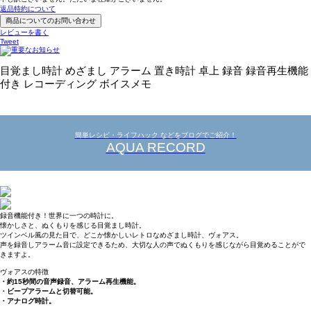
返品特約について
商品についてのお問い合わせ
レビューを書く
Tweet
目覚まし時計 めざまし アラーム 置き時計 卓上 録音 録音再生機能
付き レコーディング ボイスメモ
簡単レシピ・ライフハック などをブログでご紹介！
AQUA RECORD
録音機能付き！世界に一つの時計に。
懐かしさと、ぬくもりを感じる目覚まし時計。
ツインベル風の見た目で、どこか懐かしいレトロなめざまし時計、ヴォアス。
声を録音しアラーム音に設定できるため、大切な人の声でぬくもりを感じながら目覚めることがで
きますよ。
ヴォアスの特徴
・約15秒間の音声録音、アラーム再生機能。
・ビープアラームと切替可能。
・アナログ時計。