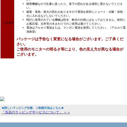
精密機械なので乱暴に扱ったり、落下の恐れがある場所に置かないでくださ
い。
破裂・発熱・発火の恐れがありますので電池を絶対にショート・分解・加熱・
火に入れるなどしないでください。
時計に使用されている機械は防水、耐水の仕様にはなっておりません。絶対に
注意事項
お風呂場、台所等の水まわりでのご使用は避けてください。
電池はアルカリ電池または、マンガン電池を使用してください。（アルカリ電
池推奨）
パッケージは予告なく変更になる場合がございます。ご了承くだ
さい。
ご使用のモニターの明るさ等により、色の見え方が異なる場合が
ございます。
★詳しいラッピング仕様、ご依頼方法はこちら★
「当店のラッピングサービスについて」 ＞＞