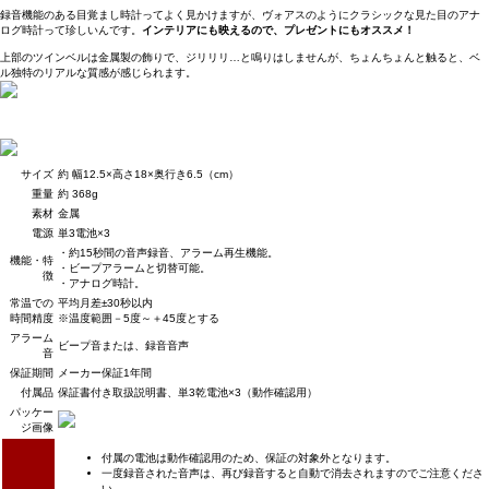
録音機能のある目覚まし時計ってよく見かけますが、ヴォアスのようにクラシックな見た目のアナ
ログ時計って珍しいんです。
インテリアにも映えるので、プレゼントにもオススメ！
上部のツインベルは金属製の飾りで、ジリリリ…と鳴りはしませんが、ちょんちょんと触ると、ベ
ル独特のリアルな質感が感じられます。
サイズ
約 幅12.5×高さ18×奥行き6.5（cm）
重量
約 368g
素材
金属
電源
単3電池×3
・約15秒間の音声録音、アラーム再生機能。
機能・特
・ビープアラームと切替可能。
徴
・アナログ時計。
常温での
平均月差±30秒以内
時間精度
※温度範囲－5度～＋45度とする
アラーム
ビープ音または、録音音声
音
保証期間
メーカー保証1年間
付属品
保証書付き取扱説明書、単3乾電池×3（動作確認用）
パッケー
ジ画像
付属の電池は動作確認用のため、保証の対象外となります。
一度録音された音声は、再び録音すると自動で消去されますのでご注意くださ
い。