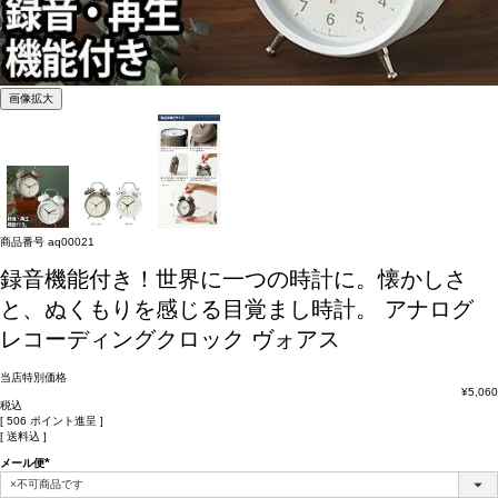
画像拡大
商品番号
aq00021
録音機能付き！世界に一つの時計に。懐かしさ
と、ぬくもりを感じる目覚まし時計。
アナログ
レコーディングクロック ヴォアス
当店特別価格
¥
5,060
税込
[
506
ポイント進呈 ]
送料込
メール便
(必
須)