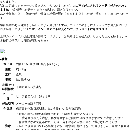
なりました。
試しに家族にメッセージを吹き込んでもらいましたが、
人の声で起こされると一発で起きれちゃい
ますね！
(笑)録音した音声も大きく鮮明で、聞き取りやすい♪
あと十何年ぶりに、誰かの声で起きる感覚が照れくささもありましたが、懐かしくて嬉しかったで
す。
録音機能のある目覚まし時計ってよく見かけますが、ヴォアスのようにクラシックな見た目のアナ
ログ時計って珍しいんです。
インテリアにも映えるので、プレゼントにもオススメ！
上部のツインベルは金属製の飾りで、ジリリリ…と鳴りはしませんが、ちょんちょんと触ると、ベ
ル独特のリアルな質感が感じられます。
■仕様
サイズ
約幅12.5×高さ18×奥行き6.5(cm)
重量
約368g
素材
金属
電源
単3電池×3
常温での
平均月差±30秒以内
時間精度
アラーム
ビープ音または、録音音声
音
保証期間
メーカー保証1年間
付属品
保証書付き取扱説明書、単3乾電池×3(動作確認用)
・付属の電池は動作確認用のため、保証の対象外となります。
・一度録音された音声は、再び録音すると自動で消去されますのでご注意ください。
・精密機械なので乱暴に扱ったり、落下の恐れがある場所に置かないでください。
注意
・時計に使用されている機械は防水、耐水の仕様にはなっておりません。絶対にお風呂