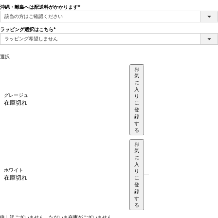
沖縄・離島へは配送料がかかります
(必
須)
ラッピング選択はこちら
(必
須)
選択
お
気
に
入
グレージュ
り
—
在庫切れ
に
登
録
す
る
お
気
に
入
ホワイト
り
—
在庫切れ
に
登
録
す
る
申し訳ございません。ただいま在庫がございません。