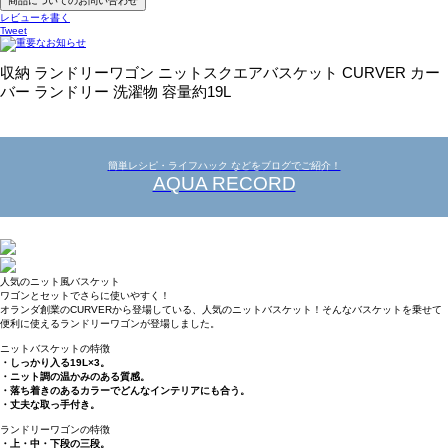
商品についてのお問い合わせ
レビューを書く
Tweet
収納 ランドリーワゴン ニットスクエアバスケット CURVER カー
バー ランドリー 洗濯物 容量約19L
簡単レシピ・ライフハック などをブログでご紹介！
AQUA RECORD
人気のニット風バスケット
ワゴンとセットでさらに使いやすく！
オランダ創業のCURVERから登場している、人気のニットバスケット！そんなバスケットを乗せて
便利に使えるランドリーワゴンが登場しました。
ニットバスケットの特徴
・しっかり入る19L×3。
・ニット調の温かみのある質感。
・落ち着きのあるカラーでどんなインテリアにも合う。
・丈夫な取っ手付き。
ランドリーワゴンの特徴
・上・中・下段の三段。