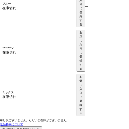
入
ブルー
り
—
在庫切れ
に
登
録
す
る
お
気
に
入
ブラウン
り
—
在庫切れ
に
登
録
す
る
お
気
に
入
ミックス
り
—
在庫切れ
に
登
録
す
る
申し訳ございません。ただいま在庫がございません。
返品特約について