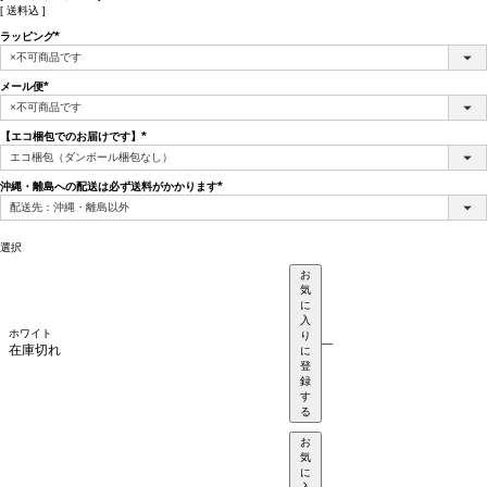
送料込
ラッピング
(必
須)
メール便
(必
須)
【エコ梱包でのお届けです】
(必
須)
沖縄・離島への配送は必ず送料がかかります
(必
須)
選択
お
気
に
入
ホワイト
り
—
在庫切れ
に
登
録
す
る
お
気
に