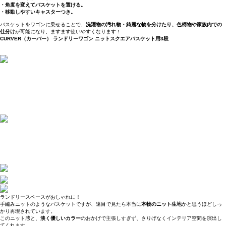
・角度を変えてバスケットを置ける。
・移動しやすいキャスターつき。
バスケットをワゴンに乗せることで、
洗濯物の汚れ物・綺麗な物を分けたり、色柄物や家族内での
仕分け
が可能になり、ますます使いやすくなります！
CURVER（カーバー） ランドリーワゴン ニットスクエアバスケット用3段
ランドリースペースがおしゃれに！
手編みニットのようなバスケットですが、遠目で見たら本当に
本物のニット生地
かと思うほどしっ
かり再現されています。
このニット感と、
淡く優しいカラー
のおかげで主張しすぎず、さりげなくインテリア空間を演出し
てくれます。