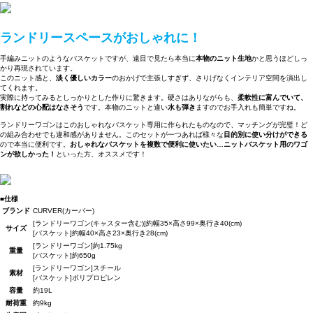
ランドリースペースがおしゃれに！
手編みニットのようなバスケットですが、遠目で見たら本当に
本物のニット生地
かと思うほどしっ
かり再現されています。
このニット感と、
淡く優しいカラー
のおかげで主張しすぎず、さりげなくインテリア空間を演出し
てくれます。
実際に持ってみるとしっかりとした作りに驚きます。硬さはありながらも、
柔軟性に富んでいて、
割れなどの心配はなさそう
です。本物のニットと違い
水も弾き
ますのでお手入れも簡単ですね。
ランドリーワゴンはこのおしゃれなバスケット専用に作られたものなので、マッチングが完璧！ど
の組み合わせでも違和感がありません。このセットが一つあれば様々な
目的別に使い分けができる
ので本当に便利です。
おしゃれなバスケットを複数で便利に使いたい…ニットバスケット用のワゴ
ンが欲しかった！
といった方、オススメです！
■仕様
ブランド
CURVER(カーバー)
[ランドリーワゴン(キャスター含む)]約幅35×高さ99×奥行き40(cm)
サイズ
[バスケット]約幅40×高さ23×奥行き28(cm)
[ランドリーワゴン]約1.75kg
重量
[バスケット]約650g
[ランドリーワゴン]スチール
素材
[バスケット]ポリプロピレン
容量
約19L
耐荷重
約9kg