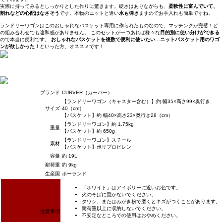
実際に持ってみるとしっかりとした作りに驚きます。硬さはありながらも、
柔軟性に富んでいて、
割れなどの心配はなさそう
です。本物のニットと違い
水も弾き
ますのでお手入れも簡単ですね。
ランドリーワゴンはこのおしゃれなバスケット専用に作られたものなので、マッチングが完璧！ど
の組み合わせでも違和感がありません。 このセットが一つあれば様々な
目的別に使い分けができる
ので本当に便利です。
おしゃれなバスケットを複数で便利に使いたい…ニットバスケット用のワゴ
ンが欲しかった！
といった方、オススメです！
ブランド
CURVER（カーバー）
【ランドリーワゴン（キャスター含む）】約 幅35×高さ99×奥行き
サイズ
40（cm）
【バスケット】約 幅40×高さ23×奥行き28（cm）
【ランドリーワゴン】約 1.75kg
重量
【バスケット】約 650g
【ランドリーワゴン】スチール
素材
【バスケット】ポリプロピレン
容量
約 19L
耐荷重
約 9kg
生産国
ポーランド
「ホワイト」はアイボリーに近いお色です。
火のそばに置かないでください。
タワシ、またはみがき粉で磨くとキズがつくことがあります。
耐荷重以上に収納しないでください。
注意事項
不安定なところでの使用はおやめください。