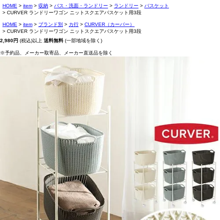
HOME
item
収納
バス・洗面・ランドリー
ランドリー
バスケット
CURVER ランドリーワゴン ニットスクエアバスケット用3段
HOME
item
ブランド別
カ行
CURVER（カーバー）
CURVER ランドリーワゴン ニットスクエアバスケット用3段
2,980円
(税込)以上
送料無料
(一部地域を除く)
※予約品、メーカー取寄品、メーカー直送品を除く