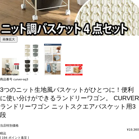
画像拡大
商品番号
curver-sq3
3つのニット生地風バスケットがひとつに！便利
に使い分けができるランドリーワゴン。
CURVER
ランドリーワゴン ニットスクエアバスケット用3
段
当店特別価格
¥
19,360
税込
[
194
ポイント進呈 ]