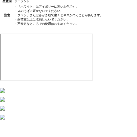
生産国
ポーランド
・「ホワイト」はアイボリーに近いお色です。
・火のそばに置かないでください。
注意
・タワシ、またはみがき粉で磨くとキズがつくことがあります。
・耐荷重以上に収納しないでください。
・不安定なところでの使用はおやめください。