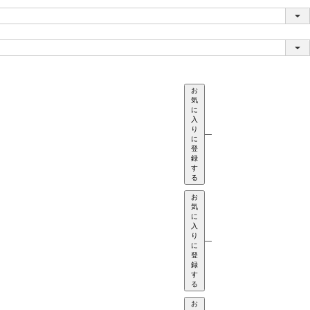
お
気
に
入
り
—
に
登
録
す
る
お
気
に
入
り
—
に
登
録
す
る
お