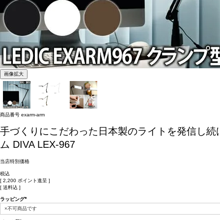
画像拡大
商品番号
exarm-arm
手づくりにこだわった日本製のライトを発信し続け
ム DIVA LEX-967
当店特別価格
税込
[
2,200
ポイント進呈 ]
送料込
ラッピング
(必
須)