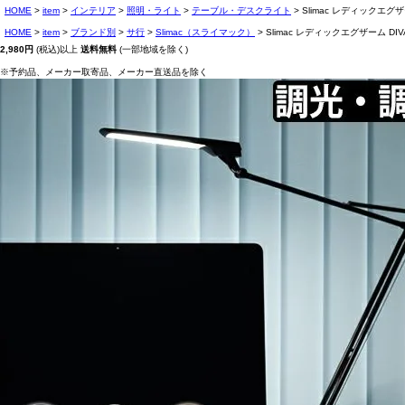
HOME
item
インテリア
照明・ライト
テーブル・デスクライト
Slimac レディックエグザー
HOME
item
ブランド別
サ行
Slimac（スライマック）
Slimac レディックエグザーム DIVA
2,980円
(税込)以上
送料無料
(一部地域を除く)
※予約品、メーカー取寄品、メーカー直送品を除く