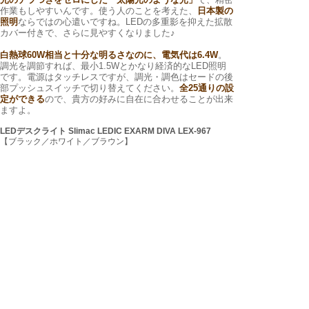
作業もしやすいんです。使う人のことを考えた、
日本製の
照明
ならではの心遣いですね。LEDの多重影を抑えた拡散
カバー付きで、さらに見やすくなりました♪
白熱球60W相当と十分な明るさなのに、電気代は6.4W
。
調光を調節すれば、最小1.5Wとかなり経済的なLED照明
です。電源はタッチレスですが、調光・調色はセードの後
部プッシュスイッチで切り替えてください。
全25通りの設
定ができる
ので、貴方の好みに自在に合わせることが出来
ますよ。
LEDデスクライト Slimac LEDIC EXARM DIVA LEX-967
【ブラック／ホワイト／ブラウン】