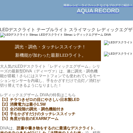
簡単レシピ・ライフハック などをブログでご紹介！
AQUA RECORD
LEDデスクライト テーブルライト スライマック レディックエグザーム D
調光・調色・タッチレススイッチ！
新機能が加わった最新LEDライト。
大人気のLEDデスクライト「レディックエグザーム」シリ
ーズの最新型DIVA（ディーヴァ）は、遂に調光・調色機
能が搭載！さらにはスマートフォンでも使われているモー
ションセンサーを内蔵し、手をかざすだけで点灯／消灯が
切り替えできるようになりました！
レディックエグザーム DIVAの特長はこちら
【1】チラつきゼロの目にやさしい日本製LED
【2】消費電力は最小1.5W
【3】全25段階の調光・調色機能付き
【4】手をかざすだけのタッチレススイッチ
【5】角度が自在のEXARMアーム
DIVAは、
読書や書き物をするのに最適なデスクライト
。
光のチラつきをゼロにした「太陽光のような光」
で、精密