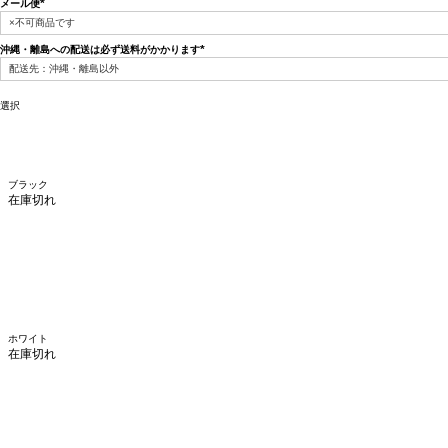
メール便
(必
須)
沖縄・離島への配送は必ず送料がかかります
(必
須)
選択
ブラック
在庫切れ
ホワイト
在庫切れ