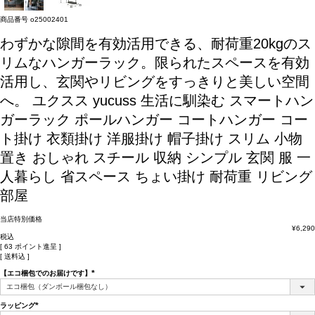
商品番号
o25002401
わずかな隙間を有効活用できる、耐荷重20kgのス
リムなハンガーラック。限られたスペースを有効
活用し、玄関やリビングをすっきりと美しい空間
へ。
ユクスス yucuss 生活に馴染む スマートハン
ガーラック ポールハンガー コートハンガー コー
ト掛け 衣類掛け 洋服掛け 帽子掛け スリム 小物
置き おしゃれ スチール 収納 シンプル 玄関 服 一
人暮らし 省スペース ちょい掛け 耐荷重 リビング
部屋
当店特別価格
¥
6,290
税込
[
63
ポイント進呈 ]
送料込
【エコ梱包でのお届けです】
(必
須)
ラッピング