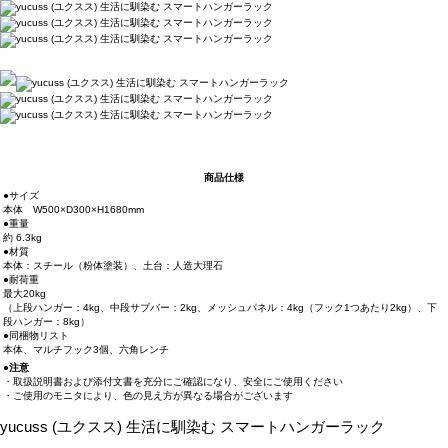
商品仕様
●サイズ
本体 W500×D300×H1680mm
●重量
約 6.3kg
●材質
本体：スチール（粉体塗装）、土台：人造大理石
●耐荷重
最大20kg
（上段ハンガー：4kg、中段サブバー：2kg、メッシュパネル：4kg（フック1つあたり2kg）、下
段ハンガー：8kg）
●同梱物リスト
本体、マルチフック3個、六角レンチ
●注意
・取扱説明書および添付文書を充分にご確認になり、安全にご使用ください
・ご使用のモニタにより、色の見え方が異なる場合がございます
yucuss (ユクスス) 生活に馴染む スマートハンガーラック