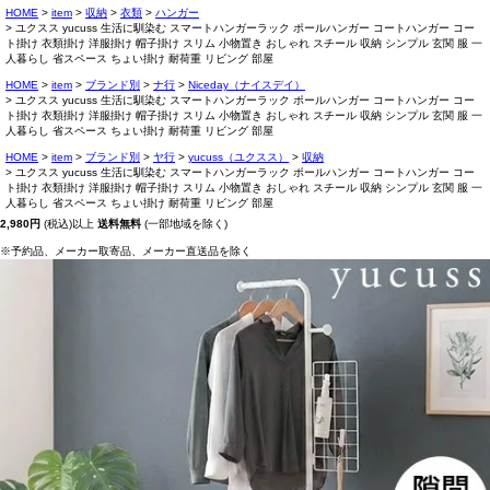
HOME
item
収納
衣類
ハンガー
ユクスス yucuss 生活に馴染む スマートハンガーラック ポールハンガー コートハンガー コー
ト掛け 衣類掛け 洋服掛け 帽子掛け スリム 小物置き おしゃれ スチール 収納 シンプル 玄関 服 一
人暮らし 省スペース ちょい掛け 耐荷重 リビング 部屋
HOME
item
ブランド別
ナ行
Niceday（ナイスデイ）
ユクスス yucuss 生活に馴染む スマートハンガーラック ポールハンガー コートハンガー コー
ト掛け 衣類掛け 洋服掛け 帽子掛け スリム 小物置き おしゃれ スチール 収納 シンプル 玄関 服 一
人暮らし 省スペース ちょい掛け 耐荷重 リビング 部屋
HOME
item
ブランド別
ヤ行
yucuss（ユクスス）
収納
ユクスス yucuss 生活に馴染む スマートハンガーラック ポールハンガー コートハンガー コー
ト掛け 衣類掛け 洋服掛け 帽子掛け スリム 小物置き おしゃれ スチール 収納 シンプル 玄関 服 一
人暮らし 省スペース ちょい掛け 耐荷重 リビング 部屋
2,980円
(税込)以上
送料無料
(一部地域を除く)
※予約品、メーカー取寄品、メーカー直送品を除く