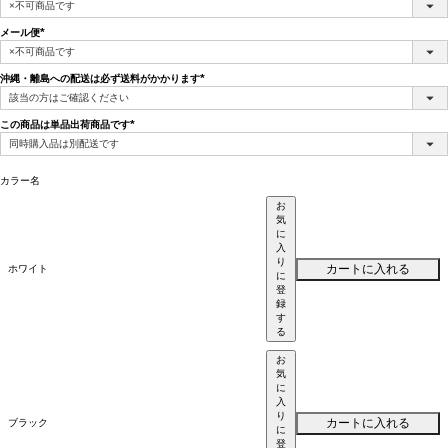
(必
須)
メール便
(必
須)
沖縄・離島への配送は必ず送料がかかります
(必
須)
この商品は単品出荷商品です
(必
須)
カラー名
お
気
に
入
り
カートに入れる
ホワイト
に
登
録
す
る
お
気
に
入
り
カートに入れる
ブラック
に
登