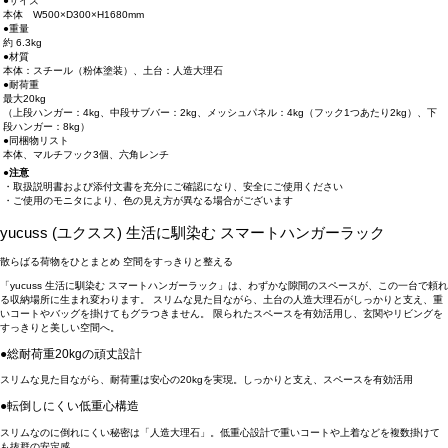
●サイズ
本体 W500×D300×H1680mm
●重量
約 6.3kg
●材質
本体：スチール（粉体塗装）、土台：人造大理石
●耐荷重
最大20kg
（上段ハンガー：4kg、中段サブバー：2kg、メッシュパネル：4kg（フック1つあたり2kg）、下
段ハンガー：8kg）
●同梱物リスト
本体、マルチフック3個、六角レンチ
●注意
・取扱説明書および添付文書を充分にご確認になり、安全にご使用ください
・ご使用のモニタにより、色の見え方が異なる場合がございます
yucuss (ユクスス) 生活に馴染む スマートハンガーラック
散らばる荷物をひとまとめ 空間をすっきりと整える
「yucuss 生活に馴染む スマートハンガーラック」は、わずかな隙間のスペースが、この一台で頼れ
る収納場所に生まれ変わります。 スリムな見た目ながら、土台の人造大理石がしっかりと支え、重
いコートやバッグを掛けてもグラつきません。 限られたスペースを有効活用し、玄関やリビングを
すっきりと美しい空間へ。
●総耐荷重20kgの頑丈設計
スリムな見た目ながら、耐荷重は安心の20kgを実現。しっかりと支え、スペースを有効活用
●転倒しにくい低重心構造
スリムなのに倒れにくい秘密は「人造大理石」。低重心設計で重いコートや上着などを複数掛けて
も抜群の安定感。