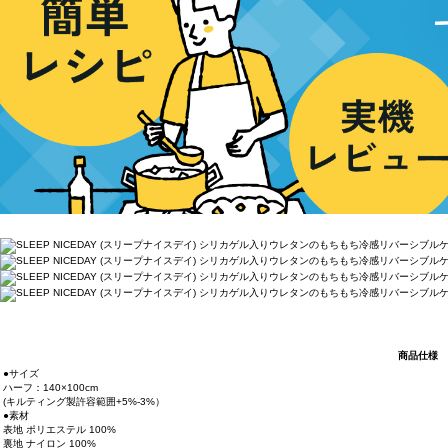
商品仕様
●サイズ
ハーフ：140×100cm
(キルティング製許容範囲+5%-3%）
●素材
表地 ポリエステル 100%
裏地 ナイロン 100%