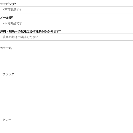
ラッピング
(必
須)
メール便
(必
須)
沖縄・離島への配送は必ず送料がかかります
(必
須)
カラー名
ブラック
グレー