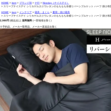
HOME
item
ブランド別
ナ行
Niceday（ナイスデイ）
スリープナイスデイ シリカゲル入りウレタンのもちもち冷感リバーシブルケット ハーフ 掛け布団 ブラ
HOME
item
インテリア
寝具・まくら
夏用：掛け寝具
スリープナイスデイ シリカゲル入りウレタンのもちもち冷感リバーシブルケット ハーフ 掛け布団 ブラ
2,980円
(税込)以上
送料無料
(一部地域を除く)
※予約品、メーカー取寄品、メーカー直送品を除く