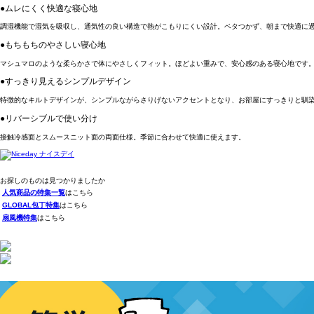
●ムレにくく快適な寝心地
調湿機能で湿気を吸収し、通気性の良い構造で熱がこもりにくい設計。ベタつかず、朝まで快適に
●もちもちのやさしい寝心地
マシュマロのような柔らかさで体にやさしくフィット。ほどよい重みで、安心感のある寝心地です
●すっきり見えるシンプルデザイン
特徴的なキルトデザインが、シンプルながらさりげないアクセントとなり、お部屋にすっきりと馴
●リバーシブルで使い分け
接触冷感面とスムースニット面の両面仕様。季節に合わせて快適に使えます。
お探しのものは見つかりましたか
人気商品の特集一覧
はこちら
GLOBAL包丁特集
はこちら
扇風機特集
はこちら