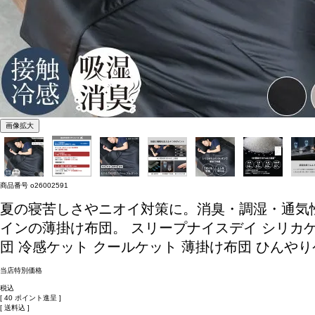
画像拡大
商品番号
o26002591
夏の寝苦しさやニオイ対策に。消臭・調湿・通気
インの薄掛け布団。
スリープナイスデイ シリカゲ
団 冷感ケット クールケット 薄掛け布団 ひんやりケッ
当店特別価格
税込
[
40
ポイント進呈 ]
送料込