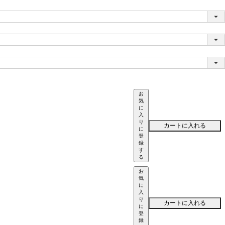
お
気
に
入
り
カートに入れる
に
登
録
す
る
お
気
に
入
り
カートに入れる
に
登
録