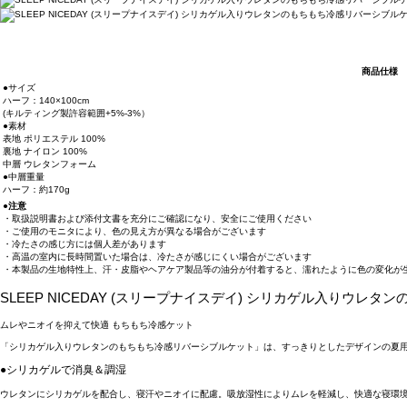
商品仕様
●サイズ
ハーフ：140×100cm
(キルティング製許容範囲+5%-3%）
●素材
表地 ポリエステル 100%
裏地 ナイロン 100%
中層 ウレタンフォーム
●中層重量
ハーフ：約170g
●注意
・取扱説明書および添付文書を充分にご確認になり、安全にご使用ください
・ご使用のモニタにより、色の見え方が異なる場合がございます
・冷たさの感じ方には個人差があります
・高温の室内に長時間置いた場合は、冷たさが感じにくい場合がございます
・本製品の生地特性上、汗・皮脂やヘアケア製品等の油分が付着すると、濡れたように色の変化が
SLEEP NICEDAY (スリープナイスデイ) シリカゲル入りウレ
ムレやニオイを抑えて快適 もちもち冷感ケット
「シリカゲル入りウレタンのもちもち冷感リバーシブルケット」は、すっきりとしたデザインの夏
●シリカゲルで消臭＆調湿
ウレタンにシリカゲルを配合し、寝汗やニオイに配慮。吸放湿性によりムレを軽減し、快適な寝環