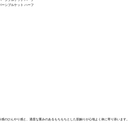
冷感のひんやり感と、適度な重みのあるもちもちとした肌触りが心地よく体に寄り添います。