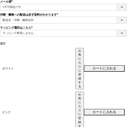
メール便
(必
須)
沖縄・離島への配送は必ず送料がかかります
(必
須)
ラッピング選択はこちら
(必
須)
選択
お
気
に
入
り
カートに入れる
ホワイト
に
登
録
す
る
お
気
に
入
り
カートに入れる
ピンク
に
登
録
す