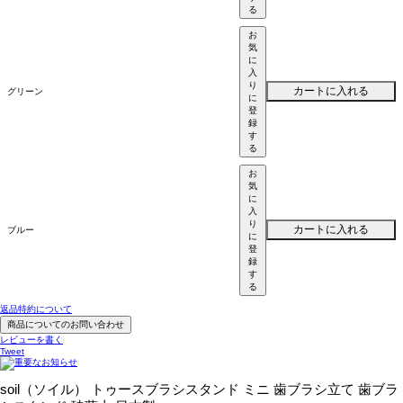
る
お
気
に
入
り
カートに入れる
グリーン
に
登
録
す
る
お
気
に
入
り
カートに入れる
ブルー
に
登
録
す
る
返品特約について
商品についてのお問い合わせ
レビューを書く
Tweet
soil（ソイル） トゥースブラシスタンド ミニ 歯ブラシ立て 歯ブラ