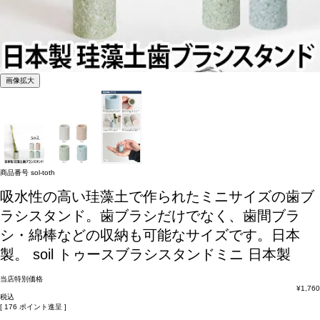
画像拡大
商品番号
sol-toth
吸水性の高い珪藻土で作られたミニサイズの歯ブ
ラシスタンド。歯ブラシだけでなく、歯間ブラ
シ・綿棒などの収納も可能なサイズです。日本
製。
soil トゥースブラシスタンドミニ 日本製
当店特別価格
¥
1,760
税込
[
176
ポイント進呈 ]