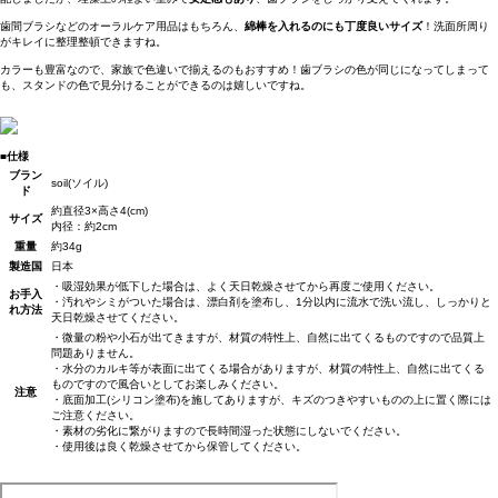
歯間ブラシなどのオーラルケア用品はもちろん、
綿棒を入れるのにも丁度良いサイズ
！洗面所周り
がキレイに整理整頓できますね。
カラーも豊富なので、家族で色違いで揃えるのもおすすめ！歯ブラシの色が同じになってしまって
も、スタンドの色で見分けることができるのは嬉しいですね。
■仕様
ブラン
soil(ソイル)
ド
約直径3×高さ4(cm)
サイズ
内径：約2cm
重量
約34g
製造国
日本
・吸湿効果が低下した場合は、よく天日乾燥させてから再度ご使用ください。
お手入
・汚れやシミがついた場合は、漂白剤を塗布し、1分以内に流水で洗い流し、しっかりと
れ方法
天日乾燥させてください。
・微量の粉や小石が出てきますが、材質の特性上、自然に出てくるものですので品質上
問題ありません。
・水分のカルキ等が表面に出てくる場合がありますが、材質の特性上、自然に出てくる
ものですので風合いとしてお楽しみください。
注意
・底面加工(シリコン塗布)を施してありますが、キズのつきやすいものの上に置く際には
ご注意ください。
・素材の劣化に繋がりますので長時間湿った状態にしないでください。
・使用後は良く乾燥させてから保管してください。