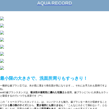
AQUA RECORD
最小限の大きさで、洗面所周りもすっきり！
一般的な歯ブラシ立ては、水が底に溜まり衛生面が気になります…。それにお手入れも面倒ですよ
ね。
soilの歯ブラシスタンドは、
吸水性や速乾性に優れた珪藻土
を使用。歯ブラシについた水滴もカラッ
と吸収するのでいつでも清潔です（^^）
この「トゥースブラシスタンドミニ」は、コンパクトさも魅力。歯ブラシを一本だけ収納すること
ができる
最小限のサイズ
だから、
置き場所にも困りません
！「こんなに小さくて倒れない？」と心
配しましたが、珪藻土の程よい重みで
安定感もあり
、歯ブラシをしっかり支えてくれます。