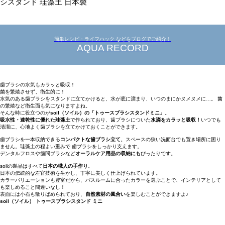
シスタンド 珪藻土 日本製
簡単レシピ・ライフハック などをブログでご紹介！
AQUA RECORD
歯ブラシの水気もカラッと吸収！
菌を繁殖させず、衛生的に！
水気のある歯ブラシをスタンドに立てかけると、水が底に溜まり、いつのまにかヌメヌメに…。 菌
の繁殖など衛生面も気になりますよね。
そんな時に役立つのが
soil（ソイル）の「トゥースブラシスタンドミニ」
。
吸水性・速乾性に優れた珪藻土
で作られており、歯ブラシについた
水滴をカラッと吸収！
いつでも
清潔に、心地よく歯ブラシを立てかけておくことができます。
歯ブラシを一本収納できる
コンパクトな歯ブラシ立て
。スペースの狭い洗面台でも置き場所に困り
ません。珪藻土の程よい重みで 歯ブラシをしっかり支えます。
デンタルフロスや歯間ブラシなど
オーラルケア用品の収納にも
ぴったりです。
soilの製品はすべて
日本の職人の手作り
。
日本の伝統的な左官技術を生かし、丁寧に美しく仕上げられています。
カラーバリエーションも豊富だから、バスルームに合ったカラーを選ぶことで、インテリアとして
も楽しめること間違いなし！
表面には小石も散りばめられており、
自然素材の風合い
を楽しむことができますよ♪
soil（ソイル） トゥースブラシスタンド ミニ