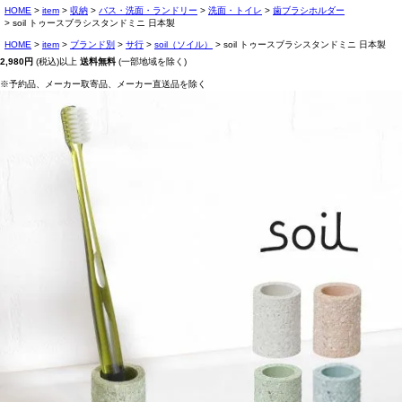
HOME
item
収納
バス・洗面・ランドリー
洗面・トイレ
歯ブラシホルダー
soil トゥースブラシスタンドミニ 日本製
HOME
item
ブランド別
サ行
soil（ソイル）
soil トゥースブラシスタンドミニ 日本製
2,980円
(税込)以上
送料無料
(一部地域を除く)
※予約品、メーカー取寄品、メーカー直送品を除く