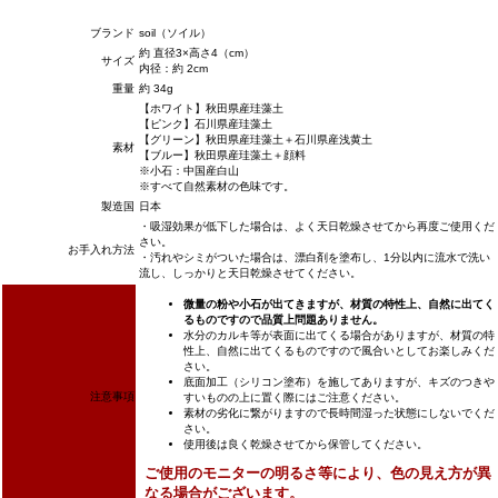
ブランド
soil（ソイル）
約 直径3×高さ4（cm）
サイズ
内径：約 2cm
重量
約 34g
【ホワイト】秋田県産珪藻土
【ピンク】石川県産珪藻土
【グリーン】秋田県産珪藻土＋石川県産浅黄土
素材
【ブルー】秋田県産珪藻土＋顔料
※小石：中国産白山
※すべて自然素材の色味です。
製造国
日本
・吸湿効果が低下した場合は、よく天日乾燥させてから再度ご使用くだ
さい。
お手入れ方法
・汚れやシミがついた場合は、漂白剤を塗布し、1分以内に流水で洗い
流し、しっかりと天日乾燥させてください。
微量の粉や小石が出てきますが、材質の特性上、自然に出てく
るものですので品質上問題ありません。
水分のカルキ等が表面に出てくる場合がありますが、材質の特
性上、自然に出てくるものですので風合いとしてお楽しみくだ
さい。
底面加工（シリコン塗布）を施してありますが、キズのつきや
注意事項
すいものの上に置く際にはご注意ください。
素材の劣化に繋がりますので長時間湿った状態にしないでくだ
さい。
使用後は良く乾燥させてから保管してください。
ご使用のモニターの明るさ等により、色の見え方が異
なる場合がございます。