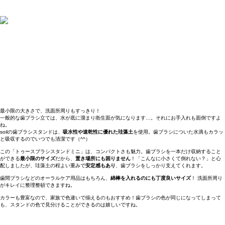
最小限の大きさで、洗面所周りもすっきり！
一般的な歯ブラシ立ては、水が底に溜まり衛生面が気になります…。それにお手入れも面倒ですよ
ね。
soilの歯ブラシスタンドは、
吸水性や速乾性に優れた珪藻土
を使用。歯ブラシについた水滴もカラッ
と吸収するのでいつでも清潔です（^^）
この「トゥースブラシスタンドミニ」は、コンパクトさも魅力。歯ブラシを一本だけ収納すること
ができる
最小限のサイズ
だから、
置き場所にも困りません
！「こんなに小さくて倒れない？」と心
配しましたが、珪藻土の程よい重みで
安定感もあり
、歯ブラシをしっかり支えてくれます。
歯間ブラシなどのオーラルケア用品はもちろん、
綿棒を入れるのにも丁度良いサイズ
！ 洗面所周り
がキレイに整理整頓できますね。
カラーも豊富なので、家族で色違いで揃えるのもおすすめ！歯ブラシの色が同じになってしまって
も、スタンドの色で見分けることができるのは嬉しいですね。