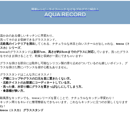
簡単レシピ・ライフハック などをブログでご紹介！
AQUA RECORD
温かみのある優しいキッチンに早変わり。
洗ってそのまま収納できるグラススタンド。
北欧風のインテリアを演出
してくれる、ナチュラルな木目と白いスチールがおしゃれな、
tosca（ト
スカ）シリーズ
。
toscaのグラススタンドは
直径7cm、高さが約15cmまでのグラスに対応
しています。洗ったグラス
をそのまま掛けることで、乾燥と収納が一度にできちゃいます♪
グラスを掛ける部分には取外し可能なシリコン製の滑り止めがついているのも嬉しいポイント。グ
ラスを掛けた際にバランスを崩す心配もありません。
グラススタンドはこんな方にオススメ！
・戸棚にコップやグラスの口元を直に置きたくない方。
・北欧テイストのお部屋にコーディネートしている方。
・洗った後、水切り棚にグラスを置きっぱなしにしてしまう方。
・食器棚が狭い方。
殺風景なキッチンでも、toscaシリーズを置くことで、ナチュラルなキッチン早変わり！
キッチン周りをキレイに整理整頓もできちゃいます。これならキッチンに立つのが楽しくなります
ね！
tosca（トスカ） グラススタンド