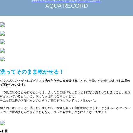
簡単レシピ・ライフハック などをブログでご紹介！
AQUA RECORD
洗ってそのまま乾かせる！
グラススタンドがあればグラスは
洗ったらそのまま掛ける
ことで、乾燥させた後も
おしゃれに飾っ
て置けちゃいます♪
一つ気になることがあるといえば、洗ったまま掛けてしまうと下に水が溜まってしまうこと。緩衝
材が付いているとはいえ、滴った水は気になりますよね。
そんな時は枠の内側くらいの大きさの布巾を下にひいておくと良いかも。
個人的にオススメは、洗ったら軽く布巾で水気を取って自然乾燥させます。そうすることでスタン
ドの下に水溜まりができることもなく、グラスも水垢がつきにくくなりますよ！
■仕様