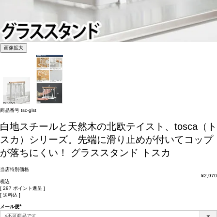
画像拡大
商品番号
tsc-glst
白地スチールと天然木の北欧テイスト、tosca（ト
スカ）シリーズ。先端に滑り止めが付いてコップ
が落ちにくい！
グラススタンド トスカ
当店特別価格
¥
2,970
税込
[
297
ポイント進呈 ]
送料込
メール便
(必