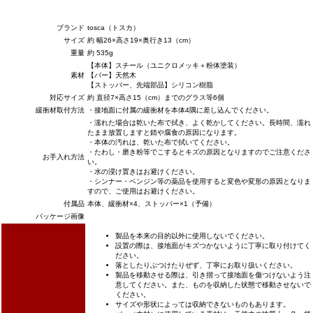
ブランド
tosca（トスカ）
サイズ
約 幅26×高さ19×奥行き13（cm）
重量
約 535g
【本体】スチール（ユニクロメッキ＋粉体塗装）
素材
【バー】天然木
【ストッパー、先端部品】シリコン樹脂
対応サイズ
約 直径7×高さ15（cm）までのグラス等6個
緩衝材取付方法
・接地面に付属の緩衝材を本体4隅に差し込んでください。
・濡れた場合は乾いた布で拭き、よく乾かしてください。長時間、濡れ
たまま放置しますと錆や腐食の原因になります。
・本体の汚れは、乾いた布で拭いてください。
・たわし・磨き粉等でこするとキズの原因となりますのでご注意くださ
お手入れ方法
い。
・水の浸け置きはお避けください。
・シンナー・ベンジン等の薬品を使用すると変色や変形の原因となりま
すので、ご使用はお避けください。
付属品
本体、緩衝材×4、ストッパー×1（予備）
パッケージ画像
製品を本来の目的以外に使用しないでください。
設置の際は、接地面がキズつかないように丁寧に取り付けてく
ださい。
落としたりぶつけたりぜず、丁寧にお取り扱いください。
製品を移動させる際は、引き摺って接地面を傷つけないよう注
意してください。また、ものを収納した状態で移動させないで
ください。
サイズや形状によっては収納できないものもあります。