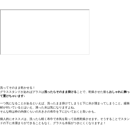
洗ってそのまま乾かせる！
グラススタンドがあればグラスは
洗ったらそのまま掛ける
ことで、乾燥させた後も
おしゃれに飾っ
て置けちゃいます♪
一つ気になることがあるといえば、洗ったまま掛けてしまうと下に水が溜まってしまうこと。緩衝
材が付いているとはいえ、滴った水は気になりますよね。
そんな時は枠の内側くらいの大きさの布巾を下にひいておくと良いかも。
個人的にオススメは、洗ったら軽く布巾で水気を取って自然乾燥させます。そうすることでスタン
ドの下に水溜まりができることもなく、グラスも水垢がつきにくくなりますよ！