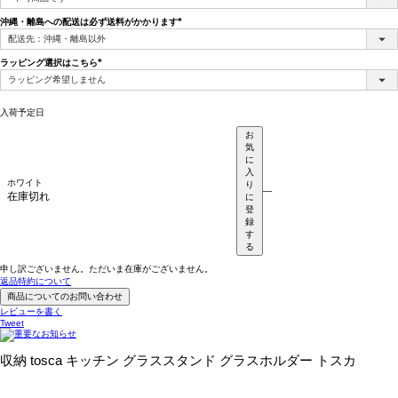
須)
沖縄・離島への配送は必ず送料がかかります
(必
須)
ラッピング選択はこちら
(必
須)
入荷予定日
お
気
に
入
ホワイト
り
—
在庫切れ
に
登
録
す
る
申し訳ございません。ただいま在庫がございません。
返品特約について
商品についてのお問い合わせ
レビューを書く
Tweet
収納 tosca キッチン グラススタンド グラスホルダー トスカ