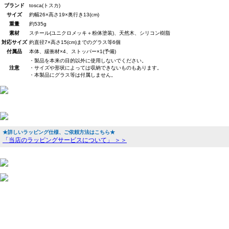
ブランド
tosca(トスカ)
サイズ
約幅26×高さ19×奥行き13(cm)
重量
約535g
素材
スチール(ユニクロメッキ＋粉体塗装)、天然木、シリコン樹脂
対応サイズ
約直径7×高さ15(cm)までのグラス等6個
付属品
本体、緩衝材×4、ストッパー×1(予備)
・製品を本来の目的以外に使用しないでください。
注意
・サイズや形状によっては収納できないものもあります。
・本製品にグラス等は付属しません。
★詳しいラッピング仕様、ご依頼方法はこちら★
「当店のラッピングサービスについて」 ＞＞