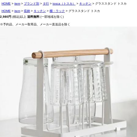
HOME
item
ブランド別
タ行
tosca（トスカ）
キッチン
グラススタンド トスカ
HOME
item
収納
キッチン
棚・ラック
グラススタンド トスカ
2,980円
(税込)以上
送料無料
(一部地域を除く)
※予約品、メーカー取寄品、メーカー直送品を除く