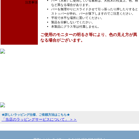
バー（木材）に使用している素材は、天然木の性質上、色、柄
注意事項
など異なる場合があります。
バーを無理やりにスライドさせて引っ張ったり押したりすると
ストッパーが外れ、バーが落下しますのでご注意ください。
平坦で水平な場所に置いてください。
製品を分解しないでください。
本製品にグラス等は付属しません。
ご使用のモニターの明るさ等により、色の見え方が異
なる場合がございます。
★詳しいラッピング仕様、ご依頼方法はこちら★
「当店のラッピングサービスについて」 ＞＞