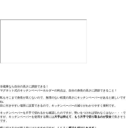
冷蔵庫なら自分の高さに調節できる！
マグネット式のキッチンペーパーホルダーの利点は、自分の身長の高さに調節できること！
私もそこまで身長が高くないので、無理のない程度の高さにキッチンペーパーがあると嬉しいです
ね。
目に付きやすい場所に設置できるので、キッチンペーパーの減りがわかりやすく便利です。
キッチンペーパーを片手で切れるかも確認したのですが、勢いをつければ切れなくはない・・・で
すが、キッチンペーパーを使用する際には
片手は抑えて
、
もう片手で切り取るのが安全
で良さそう
です。
横に付けるのが個人的にはおすすめですが、もちろん
縦でも付けられます
！