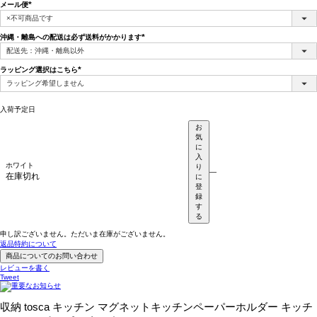
メール便
(必
須)
沖縄・離島への配送は必ず送料がかかります
(必
須)
ラッピング選択はこちら
(必
須)
入荷予定日
お
気
に
入
ホワイト
り
—
在庫切れ
に
登
録
す
る
申し訳ございません。ただいま在庫がございません。
返品特約について
商品についてのお問い合わせ
レビューを書く
Tweet
収納 tosca キッチン マグネットキッチンペーパーホルダー キッチ