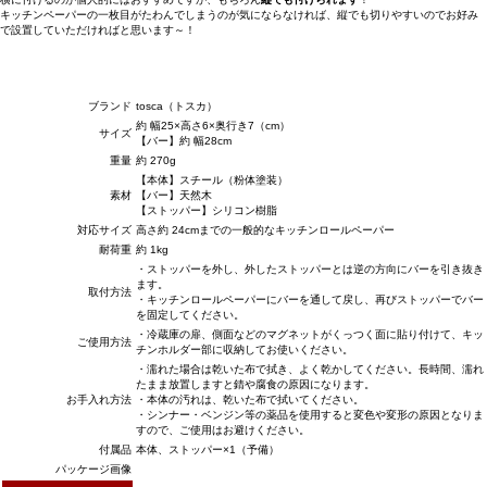
キッチンペーパーの一枚目がたわんでしまうのが気にならなければ、縦でも切りやすいのでお好み
で設置していただければと思います～！
ブランド
tosca（トスカ）
約 幅25×高さ6×奥行き7（cm）
サイズ
【バー】約 幅28cm
重量
約 270g
【本体】スチール（粉体塗装）
素材
【バー】天然木
【ストッパー】シリコン樹脂
対応サイズ
高さ約 24cmまでの一般的なキッチンロールペーパー
耐荷重
約 1kg
・ストッパーを外し、外したストッパーとは逆の方向にバーを引き抜き
ます。
取付方法
・キッチンロールペーパーにバーを通して戻し、再びストッパーでバー
を固定してください。
・冷蔵庫の扉、側面などのマグネットがくっつく面に貼り付けて、キッ
ご使用方法
チンホルダー部に収納してお使いください。
・濡れた場合は乾いた布で拭き、よく乾かしてください。長時間、濡れ
たまま放置しますと錆や腐食の原因になります。
お手入れ方法
・本体の汚れは、乾いた布で拭いてください。
・シンナー・ベンジン等の薬品を使用すると変色や変形の原因となりま
すので、ご使用はお避けください。
付属品
本体、ストッパー×1（予備）
パッケージ画像