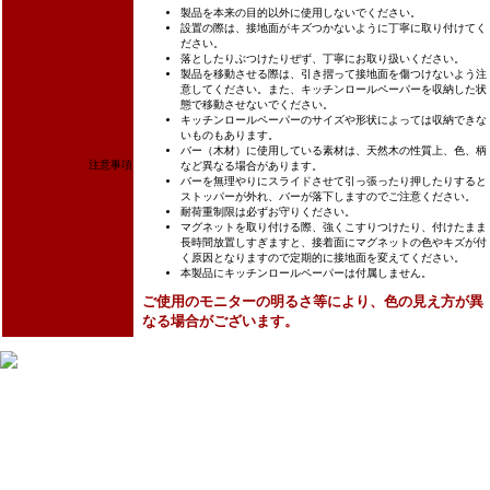
製品を本来の目的以外に使用しないでください。
設置の際は、接地面がキズつかないように丁寧に取り付けてく
ださい。
落としたりぶつけたりぜず、丁寧にお取り扱いください。
製品を移動させる際は、引き摺って接地面を傷つけないよう注
意してください。また、キッチンロールペーパーを収納した状
態で移動させないでください。
キッチンロールペーパーのサイズや形状によっては収納できな
いものもあります。
バー（木材）に使用している素材は、天然木の性質上、色、柄
注意事項
など異なる場合があります。
バーを無理やりにスライドさせて引っ張ったり押したりすると
ストッパーが外れ、バーが落下しますのでご注意ください。
耐荷重制限は必ずお守りください。
マグネットを取り付ける際、強くこすりつけたり、付けたまま
長時間放置しすぎますと、接着面にマグネットの色やキズが付
く原因となりますので定期的に接地面を変えてください。
本製品にキッチンロールペーパーは付属しません。
ご使用のモニターの明るさ等により、色の見え方が異
なる場合がございます。