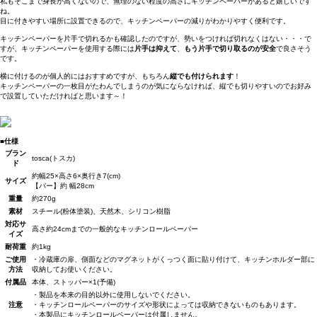
私もそこまで身長が高くないので、無理のない程度の高さにキッチンペーパーがあると嬉しいです
ね。
目に付きやすい場所に設置できるので、キッチンペーパーの減りがわかりやすく便利です。
キッチンペーパーを片手で切れるかも確認したのですが、勢いをつければ切れなくはない・・・で
すが、キッチンペーパーを使用する際には
片手は抑えて
、
もう片手で切り取るのが安全
で良さそう
です。
横に付けるのが個人的にはおすすめですが、もちろん
縦でも付けられます
！
キッチンペーパーの一枚目がたわんでしまうのが気にならなければ、縦でも切りやすいのでお好み
で設置していただければと思います～！
■仕様
ブラン
tosca(トスカ)
ド
約幅25×高さ6×奥行き7(cm)
サイズ
【バー】約 幅28cm
重量
約270g
素材
スチール(粉体塗装)、天然木、シリコン樹脂
対応サ
高さ約24cmまでの一般的なキッチンロールペーパー
イズ
耐荷重
約1kg
ご使用
・冷蔵庫の扉、側面などのマグネットがくっつく面に貼り付けて、キッチンホルダー部に
方法
収納してお使いください。
付属品
本体、ストッパー×1(予備)
・製品を本来の目的以外に使用しないでください。
注意
・キッチンロールペーパーのサイズや形状によっては収納できないものもあります。
・本製品にキッチンロールペーパーは付属しません。