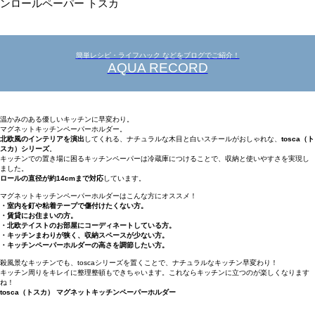
ンロールペーパー トスカ
簡単レシピ・ライフハック などをブログでご紹介！
AQUA RECORD
温かみのある優しいキッチンに早変わり。
マグネットキッチンペーパーホルダー。
北欧風のインテリアを演出
してくれる、ナチュラルな木目と白いスチールがおしゃれな、
tosca（ト
スカ）シリーズ
。
キッチンでの置き場に困るキッチンペーパーは冷蔵庫につけることで、収納と使いやすさを実現し
ました。
ロールの直径が約14cmまで対応
しています。
マグネットキッチンペーパーホルダーはこんな方にオススメ！
・室内を釘や粘着テープで傷付けたくない方。
・賃貸にお住まいの方。
・北欧テイストのお部屋にコーディネートしている方。
・キッチンまわりが狭く、収納スペースが少ない方。
・キッチンペーパーホルダーの高さを調節したい方。
殺風景なキッチンでも、toscaシリーズを置くことで、ナチュラルなキッチン早変わり！
キッチン周りをキレイに整理整頓もできちゃいます。これならキッチンに立つのが楽しくなります
ね！
tosca（トスカ） マグネットキッチンペーパーホルダー