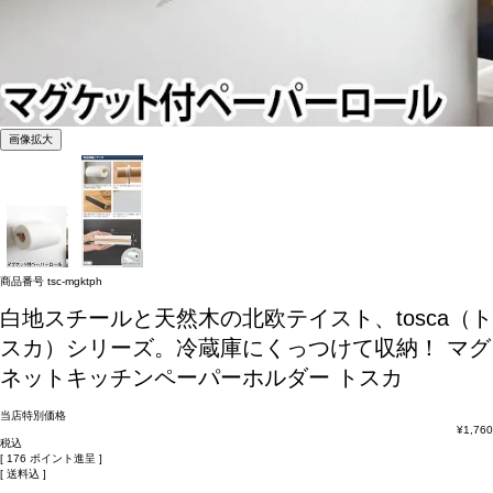
画像拡大
商品番号
tsc-mgktph
白地スチールと天然木の北欧テイスト、tosca（ト
スカ）シリーズ。冷蔵庫にくっつけて収納！
マグ
ネットキッチンペーパーホルダー トスカ
当店特別価格
¥
1,760
税込
[
176
ポイント進呈 ]
送料込