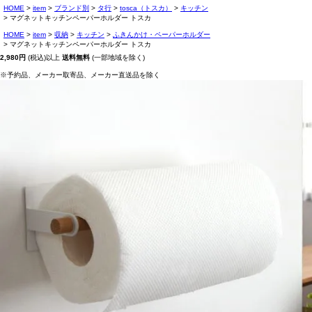
HOME
item
ブランド別
タ行
tosca（トスカ）
キッチン
マグネットキッチンペーパーホルダー トスカ
HOME
item
収納
キッチン
ふきんかけ・ペーパーホルダー
マグネットキッチンペーパーホルダー トスカ
2,980円
(税込)以上
送料無料
(一部地域を除く)
※予約品、メーカー取寄品、メーカー直送品を除く