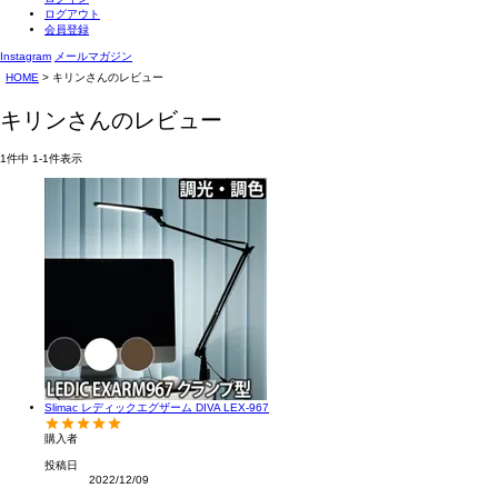
ログアウト
会員登録
Instagram
メールマガジン
HOME
キリンさんのレビュー
キリンさんのレビュー
1
件中
1
-
1
件表示
Slimac レディックエグザーム DIVA LEX-967
購入者
投稿日
2022/12/09