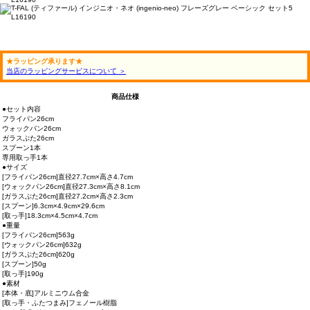
★ラッピング承ります★
当店のラッピングサービスについて ＞
商品仕様
●セット内容
フライパン26cm
ウォックパン26cm
ガラスぶた26cm
スプーン1本
専用取っ手1本
●サイズ
[フライパン26cm]直径27.7cm×高さ4.7cm
[ウォックパン26cm]直径27.3cm×高さ8.1cm
[ガラスぶた26cm]直径27.2cm×高さ2.3cm
[スプーン]6.3cm×4.9cm×29.6cm
[取っ手]18.3cm×4.5cm×4.7cm
●重量
[フライパン26cm]563g
[ウォックパン26cm]632g
[ガラスぶた26cm]620g
[スプーン]50g
[取っ手]190g
●素材
[本体・底]アルミニウム合金
[取っ手・ふたつまみ]フェノール樹脂