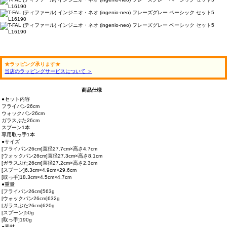
★ラッピング承ります★
当店のラッピングサービスについて ＞
商品仕様
●セット内容
フライパン26cm
ウォックパン26cm
ガラスぶた26cm
スプーン1本
専用取っ手1本
●サイズ
[フライパン26cm]直径27.7cm×高さ4.7cm
[ウォックパン26cm]直径27.3cm×高さ8.1cm
[ガラスぶた26cm]直径27.2cm×高さ2.3cm
[スプーン]6.3cm×4.9cm×29.6cm
[取っ手]18.3cm×4.5cm×4.7cm
●重量
[フライパン26cm]563g
[ウォックパン26cm]632g
[ガラスぶた26cm]620g
[スプーン]50g
[取っ手]190g
●素材