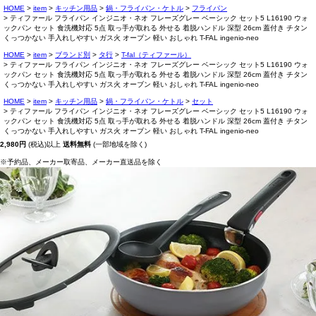
HOME
item
キッチン用品
鍋・フライパン・ケトル
フライパン
ティファール フライパン インジニオ・ネオ フレーズグレー ベーシック セット5 L16190 ウォ
ックパン セット 食洗機対応 5点 取っ手が取れる 外せる 着脱ハンドル 深型 26cm 蓋付き チタン
くっつかない 手入れしやすい ガス火 オーブン 軽い おしゃれ T-FAL ingenio-neo
HOME
item
ブランド別
タ行
T-fal（ティファール）
ティファール フライパン インジニオ・ネオ フレーズグレー ベーシック セット5 L16190 ウォ
ックパン セット 食洗機対応 5点 取っ手が取れる 外せる 着脱ハンドル 深型 26cm 蓋付き チタン
くっつかない 手入れしやすい ガス火 オーブン 軽い おしゃれ T-FAL ingenio-neo
HOME
item
キッチン用品
鍋・フライパン・ケトル
セット
ティファール フライパン インジニオ・ネオ フレーズグレー ベーシック セット5 L16190 ウォ
ックパン セット 食洗機対応 5点 取っ手が取れる 外せる 着脱ハンドル 深型 26cm 蓋付き チタン
くっつかない 手入れしやすい ガス火 オーブン 軽い おしゃれ T-FAL ingenio-neo
2,980円
(税込)以上
送料無料
(一部地域を除く)
※予約品、メーカー取寄品、メーカー直送品を除く