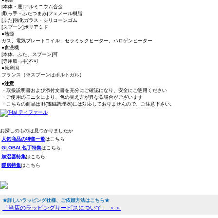
[本体・底]アルミニウム合金
[取っ手・ふたつまみ]フェノール樹脂
[ふた]強化ガラス・シリコーンゴム
[スプーン]ポリアミド
●熱源
ガス、電気プレートコイル、セラミックヒーター、ハロゲンヒーター
●食洗機
[本体、ふた、スプーン]可
[専用取っ手]不可
●原産国
フランス（※スプーンはポルトガル）
●注意
・取扱説明書および添付文書を充分にご確認になり、安全にご使用ください
・ご使用のモニタにより、色の見え方が異なる場合がございます
・こちらの商品はIH(電磁調理器)には対応しておりませんので、ご注意下さい。
お探しのものは見つかりましたか
人気商品の特集一覧
はこちら
GLOBAL包丁特集
はこちら
加湿器特集
はこちら
暖房特集
はこちら
★詳しいラッピング仕様、ご依頼方法はこちら★
「当店のラッピングサービスについて」 ＞＞