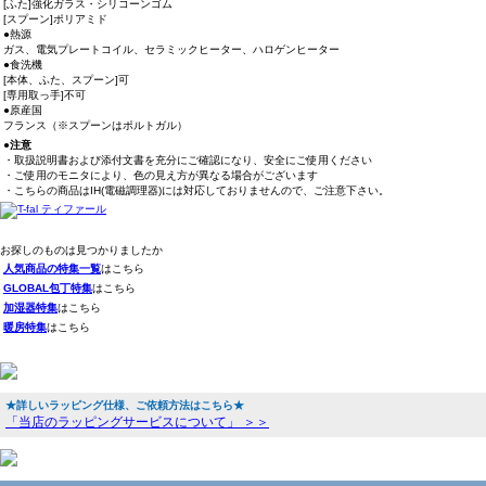
[ふた]強化ガラス・シリコーンゴム
[スプーン]ポリアミド
●熱源
ガス、電気プレートコイル、セラミックヒーター、ハロゲンヒーター
●食洗機
[本体、ふた、スプーン]可
[専用取っ手]不可
●原産国
フランス（※スプーンはポルトガル）
●注意
・取扱説明書および添付文書を充分にご確認になり、安全にご使用ください
・ご使用のモニタにより、色の見え方が異なる場合がございます
・こちらの商品はIH(電磁調理器)には対応しておりませんので、ご注意下さい。
お探しのものは見つかりましたか
人気商品の特集一覧
はこちら
GLOBAL包丁特集
はこちら
加湿器特集
はこちら
暖房特集
はこちら
★詳しいラッピング仕様、ご依頼方法はこちら★
「当店のラッピングサービスについて」 ＞＞