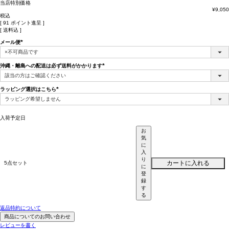
当店特別価格
¥
9,050
税込
[
91
ポイント進呈 ]
送料込
メール便
(必
須)
沖縄・離島への配送は必ず送料がかかります
(必
須)
ラッピング選択はこちら
(必
須)
入荷予定日
お
気
に
入
り
カートに入れる
5点セット
に
登
録
す
る
返品特約について
商品についてのお問い合わせ
レビューを書く