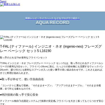
Tweet
簡単レシピ・ライフハック などをブログでご紹介！
AQUA RECORD
T-FAL (ティファール) インジニオ・ネオ (ingenio-neo) フレーズグ
レー ベーシック セット5 L16190
取っ手のとれるT-fal 便利なフライパンセット
｢T-FALインジニオ・ネオ フレーズグレー ベーシック セット5｣は、取っ手のとれるティファールシ
リーズの便利な5点セット。フライパン26cmに加え、たっぷりの炒め物にも活躍するウォックパン
26cmや、盛り付けにも便利なスプーンが入った使い勝手の良い組み合わせです。これさえあれば、
すぐに料理が始められます。
●取っ手が外せて、使い方自由自在
「コンパクトに重ねて収納」「そのままオーブン」「アツアツのままテーブル」「そのまま冷蔵
庫」全て叶える優れものです。
●特許技術の取っ手で安心安全
ティファール独自｢3点固定システム｣で抜群の安定感｡フライパンを大きく振ってもぐらつかず安心
です。