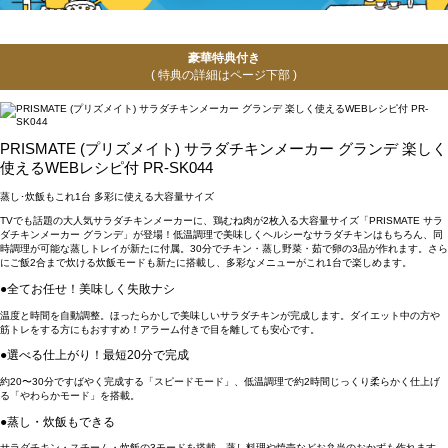
豪華特典付き
( 特典の詳細はページ下部 )
PRISMATE (プリズメイト) サラダチキンメーカー グランデ 楽しく
使えるWEBレシピ付 PR-SK044
蒸し･炊飯もこれ1台 多彩に使える大容量サイズ
TVでも話題の大人気サラダチキンメーカーに、鶏むね肉が2枚入る大容量サイズ「PRISMATE サラ
ダチキンメーカー グランデ」が登場！低温調理で美味しくヘルシーなサラダチキンはもちろん、同
時調理が可能な蒸しトレイが新たに付属。30分でチキン・蒸し野菜・茹で卵の3品が作れます。さら
にご飯2合まで炊ける炊飯モードも新たに搭載し、多彩なメニューがこれ1台で楽しめます。
●全てお任せ！美味しく失敗ナシ
温度と時間を自動調整。ほったらかしで美味しいサラダチキンが完成します。ダイエット中の方や
筋トレをする方にもおすすめ！アラーム付きで目を離しても安心です。
●選べる仕上がり！最短20分で完成
約20〜30分ですばやく完成する「スピードモード」、低温調理で約2時間じっくり柔らかく仕上げ
る「やわらかモード」を搭載。
●蒸し・炊飯もできる
サラダチキン・スチーム・炊飯の3モードを搭載。蒸し料理や焼売などお弁当のおかずも作れます。