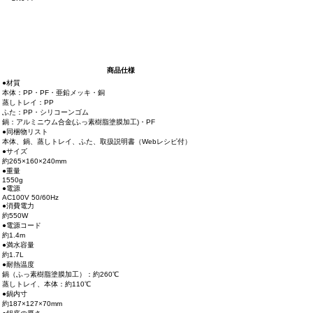
商品仕様
●材質
本体：PP・PF・亜鉛メッキ・銅
蒸しトレイ：PP
ふた：PP・シリコーンゴム
鍋：アルミニウム合金(ふっ素樹脂塗膜加工)・PF
●同梱物リスト
本体、鍋、蒸しトレイ、ふた、取扱説明書（Webレシピ付）
●サイズ
約265×160×240mm
●重量
1550g
●電源
AC100V 50/60Hz
●消費電力
約550W
●電源コード
約1.4m
●満水容量
約1.7L
●耐熱温度
鍋（ふっ素樹脂塗膜加工）：約260℃
蒸しトレイ、本体：約110℃
●鍋内寸
約187×127×70mm