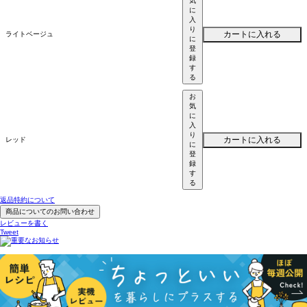
気
に
入
り
カートに入れる
ライトベージュ
に
登
録
す
る
お
気
に
入
り
カートに入れる
レッド
に
登
録
す
る
返品特約について
商品についてのお問い合わせ
レビューを書く
Tweet