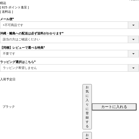
税込
[
825
ポイント進呈 ]
送料込
メール便
(必
須)
沖縄・離島への配送は必ず送料がかかります
(必
須)
【同梱】レビューで選べる特典
(必
須)
ラッピング選択はこちら
(必
須)
入荷予定日
お
気
に
入
り
カートに入れる
ブラック
に
登
録
す
る
お