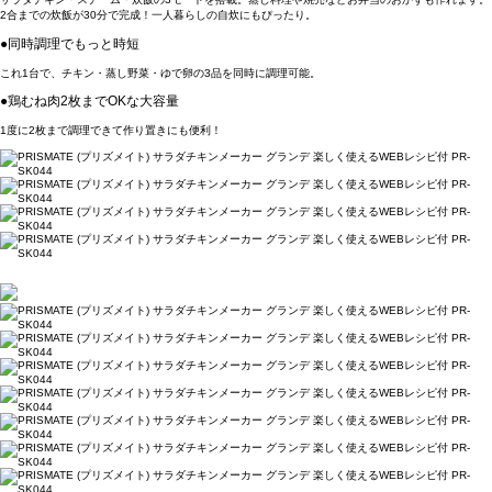
2合までの炊飯が30分で完成！一人暮らしの自炊にもぴったり。
●同時調理でもっと時短
これ1台で、チキン・蒸し野菜・ゆで卵の3品を同時に調理可能。
●鶏むね肉2枚までOKな大容量
1度に2枚まで調理できて作り置きにも便利！