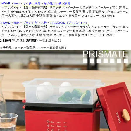
HOME
item
キッチン家電
その他キッチン家電
プリズメイト 【選べる豪華特典】 サラダチキンメーカー サラダチキンメーカー グランデ 楽し
く使えるWEBレシピ付 PR-SK044 卓上鍋 スチーマー 炊飯器 蒸し器 電気鍋 ゆでたまご 2合 一人
用 一人暮らし 電気 2人用 小型 卵 野菜 ダイエット 作り置き ブロッコリー PRISMATE
HOME
item
ブランド別
ハ行
PRISMATE（プリズメイト）
プリズメイト 【選べる豪華特典】 サラダチキンメーカー サラダチキンメーカー グランデ 楽し
く使えるWEBレシピ付 PR-SK044 卓上鍋 スチーマー 炊飯器 蒸し器 電気鍋 ゆでたまご 2合 一人
用 一人暮らし 電気 2人用 小型 卵 野菜 ダイエット 作り置き ブロッコリー PRISMATE
2,980円
(税込)以上
送料無料
(一部地域を除く)
※予約品、メーカー取寄品、メーカー直送品を除く