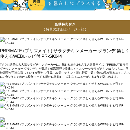
豪華特典付き
( 特典の詳細はページ下部 )
PRISMATE (プリズメイト) サラダチキンメーカー グランデ 楽しく
使えるWEBレシピ付 PR-SK044
TVでも話題の大人気サラダチキンメーカーに、鶏むね肉が2枚入る大容量サイズ「PRISMATE サラ
ダチキンメーカー グランデ」が登場！低温調理で美味しくヘルシーなサラダチキンはもちろん、同
時調理が可能な蒸しトレイが新たに付属。30分でチキン・蒸し野菜・茹で卵の3品が作れます。さら
にご飯2合まで炊ける炊飯モードも新たに搭載し、多彩なメニューがこれ1台で楽しめます。