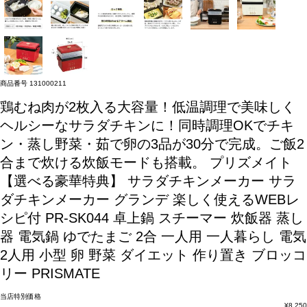
商品番号
131000211
鶏むね肉が2枚入る大容量！低温調理で美味しく
ヘルシーなサラダチキンに！同時調理OKでチキ
ン・蒸し野菜・茹で卵の3品が30分で完成。ご飯2
合まで炊ける炊飯モードも搭載。
プリズメイト
【選べる豪華特典】 サラダチキンメーカー サラ
ダチキンメーカー グランデ 楽しく使えるWEBレ
シピ付 PR-SK044 卓上鍋 スチーマー 炊飯器 蒸し
器 電気鍋 ゆでたまご 2合 一人用 一人暮らし 電気
2人用 小型 卵 野菜 ダイエット 作り置き ブロッコ
リー PRISMATE
当店特別価格
¥
8,250