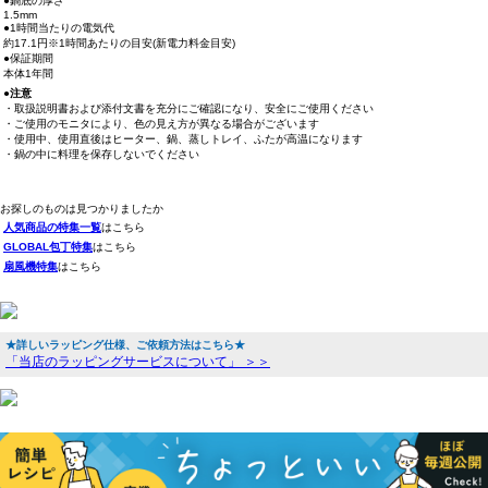
●鍋底の厚さ
1.5mm
●1時間当たりの電気代
約17.1円※1時間あたりの目安(新電力料金目安)
●保証期間
本体1年間
●注意
・取扱説明書および添付文書を充分にご確認になり、安全にご使用ください
・ご使用のモニタにより、色の見え方が異なる場合がございます
・使用中、使用直後はヒーター、鍋、蒸しトレイ、ふたが高温になります
・鍋の中に料理を保存しないでください
お探しのものは見つかりましたか
人気商品の特集一覧
はこちら
GLOBAL包丁特集
はこちら
扇風機特集
はこちら
★詳しいラッピング仕様、ご依頼方法はこちら★
「当店のラッピングサービスについて」 ＞＞