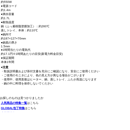
約550W
●電源コード
約1.4m
●満水容量
約1.7L
●耐熱温度
鍋（ふっ素樹脂塗膜加工）：約260℃
蒸しトレイ、本体：約110℃
●鍋内寸
約187×127×70mm
●鍋底の厚さ
1.5mm
●1時間当たりの電気代
約17.1円※1時間あたりの目安(新電力料金目安)
●保証期間
本体1年間
●注意
・取扱説明書および添付文書を充分にご確認になり、安全にご使用ください
・ご使用のモニタにより、色の見え方が異なる場合がございます
・使用中、使用直後はヒーター、鍋、蒸しトレイ、ふたが高温になります
・鍋の中に料理を保存しないでください
お探しのものは見つかりましたか
人気商品の特集一覧
はこちら
GLOBAL包丁特集
はこちら
扇風機特集
はこちら