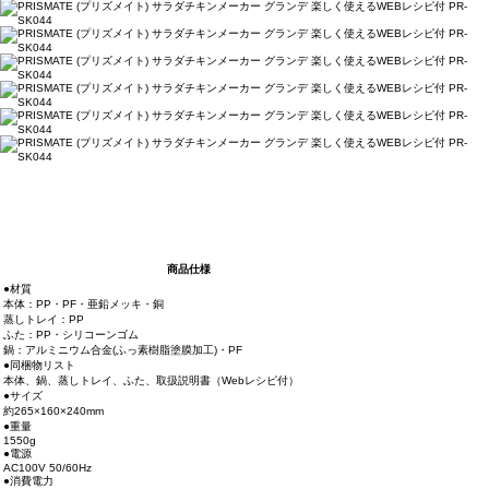
商品仕様
●材質
本体：PP・PF・亜鉛メッキ・銅
蒸しトレイ：PP
ふた：PP・シリコーンゴム
鍋：アルミニウム合金(ふっ素樹脂塗膜加工)・PF
●同梱物リスト
本体、鍋、蒸しトレイ、ふた、取扱説明書（Webレシピ付）
●サイズ
約265×160×240mm
●重量
1550g
●電源
AC100V 50/60Hz
●消費電力