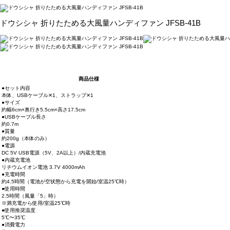
ドウシシャ 折りたためる大風量ハンディファン JFSB-41B
商品仕様
●セット内容
本体、USBケーブル✕1、ストラップ✕1
●サイズ
約幅6cm×奥行き5.5cm×高さ17.5cm
●USBケーブル長さ
約0.7m
●質量
約200g（本体のみ）
●電源
DC 5V USB電源（5V、2A以上）/内蔵充電池
●内蔵充電池
リチウムイオン電池 3.7V 4000mAh
●充電時間
約4.5時間（電池が空状態から充電を開始/室温25℃時）
●使用時間
2.5時間（風量「5」時）
※満充電から使用/室温25℃時
●使用推奨温度
5℃〜35℃
●消費電力