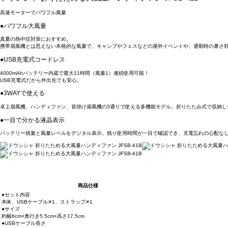
高速モーターでパワフル風量
●パワフル大風量
真夏の熱中症対策におすすめ。
携帯扇風機とは思えない本格的な風量で、キャンプやフェスなどの屋外イベントや、通勤時の暑さ
●USB充電式コードレス
4000mAhバッテリー内蔵で最大11時間（風量1）連続使用可能！
USB充電式だから外出先でも安心。
●3WAYで使える
卓上扇風機、ハンディファン、首掛け扇風機の3通りで使える多機能モデル。折りたたみ式で収納し
●一目で分かる液晶表示
バッテリー残量と風量レベルをデジタル表示。残り使用時間が一目で確認でき、充電忘れの心配なし
商品仕様
●セット内容
本体、USBケーブル✕1、ストラップ✕1
●サイズ
約幅6cm×奥行き5.5cm×高さ17.5cm
●USBケーブル長さ