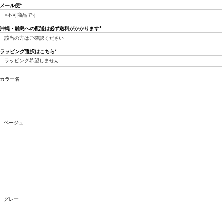
メール便
(必
須)
沖縄・離島への配送は必ず送料がかかります
(必
須)
ラッピング選択はこちら
(必
須)
カラー名
ベージュ
グレー