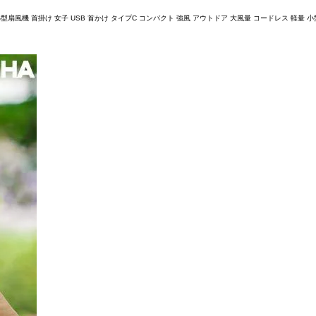
扇風機 首掛け 女子 USB 首かけ タイプC コンパクト 強風 アウトドア 大風量 コードレス 軽量 小型 