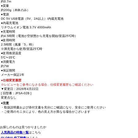
約0.7m
●質量
約200g（本体のみ）
●電源
DC 5V USB電源（5V、2A以上）/内蔵充電池
●内蔵充電池
リチウムイオン電池 3.7V 4000mAh
●充電時間
約4.5時間（電池が空状態から充電を開始/室温25℃時）
●使用時間
2.5時間（風量「5」時）
※満充電から使用/室温25℃時
●使用推奨温度
5℃〜35℃
●消費電力
約7W
●保証期間
メーカー保証1年
●仕様変更履歴
※レビューをご参考になさる場合、仕様変更履歴もご確認ください
▼変更日：2026年4月22日
[ 旧型番：JFSA-02B ]
変更点なし
●注意
・取扱説明書および添付文書を充分にご確認になり、安全にご使用ください
・ご使用のモニタにより、色の見え方が異なる場合がございます
お探しのものは見つかりましたか
人気商品の特集一覧
はこちら
GLOBAL包丁特集
はこちら