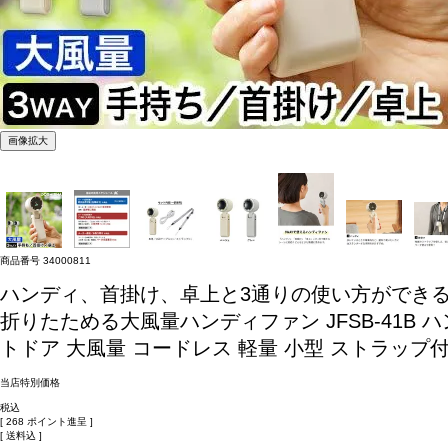
画像拡大
商品番号
34000811
ハンディ、首掛け、卓上と3通りの使い方ができ
折りたためる大風量ハンディファン JFSB-41B ハ
トドア 大風量 コードレス 軽量 小型 ストラップ付き
当店特別価格
税込
[
268
ポイント進呈 ]
送料込