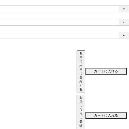
お
気
に
入
り
カートに入れる
に
登
録
す
る
お
気
に
入
り
カートに入れる
に
登
録