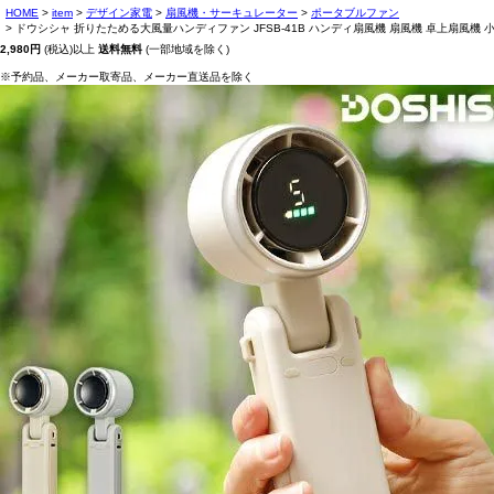
HOME
item
デザイン家電
扇風機・サーキュレーター
ポータブルファン
ドウシシャ 折りたためる大風量ハンディファン JFSB-41B ハンディ扇風機 扇風機 卓上扇風機 小型
2,980円
(税込)以上
送料無料
(一部地域を除く)
※予約品、メーカー取寄品、メーカー直送品を除く