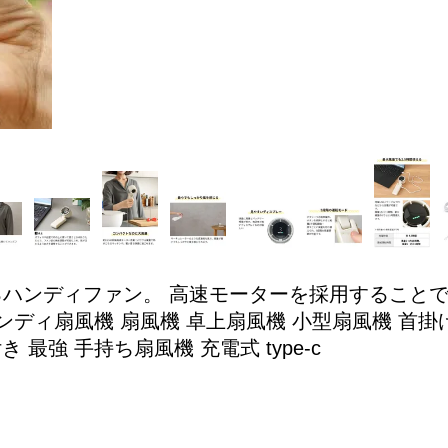
るハンディファン。 高速モーターを採用すること
ンディ扇風機 扇風機 卓上扇風機 小型扇風機 首掛け 
 最強 手持ち扇風機 充電式 type-c