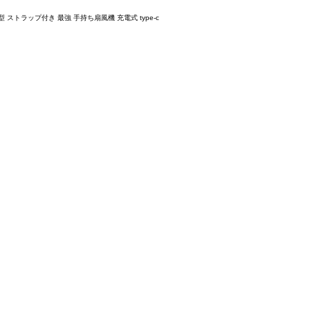
ストラップ付き 最強 手持ち扇風機 充電式 type-c