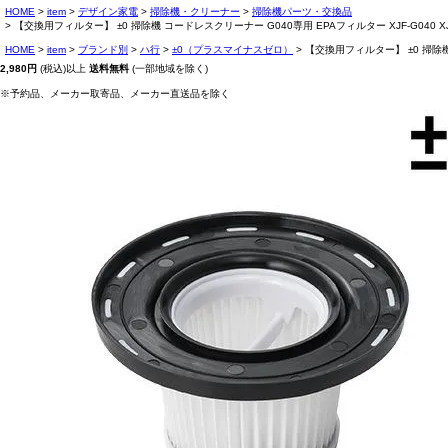
HOME
item
デザイン家電
掃除機・クリーナー
掃除機パーツ・交換品
【交換用フィルター】 ±0 掃除機 コードレスクリーナー G040専用 EPAフィルター XJF-G0
HOME
item
ブランド別
ハ行
±0（プラスマイナスゼロ）
【交換用フィルター】 ±0 掃除機
2,980円
(税込)以上
送料無料
(一部地域を除く)
※予約品、メーカー取寄品、メーカー直送品を除く