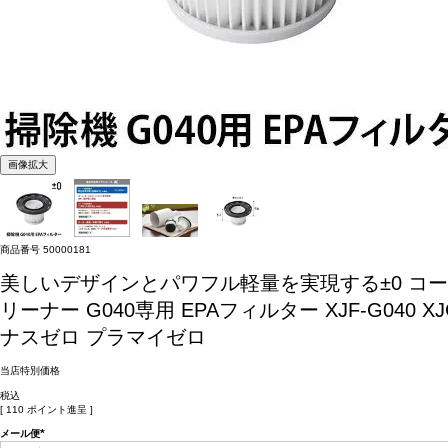
画像拡大
商品番号
50000181
美しいデザインとパワフル軽量を実現する±0 コード
リーナー G040専用 EPAフィルター XJF-G0
ナスゼロ プラマイゼロ
当店特別価格
税込
[
110
ポイント進呈 ]
メール便
(必