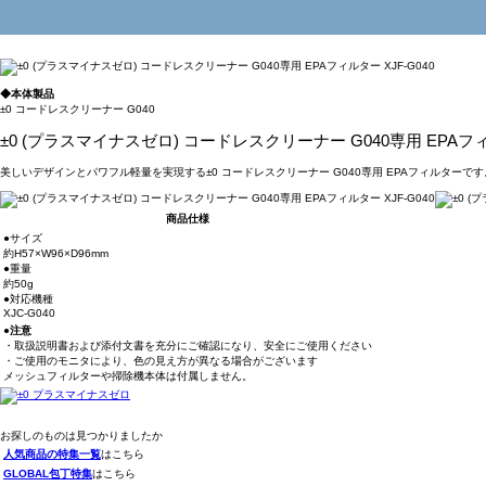
◆本体製品
±0 コードレスクリーナー G040
±0 (プラスマイナスゼロ) コードレスクリーナー G040専用 EPAフィル
美しいデザインとパワフル軽量を実現する±0 コードレスクリーナー G040専用 EPAフィルタ
商品仕様
●サイズ
約H57×W96×D96mm
●重量
約50g
●対応機種
XJC-G040
●注意
・取扱説明書および添付文書を充分にご確認になり、安全にご使用ください
・ご使用のモニタにより、色の見え方が異なる場合がございます
メッシュフィルターや掃除機本体は付属しません。
お探しのものは見つかりましたか
人気商品の特集一覧
はこちら
GLOBAL包丁特集
はこちら