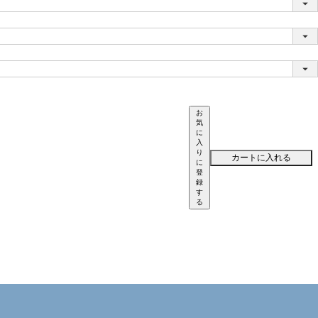
お
気
に
入
り
カートに入れる
に
登
録
す
る