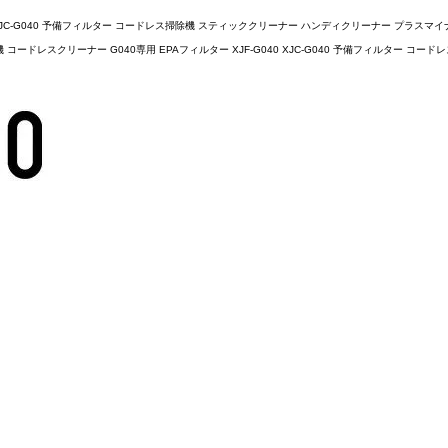
40 XJC-G040 予備フィルター コードレス掃除機 スティッククリーナー ハンディクリーナー プラスマ
 コードレスクリーナー G040専用 EPAフィルター XJF-G040 XJC-G040 予備フィルター