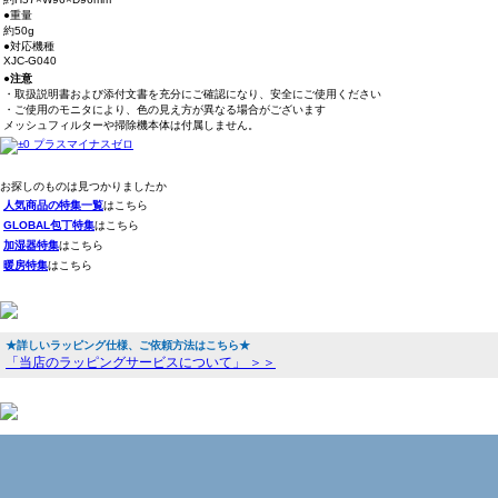
●重量
約50g
●対応機種
XJC-G040
●注意
・取扱説明書および添付文書を充分にご確認になり、安全にご使用ください
・ご使用のモニタにより、色の見え方が異なる場合がございます
メッシュフィルターや掃除機本体は付属しません。
お探しのものは見つかりましたか
人気商品の特集一覧
はこちら
GLOBAL包丁特集
はこちら
加湿器特集
はこちら
暖房特集
はこちら
★詳しいラッピング仕様、ご依頼方法はこちら★
「当店のラッピングサービスについて」 ＞＞