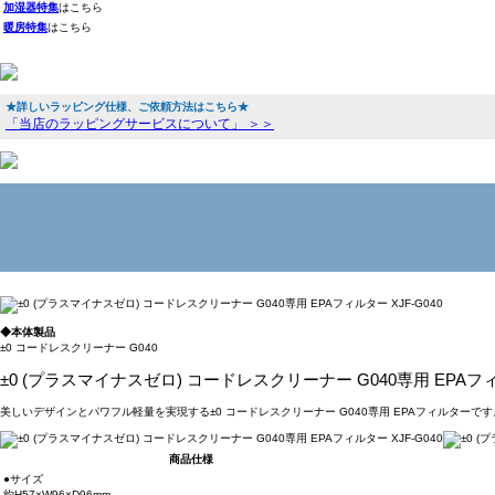
加湿器特集
はこちら
暖房特集
はこちら
★詳しいラッピング仕様、ご依頼方法はこちら★
「当店のラッピングサービスについて」 ＞＞
◆本体製品
±0 コードレスクリーナー G040
±0 (プラスマイナスゼロ) コードレスクリーナー G040専用 EPAフィル
美しいデザインとパワフル軽量を実現する±0 コードレスクリーナー G040専用 EPAフィルタ
商品仕様
●サイズ
約H57×W96×D96mm