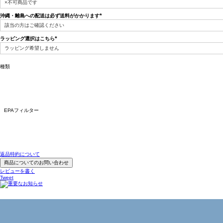
須)
沖縄・離島への配送は必ず送料がかかります
(必
須)
ラッピング選択はこちら
(必
須)
種類
EPAフィルター
返品特約について
商品についてのお問い合わせ
レビューを書く
Tweet