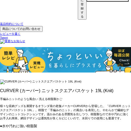
に
登
録
す
る
返品特約について
商品についてのお問い合わせ
レビューを書く
Tweet
CURVER (カーバー) ニットスクエアバスケット 19L (Knit)
手編みニットのような風合い 洗える樹脂製かご
様々な収納グッズを展開するオランダ発の老舗メーカーCURVERから登場した、「CURVER ニット
スクエアバスケット 19L」。樹脂で「手編みのニット」の風合いを表現した、やわらかで繊細なデ
ザインのニットコレクションです。温かみのある雰囲気を出しつつ、樹脂製なので水や汚れに強く
お手入れ簡単。網目デザインは通気性が良くカビにくいので、水回りでの使用にも最適です。
●水や汚れに強い樹脂製