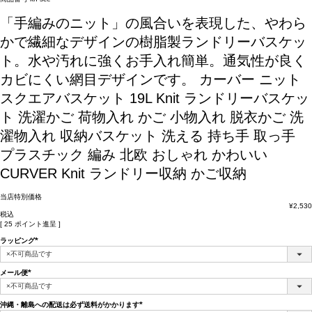
「手編みのニット」の風合いを表現した、やわら
かで繊細なデザインの樹脂製ランドリーバスケッ
ト。水や汚れに強くお手入れ簡単。通気性が良く
カビにくい網目デザインです。
カーバー ニット
スクエアバスケット 19L Knit ランドリーバスケッ
ト 洗濯かご 荷物入れ かご 小物入れ 脱衣かご 洗
濯物入れ 収納バスケット 洗える 持ち手 取っ手
プラスチック 編み 北欧 おしゃれ かわいい
CURVER Knit ランドリー収納 かご収納
当店特別価格
¥
2,530
税込
[
25
ポイント進呈 ]
ラッピング
(必
須)
メール便
(必
須)
沖縄・離島への配送は必ず送料がかかります