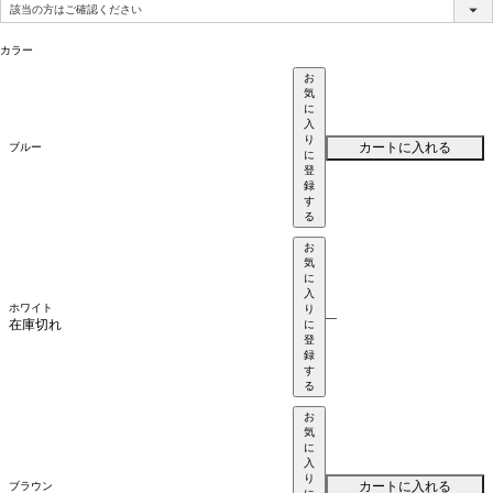
(必
須)
カラー
お
気
に
入
り
カートに入れる
ブルー
に
登
録
す
る
お
気
に
入
ホワイト
り
—
在庫切れ
に
登
録
す
る
お
気
に
入
り
カートに入れる
ブラウン