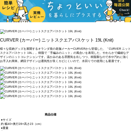
CURVER (カーバー) ニットスクエアバスケット 19L (Knit)
様々な収納グッズを展開するオランダ発の老舗メーカーCURVERから登場した、「CURVER ニット
スクエアバスケット 19L」。樹脂で「手編みのニット」の風合いを表現した、やわらかで繊細なデ
ザインのニットコレクションです。温かみのある雰囲気を出しつつ、樹脂製なので水や汚れに強く
お手入れ簡単。網目デザインは通気性が良くカビにくいので、水回りでの使用にも最適です。
商品仕様
●サイズ
約 幅40×奥行28×高さ23（cm）
●重量