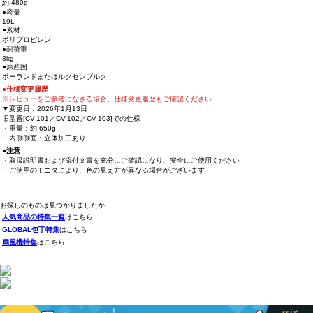
約 480g
●容量
19L
●素材
ポリプロピレン
●耐荷重
3kg
●原産国
ポーランドまたはルクセンブルク
●仕様変更履歴
※レビューをご参考になさる場合、仕様変更履歴もご確認ください
▼変更日：2026年1月13日
旧型番[CV-101／CV-102／CV-103]での仕様
・重量：約 650g
・内側側面：立体加工あり
●注意
・取扱説明書および添付文書を充分にご確認になり、安全にご使用ください
・ご使用のモニタにより、色の見え方が異なる場合がございます
お探しのものは見つかりましたか
人気商品の特集一覧
はこちら
GLOBAL包丁特集
はこちら
扇風機特集
はこちら