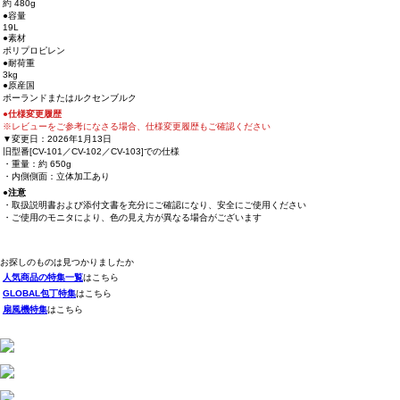
約 480g
●容量
19L
●素材
ポリプロピレン
●耐荷重
3kg
●原産国
ポーランドまたはルクセンブルク
●仕様変更履歴
※レビューをご参考になさる場合、仕様変更履歴もご確認ください
▼変更日：2026年1月13日
旧型番[CV-101／CV-102／CV-103]での仕様
・重量：約 650g
・内側側面：立体加工あり
●注意
・取扱説明書および添付文書を充分にご確認になり、安全にご使用ください
・ご使用のモニタにより、色の見え方が異なる場合がございます
お探しのものは見つかりましたか
人気商品の特集一覧
はこちら
GLOBAL包丁特集
はこちら
扇風機特集
はこちら