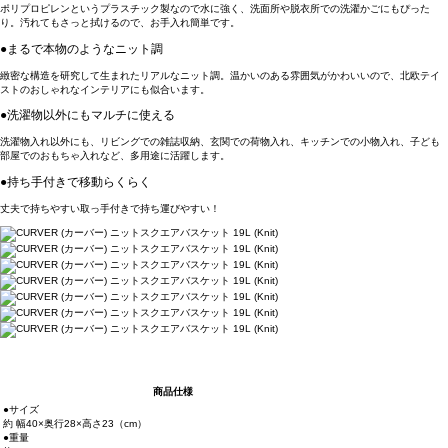
ポリプロピレンというプラスチック製なので水に強く、洗面所や脱衣所での洗濯かごにもぴった
り。汚れてもさっと拭けるので、お手入れ簡単です。
●まるで本物のようなニット調
緻密な構造を研究して生まれたリアルなニット調。温かいのある雰囲気がかわいいので、北欧テイ
ストのおしゃれなインテリアにも似合います。
●洗濯物以外にもマルチに使える
洗濯物入れ以外にも、リビングでの雑誌収納、玄関での荷物入れ、キッチンでの小物入れ、子ども
部屋でのおもちゃ入れなど、多用途に活躍します。
●持ち手付きで移動らくらく
丈夫で持ちやすい取っ手付きで持ち運びやすい！
商品仕様
●サイズ
約 幅40×奥行28×高さ23（cm）
●重量